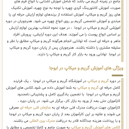
جامع در زمینه گریم می باشد که شامل آموزش آشنایی با انواع فرم های
صورت، آموزش کانتورینگ گردی چهره با توجه به نوع چهره، آموزش تکنیک
های روز گریم و میکاپ، آموزش استفاده از برندهای لوازم آرایش حرفه ای یا
مبتدی و آموزش تخصصی گریم بر روی انواع چهره می شود. هنرجویان در دوره
آموزشی گریم و میکاپ در ابوجا ، در مورد نحوه انتخاب بهترین لوازم آرایش
بر اساس انواع پوست را می آموزند. هدف این دوره آرایشی، پرورش افراد
ماهر و حرفه ای است که توانایی انجام هرگونه گریم و میکاپ مطابق با نظر و
سلیقه مشتری را داشته باشند. هنرجویان پس از پایان دوره گریم و میکاپ
در ابوجا توانایی ورود به بازار کار گریم و میکاپ را دارند.
ویژگی های آموزش گریم و میکاپ در ابوجا
در دوره
گریم و میکاپ
در آموزشگاه گریم و میکاپ در ابوجا ، یک فرایند
کامل حرفه ای
گریم و میکاپ
به شما آموزش داده می شود.کلاس های آموزش
گریم و میکاپ در ابوجا با تضمین یادگیری کامل و پشتیبانی نامحدود
کارآموزان حتی بعد از ورود به بازار کار، برگزار می شود. در پایان دوره ،
کارآموزان جهت دریافت مدرک فنی حرفه ای به
سازمان فنی حرفه ای
معرفی
می شوند و علاوه بر این کارآموزان بعد از پایان دوره گریم و میکاپ در ابوجا
و با پرداخت هزینه جداگانه قادر به دریافت
مدرک بین المللی
می باشند.
کلاس های آموزش گریم و میکاپ
به صورت جامع و کاملا تخصصی و مطابق با