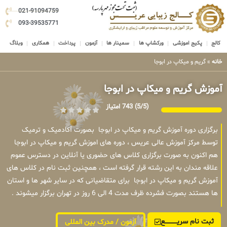
021-91094759
093-39535771
کالج
پکیج اموزشی
ورکشاپ ها
سمینار ها
آزمون
پرداخت
همکاری
وبلاگ
خانه
»
گریم و میکاپ در ابوجا
آموزش گریم و میکاپ در ابوجا
(5/5)
743 امتیاز
برگزاری دوره آموزش گریم و میکاپ در ابوجا بصورت آکادمیک و ترمیک
توسط مرکز آموزش عالی عریس ، دوره های اموزش گریم و میکاپ در ابوجا
هم اکنون به صورت برگزاری کلاس های حضوری یا آنلاین در دسترس عموم
علاقه مندان به این رشته قرار گرفته است ، همچنین ثبت نام در کلاس های
آموزش گریم و میکاپ در ابوجا برای متقاضیانی که در سایر شهر ها و استان
ها هستند بصورت فشرده ظرف مدت 4 الی 6 روز در تهران برگزار میشوند .
ثبت نام سریــــــــــــع
آزمون / مدرک بین المللی