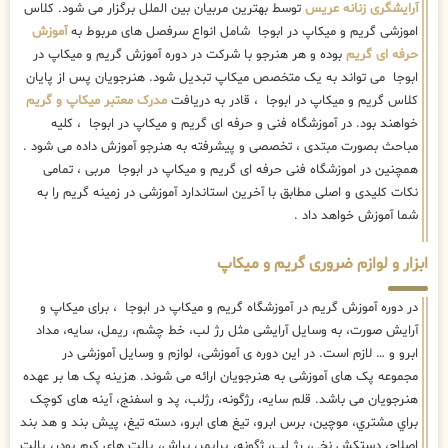
آرایشگری زنانه عریس
توسط بهترین مربیان بین الملل برگزار می شود. کلاس
اموزشی گریم و میکاپ در ابوجا شامل انواع سرفصل های مربوط به
آموزش
حرفه ای گریم
بوده و هر هنرجو با شرکت در دوره آموزش گریم و میکاپ در
ابوجا می تواند به یک متخصص میکاپ تبدیل شود. هنرجویان پس از پایان
کلاس گریم و میکاپ در ابوجا ، قادر به دریافت
مدرک معتبر میکاپ و گریم
خواهند بود. در آموزشگاه فنی و حرفه ای گریم و میکاپ در ابوجا ، کلیه
مباحث بصورت مبتدی ، تخصصی و پیشرفته به هنرجو آموزش داده می شود .
همچنین در اموزشگاه فنی حرفه ای گریم و میکاپ در ابوجا مربی ، تمامی
نکات کلیدی و اصلی مطابق با آخرین استاندارد آموزشی در زمینه گریم را به
شما آموزش خواهد داد .
ابزار و لوازم ضروری گریم و میکاپ
در دوره آموزش گریم در آموزشگاه گریم و میکاپ در ابوجا ، برای میکاپ و
آرایش صورت، به وسایل آرایشی مثل رژ لب، خط چشم، ریمل، سایه، مداد
ابرو و … لازم است. در این دوره ی آموزشی، لوازم و وسایل آموزشی در
مجموعه پک های آموزشی به هنرجویان ارائه می شوند. هزینه پک ها بر عهده
هنرجویان می باشد. قلم سایه، رژگونه، رژلب، پد و اسفنج، آینه های كوچک
براي مشتري، موچین، برس ابرو، تیغ های ابرو، دسته تیغ، پیش بند و هد بند
اصلاح، دستکش نخی، رژ لب، ژگونه، پرایمر، براش، پالت های کرم پودر، پالت