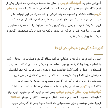
آموزشی نشوید.
آموزشگاه عریس
با سال ها سابقه درخشان، به عنوان یکی از
آموزشگاه های حرفه ای گریم و میکاپ شناخته می شود. اگر که به
دوره های
گریم
علاقه داشته و تصمیم به یاد گرفتن و اخذ مدرک در این زمینه ها را
دارید، می توانید در کلاس های اموزش میکاپ در آموزشگاه گریم و میکاپ در
ابوجا شرکت نموده و پس از یادگیری و کسب مهارت با اخذ مدرک معتبر و
جهانی از سازمان فنی و حرفه ای، بدون وقفه به عنوان یک متخصص گریم و
میکاپ شروع به کار کنید.
آموزشگاه گریم و میکاپ در ابوجا
پس از اتمام دوره گریم و میکاپ در آموزشگاه گریم و میکاپ در ابوجا ، شما
با تمام ابزارها و تکنیک‌های مورد استفاده در میکاپ به صورت کاملا عملی با
استفاده از مدل واقعی آشنا خواهید شد و تمام روش هایی که یک آرایشگر
حرفه ای برای انجام یک گریم باید بداند را به صورت کامل فرا می گیرید.
همچنین در پایان دوره آموزش گریم و میکاپ در ابوجا به مهم ترین
تکنیک‌های
گریم
مسلط می شوید. شما همچنین میتوانید نسبت به اخذ
گواهینامه بین المللی گریم و میکاپ
پس اتمام دوره اقدام نمایید، این نوع
گواهینامه بصورت انحصاری و تحت نظارت موسسه کنترل آموزش
CertPer
اروپا صادر میشود و برای متقاضیانی که قصد دارند پس از گذراندن دوره