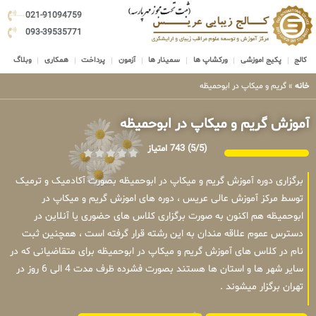
021-91094759
093-39535771
کالج
پکیج اموزشی
ورکشاپ ها
سمینار ها
آزمون
پرداخت
همکاری
وبلاگ
خانه
»
گریم و میکاپ در ابوحمیظه
آموزش گریم و میکاپ در ابوحمیظه
(5/5)
743 امتیاز
برگزاری دوره آموزش گریم و میکاپ در ابوحمیظه بصورت آکادمیک و ترمیک
توسط مرکز آموزش عالی عریس ، دوره های اموزش گریم و میکاپ در
ابوحمیظه هم اکنون به صورت برگزاری کلاس های حضوری یا آنلاین در
دسترس عموم علاقه مندان به این رشته قرار گرفته است ، همچنین ثبت
نام در کلاس های آموزش گریم و میکاپ در ابوحمیظه برای متقاضیانی که در
سایر شهر ها و استان ها هستند بصورت فشرده ظرف مدت 4 الی 6 روز در
تهران برگزار میشوند .