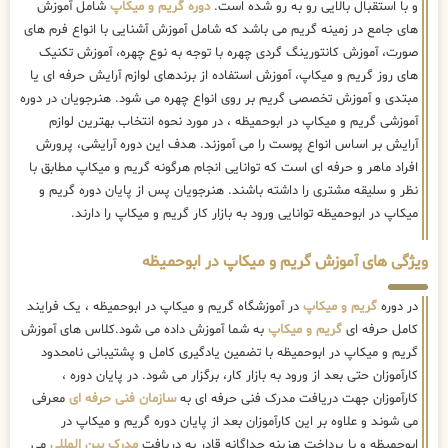
و با استقبال بالایی رو به رو شده است.
دوره گریم و میکاپ
شامل آموزش
های جامع در زمینه گریم می باشد که شامل آموزش آشنایی با انواع فرم های
صورت، آموزش کانتورینگ گردی چهره با توجه به نوع چهره، آموزش تکنیک
های روز گریم و میکاپ، آموزش استفاده از برندهای لوازم آرایش حرفه ای یا
مبتدی و آموزش تخصصی گریم بر روی انواع چهره می شود. هنرجویان در دوره
آموزشی گریم و میکاپ در ابوحمیظه ، در مورد نحوه انتخاب بهترین لوازم
آرایش بر اساس انواع پوست را می آموزند. هدف این دوره آرایشی، پرورش
افراد ماهر و حرفه ای است که توانایی انجام هرگونه گریم و میکاپ مطابق با
نظر و سلیقه مشتری را داشته باشند. هنرجویان پس از پایان دوره گریم و
میکاپ در ابوحمیظه توانایی ورود به بازار کار گریم و میکاپ را دارند.
ویژگی های آموزش گریم و میکاپ در ابوحمیظه
در دوره
گریم و میکاپ
در آموزشگاه گریم و میکاپ در ابوحمیظه ، یک فرایند
کامل حرفه ای
گریم و میکاپ
به شما آموزش داده می شود.کلاس های آموزش
گریم و میکاپ در ابوحمیظه با تضمین یادگیری کامل و پشتیبانی نامحدود
کارآموزان حتی بعد از ورود به بازار کار، برگزار می شود. در پایان دوره ،
کارآموزان جهت دریافت مدرک فنی حرفه ای به
سازمان فنی حرفه ای
معرفی
می شوند و علاوه بر این کارآموزان بعد از پایان دوره گریم و میکاپ در
ابوحمیظه و با پرداخت هزینه جداگانه قادر به دریافت
مدرک بین المللی
می