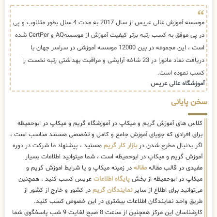
موسسه آموزش عالی عریس از سال 2017 به مدت 4 سال بطور متناوب و پی
در پی موفق به کسب رتبه برتر کیفیت آموزش از موسسهAQ و CertPer شده
است ، این مجموعه در بین 12000 موسسه آموزشی در سراسر جهان با
دریافت نماد مانورا در 23 شاخه آرایشی و مراقبت بهداشتی رتبه نخست را
کسب نموده است.
آموزشگاه عالی عریس
سخن پایانی
کلاس های آموزش گریم و میکاپ در آموزشگاه گریم و میکاپ در ابوحمیظه
برای افرادی که جویای آموزش جامع و کامل و تخصصی هستند مناسب است ،
اگر بدنبال مطرح شدن در
بازار کار گریم
هستید ، پیشنهاد ما شرکت در دوره
آموزش گریم و میکاپ در ابوحمیظه است ، شما میتوانید اطلاعات بسیار
مفیدی در قالب مقاله
مقاله
در زمینه میکاپ و یا شرایط اموزش گریم و
میکاپ در ابوحمیظه از بخش
پایگاه اطلاعات
عریس کسب کنید ، همچنین
می‌توانید برای اطلاع از سایر
نمایندگان گریم
در کشور و خارج از کشور از
طریق واحد نمایندگان اطلاعات بیشتری در این خصوص کسب کنید.
کارشناسان این مرکز همچنین از ساعت 8 صبح لغایت 9 شب پاسخگوی شما