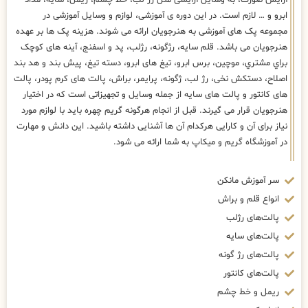
آرایش صورت، به وسایل آرایشی مثل رژ لب، خط چشم، ریمل، سایه، مداد
ابرو و … لازم است. در این دوره ی آموزشی، لوازم و وسایل آموزشی در
مجموعه پک های آموزشی به هنرجویان ارائه می شوند. هزینه پک ها بر عهده
هنرجویان می باشد. قلم سایه، رژگونه، رژلب، پد و اسفنج، آینه های كوچک
براي مشتري، موچین، برس ابرو، تیغ های ابرو، دسته تیغ، پیش بند و هد بند
اصلاح، دستکش نخی، رژ لب، ژگونه، پرایمر، براش، پالت های کرم پودر، پالت
های کانتور و پالت های سایه از جمله وسایل و تجهیزاتی است که در اختیار
هنرجویان قرار می گیرند. قبل از انجام هرگونه گریم چهره باید با لوازم مورد
نیاز برای آن و کارایی هرکدام آن ها آشنایی داشته باشید. این دانش و مهارت
در آموزشگاه گریم و میکاپ به شما ارائه می شود.
سر آموزش مانکن
انواع قلم و براش
پالت‌های رژلب
پالت‌های سایه
پالت‌های رژ گونه
پالت‌های کانتور
ریمل و خط چشم