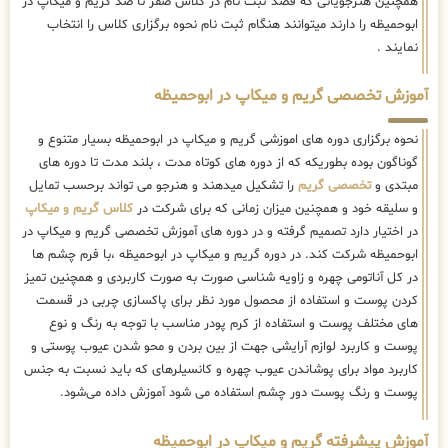
همچنین هنرجویانی که قصد ثبت نام در کلاس صفر تا صد گریم و میکاپ در
ابوحمیظه را دارند میتوانند هنگام ثبت نام نحوه برگزاری کلاس را انتخاب
نمایند .
آموزش تخصصی گریم و میکاپ در ابوحمیظه
نحوه برگزاری دوره های اموزشی گریم و میکاپ در ابوحمیظه بسیار متنوع و
گوناگون بوده بطوریکه که از دوره های کوتاه مدت ، بلند مدت تا دوره های
مبتدی و
تخصصی گریم
را تشکیل میدهند و هنرجو می تواند برحسب تمایل
و سلیقه خود و همچنین میزان زمانی که برای شرکت در
کلاس گریم و میکاپ
در اختیار دارد تصمیم گرفته و در دوره های آموزش تخصصی گریم و میکاپ در
ابوحمیظه شرکت کند. در دوره گریم و میکاپ در ابوحمیظه ،با فرم چشم ها
در کل آناتومی چهره و زاویه شناسی صورت به صورت کاربردی و همچنین تمیز
کردن پوست و استفاده از محصول مورد نظر برای پاکسازی چربی در قسمت
های مختلف پوست و استفاده از کرم پودر مناسب با توجه به رنگ و نوع
پوست و کاربرد لوازم آرایشی جهت از بین بردن و محو شدن عیوب پوستی و
کاربرد مواد برای پوشاندن عیوب چهره و کانسیلرهای که باید نسبت به جنس
پوست و رنگ پوست دور چشم استفاده می شود آموزش داده می‌شود.
آموزش پیشرفته گریم و میکاپ در ابوحمیظه