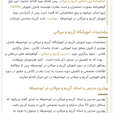
گواهینامه بین المللی گریم و میکاپ
پس اتمام دوره اقدام نمایید، این نوع
گواهینامه بصورت انحصاری و تحت نظارت موسسه کنترل آموزش
CertPer
اروپا صادر میشود و برای متقاضیانی که قصد دارند پس از گذراندن دوره
اموزش گریم و میکاپ در ابوحمیظه ،
مهاجرت
کنند گزینه مناسبی میباشد.
مشخصات آموزشگاه گریم و میکاپ
مشخصات دوره اموزش گریم در اموزشگاه گریم و میکاپ در ابوحمیظه شامل
مواردی از قبیل سطح دوره آموزشی ، تعداد جلسات کلاس ، محل برگزاری
کلاس ، نحوه برگزاری دوره ،
مدرس گریم و میکاپ
، گواهینامه های دریافتی و
.. بوده که به تفصیل در جدول ذکر شده است ، کلیه هنرجویان میتوانند
بمنظور شرکت در دوره اموزش گریم و میکاپ در ابوحمیظه پس از مطالعه
اطلاعات تخصصی و تکمیلی دوره نسبت به ثبت نام در کلاس و حضور در دوره
های اموزشی گریم و میکاپ در ابوحمیظه در این مرکز اقدام نمایند.
بهترین مدرس و استاد گریم و میکاپ در ابوحمیظه
بهترین مدرس و استاد گریم و میکاپ در ابوحمیظه به فردی گفته می‌شود که
حداقل دارای 10 سال سابقه و تجربه تخصصی کاری در زمینه گریم باشد ،
بهترین مدرس و استاد گریم و میکاپ در ابوحمیظه را میتوان با توجه به