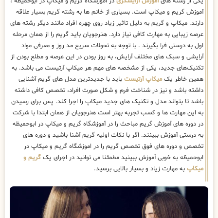
یکی از رشته های
آموزش آرایشگری
در اموزشگاه گریم و میکاپ در ابوحمیظه ،
آموزش گریم و میکاپ است. بسیاری از خانم ها به رشته گریم بسیار علاقه
دارند. میکاپ و گریم به دلیل تاثیر زیاد روی چهره افراد مانند دیگر رشته های
عرصه زیبایی به مهارت کافی نیاز دارد. هنرجویان باید گریم را از همان مرحله
اول به درستی فرا بگیرند . با توجه به تحولات سریع مد روز و معرفی مواد
آرایشی و سبک های مختلف آرایش، به روز بودن در این عرصه و مطلع بودن از
تکنیک‌های جدید، یکی از مشخصه های مهم هر میکاپ آرتیست می باشد. به
همین خاطر یک
میکاپ آرتیست
باید با جدیدترین مدل های گریم آشنایی
داشته باشد و نیز در شناخت فرم و شکل صورت افراد، تخصص کافی داشته
باشد تا بتواند مدل و تکنیک های جدید میکاپ را اجرا کند. پس برای رسیدن
به این مهارت ها و کسب تجربه بهتر است هنرجویان از همان ابتدا با شرکت
در دوره های آموزش گریم مباحث را در آموزشگاه گریم و میکاپ در ابوحمیظه
به درستی آموزش ببینند. اگر با نکات اولیه گریم آشنا باشید و دوره های
تخصص و دوره های فوق تخصص گریم را در اموزشگاه گریم و میکاپ در
ابوحمیظه به خوبی آموزش ببینید مطمئنا می توانید در اجرای یک
گریم و
میکاپ
به مهارت زیاد و بسیار بالایی برسید.