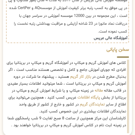
موسسه آموزش عالی عریس از سال 2017 به مدت 4 سال بطور متناوب و پی
در پی موفق به کسب رتبه برتر کیفیت آموزش از موسسهAQ و CertPer شده
است ، این مجموعه در بین 12000 موسسه آموزشی در سراسر جهان با
دریافت نماد مانورا در 23 شاخه آرایشی و مراقبت بهداشتی رتبه نخست را
کسب نموده است.
آموزشگاه عالی عریس
سخن پایانی
کلاس های آموزش گریم و میکاپ در آموزشگاه گریم و میکاپ در بریتانیا برای
افرادی که جویای آموزش جامع و کامل و تخصصی هستند مناسب است ، اگر
بدنبال مطرح شدن در
بازار کار گریم
هستید ، پیشنهاد ما شرکت در دوره
آموزش گریم و میکاپ در بریتانیا است ، شما میتوانید اطلاعات بسیار مفیدی
در قالب مقاله
مقاله
در زمینه میکاپ و یا شرایط اموزش گریم و میکاپ در
بریتانیا از بخش
پایگاه اطلاعات
عریس کسب کنید ، همچنین می‌توانید برای
اطلاع از سایر
نمایندگان گریم
در کشور و خارج از کشور از طریق واحد
نمایندگان اطلاعات بیشتری در این خصوص کسب کنید.
کارشناسان این مرکز همچنین از ساعت 8 صبح لغایت 9 شب پاسخگوی شما
در زمینه ثبت نام در کلاس آموزش گریم و میکاپ در بریتانیا خواهند بود .