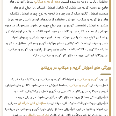
استقبال بالایی رو به رو شده است.
دوره گریم و میکاپ
شامل آموزش های
جامع در زمینه گریم می باشد که شامل آموزش آشنایی با انواع فرم های
صورت، آموزش کانتورینگ گردی چهره با توجه به نوع چهره، آموزش تکنیک
های روز گریم و میکاپ، آموزش استفاده از برندهای لوازم آرایش حرفه ای یا
مبتدی و آموزش تخصصی گریم بر روی انواع چهره می شود. هنرجویان در دوره
آموزشی گریم و میکاپ در بریتانیا ، در مورد نحوه انتخاب بهترین لوازم آرایش
بر اساس انواع پوست را می آموزند. هدف این دوره آرایشی، پرورش افراد
ماهر و حرفه ای است که توانایی انجام هرگونه گریم و میکاپ مطابق با نظر و
سلیقه مشتری را داشته باشند. هنرجویان پس از پایان دوره گریم و میکاپ
در بریتانیا توانایی ورود به بازار کار گریم و میکاپ را دارند.
ویژگی های آموزش گریم و میکاپ در بریتانیا
در دوره
گریم و میکاپ
در آموزشگاه گریم و میکاپ در بریتانیا ، یک فرایند
کامل حرفه ای
گریم و میکاپ
به شما آموزش داده می شود.کلاس های آموزش
گریم و میکاپ در بریتانیا با تضمین یادگیری کامل و پشتیبانی نامحدود
کارآموزان حتی بعد از ورود به بازار کار، برگزار می شود. در پایان دوره ،
کارآموزان جهت دریافت مدرک فنی حرفه ای به
سازمان فنی حرفه ای
معرفی
می شوند و علاوه بر این کارآموزان بعد از پایان دوره گریم و میکاپ در بریتانیا
و با پرداخت هزینه جداگانه قادر به دریافت
مدرک بین المللی
می باشند.