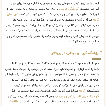
است با بهترین کیفیت آموزش ببینید و مجبور به تکرار دوره ها برای مهارت
آموزشی نشوید.
آموزشگاه عریس
با سال ها سابقه درخشان، به عنوان یکی از
آموزشگاه های حرفه ای گریم و میکاپ شناخته می شود. اگر که به
دوره های
گریم
علاقه داشته و تصمیم به یاد گرفتن و اخذ مدرک در این زمینه ها را
دارید، می توانید در کلاس های اموزش میکاپ در آموزشگاه گریم و میکاپ در
بریتانیا شرکت نموده و پس از یادگیری و کسب مهارت با اخذ مدرک معتبر و
جهانی از سازمان فنی و حرفه ای، بدون وقفه به عنوان یک متخصص گریم و
میکاپ شروع به کار کنید.
آموزشگاه گریم و میکاپ در بریتانیا
پس از اتمام دوره گریم و میکاپ در آموزشگاه گریم و میکاپ در بریتانیا ،
شما با تمام ابزارها و تکنیک‌های مورد استفاده در میکاپ به صورت کاملا عملی
با استفاده از مدل واقعی آشنا خواهید شد و تمام روش هایی که یک آرایشگر
حرفه ای برای انجام یک گریم باید بداند را به صورت کامل فرا می گیرید.
همچنین در پایان دوره آموزش گریم و میکاپ در بریتانیا به مهم ترین
تکنیک‌های
گریم
مسلط می شوید. شما همچنین میتوانید نسبت به اخذ
گواهینامه بین المللی گریم و میکاپ
پس اتمام دوره اقدام نمایید، این نوع
گواهینامه بصورت انحصاری و تحت نظارت موسسه کنترل آموزش
CertPer