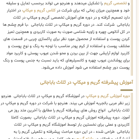
و
تخصصی گریم
را تشکیل میدهند و هنرجو می تواند برحسب تمایل و سلیقه
خود و همچنین میزان زمانی که برای شرکت در
کلاس گریم و میکاپ
در اختیار
دارد تصمیم گرفته و در دوره های آموزش تخصصی گریم و میکاپ در ثلاث
باباجانی شرکت کند. در دوره گریم و میکاپ در ثلاث باباجانی ،با فرم چشم ها
در کل آناتومی چهره و زاویه شناسی صورت به صورت کاربردی و همچنین تمیز
کردن پوست و استفاده از محصول مورد نظر برای پاکسازی چربی در قسمت های
مختلف پوست و استفاده از کرم پودر مناسب با توجه به رنگ و نوع پوست و
کاربرد لوازم آرایشی جهت از بین بردن و محو شدن عیوب پوستی و کاربرد مواد
برای پوشاندن عیوب چهره و کانسیلرهای که باید نسبت به جنس پوست و رنگ
پوست دور چشم استفاده می شود آموزش داده می‌شود.
آموزش پیشرفته گریم و میکاپ در ثلاث باباجانی
دوره آموزشی گریم و میکاپ
در آموزشگاه گریم و میکاپ در ثلاث باباجانی هنرجو
زیر نظر مربی باتجربه آموزش می بیند. هنرجو با شرکت در دوره گریم و میکاپ در
ثلاث باباجانی انواع روش های پیشرفته گریم را مطابق با آخرین متد روز می
آموزد. دوره پیشرفته اموزش گریم و میکاپ در ثلاث باباجانی بصورت کاملا
کاربردی و عملی برای نخستین بار توسط اموزشگاه گریم و میکاپ در ثلاث
باباجانی طراحی شده ، در این دوره مباحث پیشرفته و تکمیلی گریم را به
آرایشگران و فعالان در
رشته گریم
به طور کامل و در سطح پیشرفته آموزش می