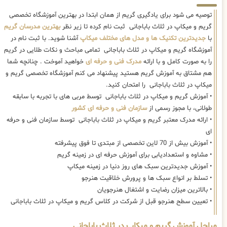
توصیه می شود برای یادگیری گریم از همان ابتدا در بهترین آموزشگاه تخصصی
گریم و میکاپ در ثلاث باباجانی ثبت نام کرده تا زیر نظر
بهترین مدرسان گریم
با
جدیدترین تکنیک ها و مدل های مختلف میکاپ
آشنا شوید. با ثبت نام در
آموزشگاه گریم و میکاپ در ثلاث باباجانی تمامی مباحث و نکات طلایی در گریم
را به صورت کامل و با ارائه
مدرک فنی و حرفه ای
خواهید آموخت . چنانچه شما
هم مشتاق به آموزش گریم هستید پیشنهاد می کنم آموزشگاه تخصصی گریم و
میکاپ در ثلاث باباجانی را امتحان کنید.
• آموزش گریم و میکاپ در ثلاث باباجانی توسط مربی های با تجربه با سابقه
طولانی، با مجوز رسمی از
سازمان فنی و حرفه ای کشور
• ارائه مدرک معتبر گریم و میکاپ در ثلاث باباجانی توسط سازمان فنی و حرفه
ای
• آموزش بیش از 70 لاین تخصصی از مبتدی تا فوق پیشرفته
• مشاوه و استعدادیابی برای آموزش حرفه ای در زمینه گریم
• آموزش جدیدترین سبک های روز دنیا در زمینه میکاپ
• تسلط بر انواع سبک ها و پرورش خلاقیت هنرجو
• بالاترین میزان رضایت و اشتغال هنرجویان
• تعیین سطح هنرجو قبل از شرکت در کلاس گریم و میکاپ در ثلاث باباجانی
مراحل آموزش گریم و میکاپ در ثلاث باباجانی