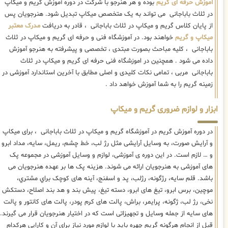
آموزش حرفه ای گریم
بوده و هر هنرجو با شرکت در دوره آموزش گریم و میکاپ
در ثلاث باباجانی می تواند به یک متخصص میکاپ تبدیل شود. هنرجویان پس
از پایان کلاس گریم و میکاپ در ثلاث باباجانی ، قادر به دریافت
مدرک معتبر
میکاپ و گریم
خواهند بود. در آموزشگاه فنی و حرفه ای گریم و میکاپ در ثلاث
باباجانی ، کلیه مباحث بصورت مبتدی ، تخصصی و پیشرفته به هنرجو آموزش
داده می شود . همچنین در اموزشگاه فنی حرفه ای گریم و میکاپ در ثلاث
باباجانی مربی ، تمامی نکات کلیدی و اصلی مطابق با آخرین استاندارد آموزشی در
زمینه گریم را به شما آموزش خواهد داد .
ابزار و لوازم ضروری گریم و میکاپ
در دوره آموزش گریم در آموزشگاه گریم و میکاپ در ثلاث باباجانی ، برای میکاپ
و آرایش صورت، به وسایل آرایشی مثل رژ لب، خط چشم، ریمل، سایه، مداد ابرو
و … لازم است. در این دوره ی آموزشی، لوازم و وسایل آموزشی در مجموعه پک
های آموزشی به هنرجویان ارائه می شوند. هزینه پک ها بر عهده هنرجویان می
باشد. قلم سایه، رژگونه، رژلب، پد و اسفنج، آینه های كوچک براي مشتري،
موچین، برس ابرو، تیغ های ابرو، دسته تیغ، پیش بند و هد بند اصلاح، دستکش
نخی، رژ لب، ژگونه، پرایمر، براش، پالت های کرم پودر، پالت های کانتور و پالت
های سایه از جمله وسایل و تجهیزاتی است که در اختیار هنرجویان قرار می گیرند.
قبل از انجام هرگونه گریم چهره باید با لوازم مورد نیاز برای آن و کارایی هرکدام