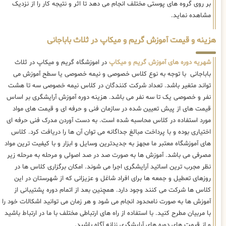
بر روی گروه های پوستی مختلف انجام می دهد تا اثر و نتیجه کار را از نزدیک
مشاهده نماید.
هزینه و قیمت آموزش گریم و میکاپ در ثلاث باباجانی
شهریه دوره های آموزش گریم و میکاپ
در اموزشگاه گریم و میکاپ در ثلاث
باباجانی با توجه به نوع کلاس خصوصی و نیمه خصوصی یا سطح آموزش می
تواند متغیر باشد. تعداد شرکت کنندگان در کلاس نیمه خصوصی سه تا هشت
نفر و خصوصی یک تا سه نفر می باشد. هزینه دوره آموزش آرایشگری بر اساس
قیمت های از پیش تعیین شده در سازمان فنی و حرفه ای و قیمت های مواد
مورد استفاده در کلاس محاسبه شده است. به دست آوردن مدرک فنی حرفه ای
اختیاری بوده و با پرداخت مبالغ جداگانه می توان آن ها را دریافت کرد. کلاس
های آموزشگاه معتبر ما مجهز به جدیدترین وسایل و ابزار و با کیفیت ترین مواد
مصرفی می باشد. آموزش ها به صورت صد در صد اصولی و مرحله به مرحله زیر
نظر مجرب ترین اساتید آرایشگری اجرا می شوند. امکان برگزاری کلاس ها در
روزهای تعطیل و جمعه ها برای افراد شاغل و عزیزانی که از شهرستان در این
کلاس ها شرکت می کنند وجود دارد. همچنین بعد از اتمام دوره پشتیبانی از
آموزش ها به صورت نامحدود انجام می شود و هر زمان می توانید اشکالات خود را
با مربیان مطرح کنید. با استفاده از راه های ارتباطی مختلف با ما در ارتباط باشید
و از قیمت های دوره های آرایشگری زنانه آگاه باشید.