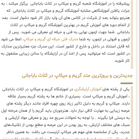
پیشرفته را در آموزشگاه شعبه گریم و میکاپ در ثلاث باباجانی برگزار میکند ، به
جرات یافتن آموزشگاهی مشابه آموزشگاه گریم و میکاپ در ثلاث باباجانی که
هنرجو بتواند بعد از شرکت در کلاس های آن وارد بازار کار شود دشوار است. بعد
از اتمام دوره های آموزش گریم در بهترین آموزشگاه گریم و میکاپ در ثلاث
باباجانی شما جهت ازمون نهایی به فنی و حرفه ای معرفی می شوید. پس از
آزمون و قبولی در ازمون، به شما
مدرک فنی حرفه ای گریم و میکاپ
اعطا می شود
که قابل استناد در داخل و خارج از کشور است. این مدرک جزء معتبرترین مدارک
در کشور است که میتوانید پس از اخذ آن در آرایشگاه یا سالن زیبایی مشغول به
کار شوید.
جدیدترین و بروزترین متد گریم و میکاپ در ثلاث باباجانی
یکی از رشته های
آموزش آرایشگری
در اموزشگاه گریم و میکاپ در ثلاث باباجانی
، آموزش گریم و میکاپ است. بسیاری از خانم ها به رشته گریم بسیار علاقه
دارند. میکاپ و گریم به دلیل تاثیر زیاد روی چهره افراد مانند دیگر رشته های
عرصه زیبایی به مهارت کافی نیاز دارد. هنرجویان باید گریم را از همان مرحله اول
به درستی فرا بگیرند . با توجه به تحولات سریع مد روز و معرفی مواد آرایشی و
سبک های مختلف آرایش، به روز بودن در این عرصه و مطلع بودن از تکنیک‌های
جدید، یکی از مشخصه های مهم هر میکاپ آرتیست می باشد. به همین خاطر