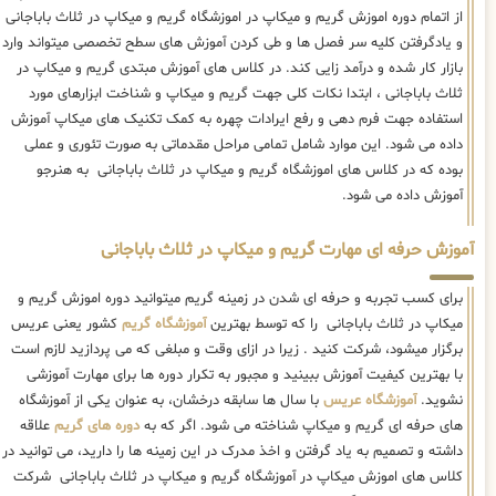
از اتمام دوره اموزش گریم و میکاپ در اموزشگاه گریم و میکاپ در ثلاث باباجانی
و یادگرفتن کلیه سر فصل ها و طی کردن آموزش های سطح تخصصی میتواند وارد
بازار کار شده و درآمد زایی کند. در کلاس های آموزش مبتدی گریم و میکاپ در
ثلاث باباجانی ، ابتدا نکات کلی جهت گریم و میکاپ و شناخت ابزارهای مورد
استفاده جهت فرم دهی و رفع ایرادات چهره به کمک تکنیک های میکاپ آموزش
داده می شود. این موارد شامل تمامی مراحل مقدماتی به صورت تئوری و عملی
بوده که در کلاس های اموزشگاه گریم و میکاپ در ثلاث باباجانی به هنرجو
آموزش داده می شود.
آموزش حرفه ای مهارت گریم و میکاپ در ثلاث باباجانی
برای کسب تجربه و حرفه ای شدن در زمینه گریم میتوانید دوره اموزش گریم و
میکاپ در ثلاث باباجانی را که توسط بهترین
آموزشگاه گریم
کشور یعنی عریس
برگزار میشود، شرکت کنید . زیرا در ازای وقت و مبلغی که می پردازید لازم است
با بهترین کیفیت آموزش ببینید و مجبور به تکرار دوره ها برای مهارت آموزشی
نشوید.
آموزشگاه عریس
با سال ها سابقه درخشان، به عنوان یکی از آموزشگاه
های حرفه ای گریم و میکاپ شناخته می شود. اگر که به
دوره های گریم
علاقه
داشته و تصمیم به یاد گرفتن و اخذ مدرک در این زمینه ها را دارید، می توانید در
کلاس های اموزش میکاپ در آموزشگاه گریم و میکاپ در ثلاث باباجانی شرکت