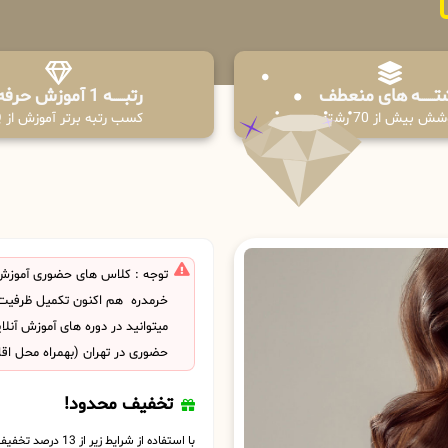
تـــــــه های منعطف
رتبــــــه 1 آموزش حرفه ای
ش بیش از 70 رشته
کسب رتبه برتر آموزش از PPQ
توجه : کلاس های حضوری آموزش
خرمدره هم اکنون تکمیل ظرفیت
میتوانید در دوره های آموزش آنل
حضوری در تهران (بهمراه محل اق
تخفیف محدود!
با استفاده از شرایط زیر از 13 درصد تخفیف بهره مند شوید.