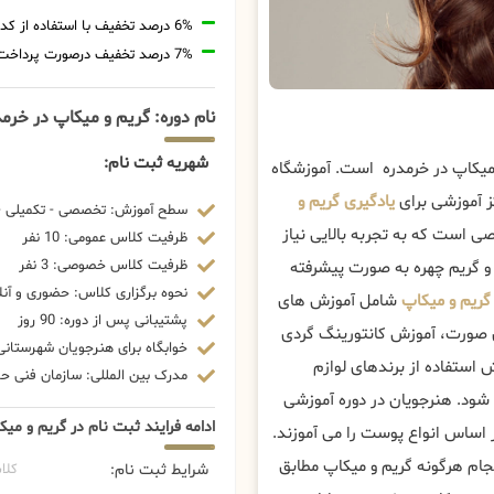
6% درصد تخفیف با استفاده از کد تخفیف 20806
7% درصد تخفیف درصورت پرداخت شهریه با رمزارز
نام دوره: گریم و میکاپ در خرم
شهریه ثبت نام:
 میکاپ در خرمدره است. آموزشگاه
ز آموزشی برای
یادگیری گریم و
سطح آموزش: تخصصی - تکمیلی - 
 است که به تجربه بالایی نیاز
ظرفیت کلاس عمومی: 10 نفر
ظرفیت کلاس خصوصی: 3 نفر
 و گریم چهره به صورت پیشرفته
نحوه برگزاری کلاس: حضوری و آنل
گریم و میکاپ
شامل آموزش های
پشتیبانی پس از دوره: 90 روز
ی صورت، آموزش کانتورینگ گردی
خوابگاه برای هنرجویان شهرستانی:
 استفاده از برندهای لوازم
مدرک بین المللی: سازمان فنی حرف
شود. هنرجویان در دوره آموزشی
ادامه فرایند ثبت نام در گریم و می
ر اساس انواع پوست را می آموزند.
نجام هرگونه گریم و میکاپ مطابق
شرایط ثبت نام:
کلا