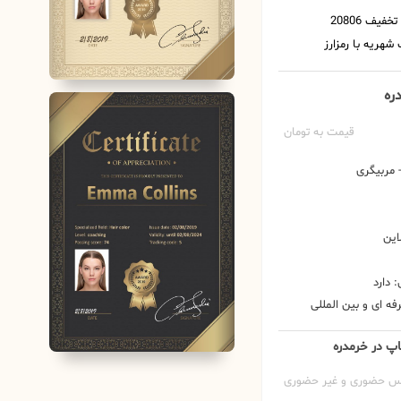
دره
قیمت به تومان
مربیگری
این
 دارد
ه ای و بین المللی
کاپ در خرمدره
س حضوری و غیر حضوری