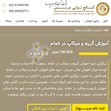
021-91094759
093-39535771
کالج
پکیج اموزشی
ورکشاپ ها
سمینار ها
آزمون
پرداخت
همکاری
وبلاگ
خانه
»
گریم و میکاپ در خمام
آموزش گریم و میکاپ در خمام
(5/5)
743 امتیاز
برگزاری دوره آموزش گریم و میکاپ در خمام بصورت آکادمیک و ترمیک
توسط مرکز آموزش عالی عریس ، دوره های اموزش گریم و میکاپ در خمام
هم اکنون به صورت برگزاری کلاس های حضوری یا آنلاین در دسترس عموم
علاقه مندان به این رشته قرار گرفته است ، همچنین ثبت نام در کلاس های
آموزش گریم و میکاپ در خمام برای متقاضیانی که در سایر شهر ها و استان
ها هستند بصورت فشرده ظرف مدت 4 الی 6 روز در تهران برگزار میشوند .
ثبت نام سریــــــــــــع
آزمون / مدرک بین المللی