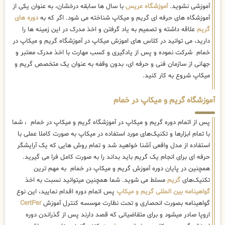
آموزشی نشوید.
آموزشگاه عریس
با سال ها سابقه درخشان، به عنوان یکی از
آموزشگاه های حرفه ای گریم و میکاپ شناخته می شود. اگر که به
دوره های
گریم
علاقه داشته و تصمیم به یاد گرفتن و اخذ مدرک در این زمینه ها را
دارید، می توانید در کلاس های اموزش میکاپ در آموزشگاه گریم و میکاپ در
خمام شرکت نموده و پس از یادگیری و کسب مهارت با اخذ مدرک معتبر و
جهانی از سازمان فنی و حرفه ای، بدون وقفه به عنوان یک متخصص گریم و
میکاپ شروع به کار کنید.
آموزشگاه گریم و میکاپ در خمام
پس از اتمام دوره گریم و میکاپ در آموزشگاه گریم و میکاپ در خمام ، شما
با تمام ابزارها و تکنیک‌های مورد استفاده در میکاپ به صورت کاملا عملی با
استفاده از مدل واقعی آشنا خواهید شد و تمام روش هایی که یک آرایشگر
حرفه ای برای انجام یک گریم باید بداند را به صورت کامل فرا می گیرید.
همچنین در پایان دوره آموزش گریم و میکاپ در خمام به مهم ترین
تکنیک‌های
گریم
مسلط می شوید. شما همچنین میتوانید نسبت به اخذ
گواهینامه بین المللی گریم و میکاپ
پس اتمام دوره اقدام نمایید، این نوع
گواهینامه بصورت انحصاری و تحت نظارت موسسه کنترل آموزش
CertPer
اروپا صادر میشود و برای متقاضیانی که قصد دارند پس از گذراندن دوره