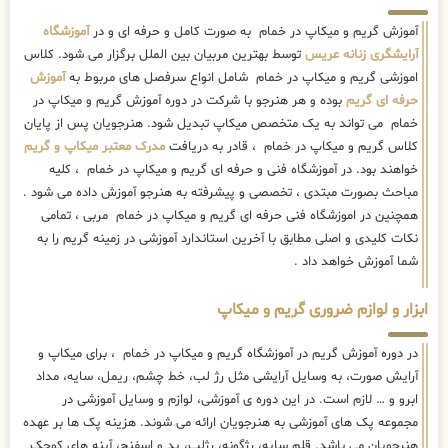
آموزش گریم و میکاپ در خمام به صورت کامل و حرفه ای و در
آموزشگاه
آرایشگری زنانه عریس
توسط بهترین مربیان بین الملل برگزار می شود. کلاس
اموزشی گریم و میکاپ در خمام شامل انواع سرفصل های مربوط به
آموزش
حرفه ای گریم
بوده و هر هنرجو با شرکت در دوره آموزش گریم و میکاپ در
خمام می تواند به یک متخصص میکاپ تبدیل شود. هنرجویان پس از پایان
کلاس گریم و میکاپ در خمام ، قادر به دریافت
مدرک معتبر میکاپ و گریم
خواهند بود. در آموزشگاه فنی و حرفه ای گریم و میکاپ در خمام ، کلیه
مباحث بصورت مبتدی ، تخصصی و پیشرفته به هنرجو آموزش داده می شود .
همچنین در اموزشگاه فنی حرفه ای گریم و میکاپ در خمام مربی ، تمامی
نکات کلیدی و اصلی مطابق با آخرین استاندارد آموزشی در زمینه گریم را به
شما آموزش خواهد داد .
ابزار و لوازم ضروری گریم و میکاپ
در دوره آموزش گریم در آموزشگاه گریم و میکاپ در خمام ، برای میکاپ و
آرایش صورت، به وسایل آرایشی مثل رژ لب، خط چشم، ریمل، سایه، مداد
ابرو و … لازم است. در این دوره ی آموزشی، لوازم و وسایل آموزشی در
مجموعه پک های آموزشی به هنرجویان ارائه می شوند. هزینه پک ها بر عهده
هنرجویان می باشد. قلم سایه، رژگونه، رژلب، پد و اسفنج، آینه های كوچک