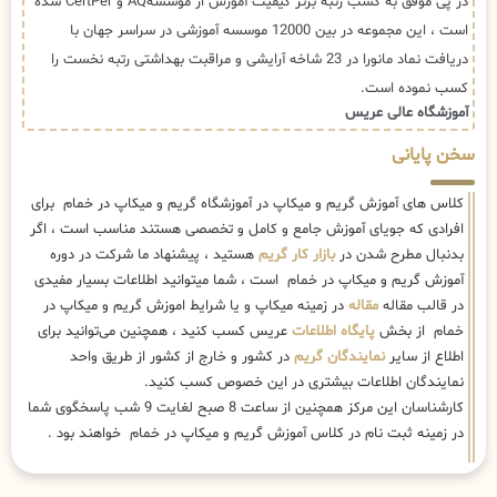
در پی موفق به کسب رتبه برتر کیفیت آموزش از موسسهAQ و CertPer شده
است ، این مجموعه در بین 12000 موسسه آموزشی در سراسر جهان با
دریافت نماد مانورا در 23 شاخه آرایشی و مراقبت بهداشتی رتبه نخست را
کسب نموده است.
آموزشگاه عالی عریس
سخن پایانی
کلاس های آموزش گریم و میکاپ در آموزشگاه گریم و میکاپ در خمام برای
افرادی که جویای آموزش جامع و کامل و تخصصی هستند مناسب است ، اگر
بدنبال مطرح شدن در
بازار کار گریم
هستید ، پیشنهاد ما شرکت در دوره
آموزش گریم و میکاپ در خمام است ، شما میتوانید اطلاعات بسیار مفیدی
در قالب مقاله
مقاله
در زمینه میکاپ و یا شرایط اموزش گریم و میکاپ در
خمام از بخش
پایگاه اطلاعات
عریس کسب کنید ، همچنین می‌توانید برای
اطلاع از سایر
نمایندگان گریم
در کشور و خارج از کشور از طریق واحد
نمایندگان اطلاعات بیشتری در این خصوص کسب کنید.
کارشناسان این مرکز همچنین از ساعت 8 صبح لغایت 9 شب پاسخگوی شما
در زمینه ثبت نام در کلاس آموزش گریم و میکاپ در خمام خواهند بود .