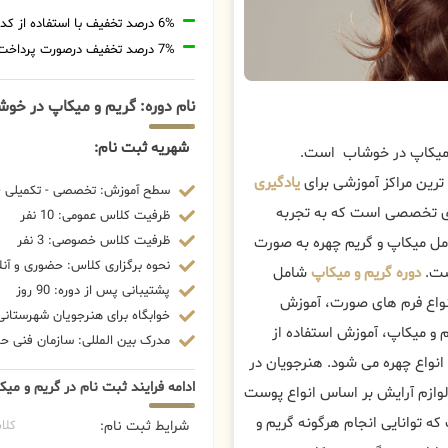
6% درصد تخفیف با استفاده از کد تخفیف 20806
7% درصد تخفیف درصورت پرداخت شهریه با رمزارز
نام دوره: گریم و میکاپ در خو
شهریه ثبت نام:
و میکاپ در خوشاب است.
ترین مراکز آموزشی برای
یادگیری
سطح آموزش: تخصصی - تکمیلی - 
ای تخصصی است که به تجربه
ظرفیت کلاس عمومی: 10 نفر
ظرفیت کلاس خصوصی: 3 نفر
 کامل میکاپ و گریم چهره به صورت
نحوه برگزاری کلاس: حضوری و آنل
است.
دوره گریم و میکاپ
شامل
پشتیبانی پس از دوره: 90 روز
نواع فرم های صورت، آموزش
خوابگاه برای هنرجویان شهرستانی:
م و میکاپ، آموزش استفاده از
مدرک بین المللی: سازمان فنی حرف
انواع چهره می شود. هنرجویان در
ادامه فرایند ثبت نام در گریم و م
لوازم آرایش بر اساس انواع پوست
که توانایی انجام هرگونه گریم و
شرایط ثبت نام:
کلا