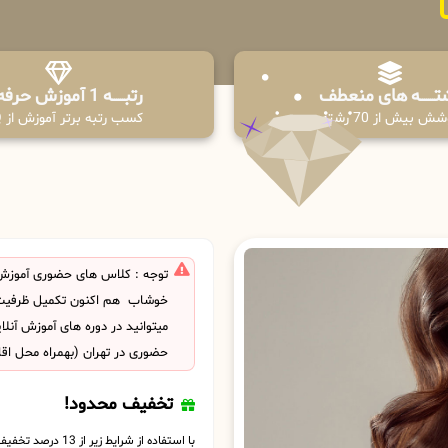
تـــــــه های منعطف
رتبــــــه 1 آموزش حرفه ای
ش بیش از 70 رشته
کسب رتبه برتر آموزش از PPQ
توجه : کلاس های حضوری آموزش
خوشاب هم اکنون تکمیل ظرفیت
میتوانید در دوره های آموزش آنل
حضوری در تهران (بهمراه محل اق
تخفیف محدود!
با استفاده از شرایط زیر از 13 درصد تخفیف بهره مند شوید.