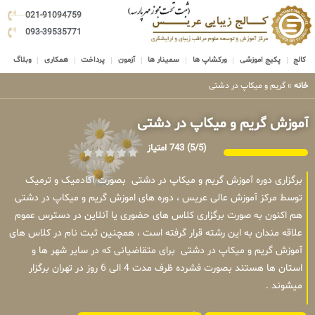
021-91094759
093-39535771
کالج
پکیج اموزشی
ورکشاپ ها
سمینار ها
آزمون
پرداخت
همکاری
وبلاگ
خانه
»
گریم و میکاپ در دشتی
آموزش گریم و میکاپ در دشتی
(5/5)
743 امتیاز
برگزاری دوره آموزش گریم و میکاپ در دشتی بصورت آکادمیک و ترمیک
توسط مرکز آموزش عالی عریس ، دوره های اموزش گریم و میکاپ در دشتی
هم اکنون به صورت برگزاری کلاس های حضوری یا آنلاین در دسترس عموم
علاقه مندان به این رشته قرار گرفته است ، همچنین ثبت نام در کلاس های
آموزش گریم و میکاپ در دشتی برای متقاضیانی که در سایر شهر ها و
استان ها هستند بصورت فشرده ظرف مدت 4 الی 6 روز در تهران برگزار
میشوند .