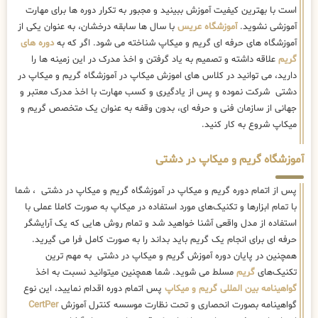
است با بهترین کیفیت آموزش ببینید و مجبور به تکرار دوره ها برای مهارت
آموزشی نشوید.
آموزشگاه عریس
با سال ها سابقه درخشان، به عنوان یکی از
آموزشگاه های حرفه ای گریم و میکاپ شناخته می شود. اگر که به
دوره های
گریم
علاقه داشته و تصمیم به یاد گرفتن و اخذ مدرک در این زمینه ها را
دارید، می توانید در کلاس های اموزش میکاپ در آموزشگاه گریم و میکاپ در
دشتی شرکت نموده و پس از یادگیری و کسب مهارت با اخذ مدرک معتبر و
جهانی از سازمان فنی و حرفه ای، بدون وقفه به عنوان یک متخصص گریم و
میکاپ شروع به کار کنید.
آموزشگاه گریم و میکاپ در دشتی
پس از اتمام دوره گریم و میکاپ در آموزشگاه گریم و میکاپ در دشتی ، شما
با تمام ابزارها و تکنیک‌های مورد استفاده در میکاپ به صورت کاملا عملی با
استفاده از مدل واقعی آشنا خواهید شد و تمام روش هایی که یک آرایشگر
حرفه ای برای انجام یک گریم باید بداند را به صورت کامل فرا می گیرید.
همچنین در پایان دوره آموزش گریم و میکاپ در دشتی به مهم ترین
تکنیک‌های
گریم
مسلط می شوید. شما همچنین میتوانید نسبت به اخذ
گواهینامه بین المللی گریم و میکاپ
پس اتمام دوره اقدام نمایید، این نوع
گواهینامه بصورت انحصاری و تحت نظارت موسسه کنترل آموزش
CertPer