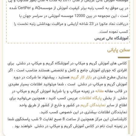
موسسه آموزش عالی عریس از سال 2017 به مدت 4 سال بطور متناوب و پی
در پی موفق به کسب رتبه برتر کیفیت آموزش از موسسهAQ و CertPer شده
است ، این مجموعه در بین 12000 موسسه آموزشی در سراسر جهان با
دریافت نماد مانورا در 23 شاخه آرایشی و مراقبت بهداشتی رتبه نخست را
کسب نموده است.
آموزشگاه عالی عریس
سخن پایانی
کلاس های آموزش گریم و میکاپ در آموزشگاه گریم و میکاپ در دشتی برای
افرادی که جویای آموزش جامع و کامل و تخصصی هستند مناسب است ، اگر
بدنبال مطرح شدن در
بازار کار گریم
هستید ، پیشنهاد ما شرکت در دوره
آموزش گریم و میکاپ در دشتی است ، شما میتوانید اطلاعات بسیار مفیدی
در قالب مقاله
مقاله
در زمینه میکاپ و یا شرایط اموزش گریم و میکاپ در
دشتی از بخش
پایگاه اطلاعات
عریس کسب کنید ، همچنین می‌توانید برای
اطلاع از سایر
نمایندگان گریم
در کشور و خارج از کشور از طریق واحد
نمایندگان اطلاعات بیشتری در این خصوص کسب کنید.
کارشناسان این مرکز همچنین از ساعت 8 صبح لغایت 9 شب پاسخگوی شما
در زمینه ثبت نام در کلاس آموزش گریم و میکاپ در دشتی خواهند بود .