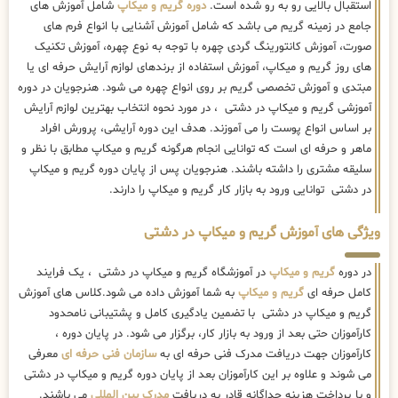
استقبال بالایی رو به رو شده است.
دوره گریم و میکاپ
شامل آموزش های
جامع در زمینه گریم می باشد که شامل آموزش آشنایی با انواع فرم های
صورت، آموزش کانتورینگ گردی چهره با توجه به نوع چهره، آموزش تکنیک
های روز گریم و میکاپ، آموزش استفاده از برندهای لوازم آرایش حرفه ای یا
مبتدی و آموزش تخصصی گریم بر روی انواع چهره می شود. هنرجویان در دوره
آموزشی گریم و میکاپ در دشتی ، در مورد نحوه انتخاب بهترین لوازم آرایش
بر اساس انواع پوست را می آموزند. هدف این دوره آرایشی، پرورش افراد
ماهر و حرفه ای است که توانایی انجام هرگونه گریم و میکاپ مطابق با نظر و
سلیقه مشتری را داشته باشند. هنرجویان پس از پایان دوره گریم و میکاپ
در دشتی توانایی ورود به بازار کار گریم و میکاپ را دارند.
ویژگی های آموزش گریم و میکاپ در دشتی
در دوره
گریم و میکاپ
در آموزشگاه گریم و میکاپ در دشتی ، یک فرایند
کامل حرفه ای
گریم و میکاپ
به شما آموزش داده می شود.کلاس های آموزش
گریم و میکاپ در دشتی با تضمین یادگیری کامل و پشتیبانی نامحدود
کارآموزان حتی بعد از ورود به بازار کار، برگزار می شود. در پایان دوره ،
کارآموزان جهت دریافت مدرک فنی حرفه ای به
سازمان فنی حرفه ای
معرفی
می شوند و علاوه بر این کارآموزان بعد از پایان دوره گریم و میکاپ در دشتی
و با پرداخت هزینه جداگانه قادر به دریافت
مدرک بین المللی
می باشند.