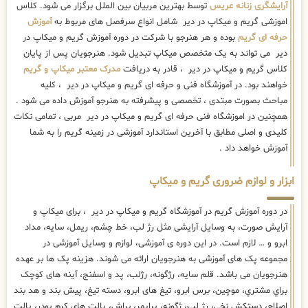
آرایشگری زنانه عریس
توسط بهترین مربیان بین الملل برگزار می شود. کلاس
اموزشی گریم و میکاپ در دیر شامل انواع سرفصل های مربوط به
آموزش
حرفه ای گریم
بوده و هر هنرجو با شرکت در دوره آموزش گریم و میکاپ در
دیر می تواند به یک متخصص میکاپ تبدیل شود. هنرجویان پس از پایان
کلاس گریم و میکاپ در دیر ، قادر به دریافت
مدرک معتبر میکاپ و گریم
خواهند بود. در آموزشگاه فنی و حرفه ای گریم و میکاپ در دیر ، کلیه
مباحث بصورت مبتدی ، تخصصی و پیشرفته به هنرجو آموزش داده می شود .
همچنین در اموزشگاه فنی حرفه ای گریم و میکاپ در دیر مربی ، تمامی نکات
کلیدی و اصلی مطابق با آخرین استاندارد آموزشی در زمینه گریم را به شما
آموزش خواهد داد .
ابزار و لوازم ضروری گریم و میکاپ
در دوره آموزش گریم در آموزشگاه گریم و میکاپ در دیر ، برای میکاپ و
آرایش صورت، به وسایل آرایشی مثل رژ لب، خط چشم، ریمل، سایه، مداد
ابرو و … لازم است. در این دوره ی آموزشی، لوازم و وسایل آموزشی در
مجموعه پک های آموزشی به هنرجویان ارائه می شوند. هزینه پک ها بر عهده
هنرجویان می باشد. قلم سایه، رژگونه، رژلب، پد و اسفنج، آینه های كوچک
براي مشتري، موچین، برس ابرو، تیغ های ابرو، دسته تیغ، پیش بند و هد بند
اصلاح، دستکش نخی، رژ لب، ژگونه، پرایمر، براش، پالت های کرم پودر، پالت