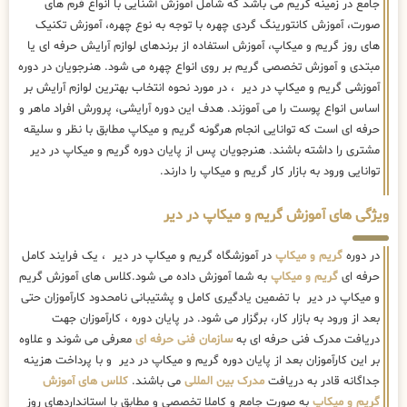
جامع در زمینه گریم می باشد که شامل آموزش آشنایی با انواع فرم های
صورت، آموزش کانتورینگ گردی چهره با توجه به نوع چهره، آموزش تکنیک
های روز گریم و میکاپ، آموزش استفاده از برندهای لوازم آرایش حرفه ای یا
مبتدی و آموزش تخصصی گریم بر روی انواع چهره می شود. هنرجویان در دوره
آموزشی گریم و میکاپ در دیر ، در مورد نحوه انتخاب بهترین لوازم آرایش بر
اساس انواع پوست را می آموزند. هدف این دوره آرایشی، پرورش افراد ماهر و
حرفه ای است که توانایی انجام هرگونه گریم و میکاپ مطابق با نظر و سلیقه
مشتری را داشته باشند. هنرجویان پس از پایان دوره گریم و میکاپ در دیر
توانایی ورود به بازار کار گریم و میکاپ را دارند.
ویژگی های آموزش گریم و میکاپ در دیر
در دوره
گریم و میکاپ
در آموزشگاه گریم و میکاپ در دیر ، یک فرایند کامل
حرفه ای
گریم و میکاپ
به شما آموزش داده می شود.کلاس های آموزش گریم
و میکاپ در دیر با تضمین یادگیری کامل و پشتیبانی نامحدود کارآموزان حتی
بعد از ورود به بازار کار، برگزار می شود. در پایان دوره ، کارآموزان جهت
دریافت مدرک فنی حرفه ای به
سازمان فنی حرفه ای
معرفی می شوند و علاوه
بر این کارآموزان بعد از پایان دوره گریم و میکاپ در دیر و با پرداخت هزینه
جداگانه قادر به دریافت
مدرک بین المللی
می باشند.
کلاس های آموزش
گریم و میکاپ
به صورت جامع و کاملا تخصصی و مطابق با استانداردهای روز