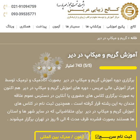
021-91094759
093-39535771
کالج
پکیج اموزشی
ورکشاپ ها
سمینار ها
آزمون
پرداخت
همکاری
وبلاگ
خانه
»
گریم و میکاپ در دیر
آموزش گریم و میکاپ در دیر
(5/5)
743 امتیاز
برگزاری دوره آموزش گریم و میکاپ در دیر بصورت آکادمیک و ترمیک توسط
مرکز آموزش عالی عریس ، دوره های اموزش گریم و میکاپ در دیر هم اکنون
به صورت برگزاری کلاس های حضوری یا آنلاین در دسترس عموم علاقه
مندان به این رشته قرار گرفته است ، همچنین ثبت نام در کلاس های
آموزش گریم و میکاپ در دیر برای متقاضیانی که در سایر شهر ها و استان
ها هستند بصورت فشرده ظرف مدت 4 الی 6 روز در تهران برگزار میشوند .
ثبت نام سریــــــــــــع
آزمون / مدرک بین المللی