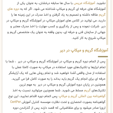
نشوید.
آموزشگاه عریس
با سال ها سابقه درخشان، به عنوان یکی از
آموزشگاه های حرفه ای گریم و میکاپ شناخته می شود. اگر که به
دوره های
گریم
علاقه داشته و تصمیم به یاد گرفتن و اخذ مدرک در این زمینه ها را
دارید، می توانید در کلاس های اموزش میکاپ در آموزشگاه گریم و میکاپ در
دیر شرکت نموده و پس از یادگیری و کسب مهارت با اخذ مدرک معتبر و
جهانی از سازمان فنی و حرفه ای، بدون وقفه به عنوان یک متخصص گریم و
میکاپ شروع به کار کنید.
آموزشگاه گریم و میکاپ در دیر
پس از اتمام دوره گریم و میکاپ در آموزشگاه گریم و میکاپ در دیر ، شما با
تمام ابزارها و تکنیک‌های مورد استفاده در میکاپ به صورت کاملا عملی با
استفاده از مدل واقعی آشنا خواهید شد و تمام روش هایی که یک آرایشگر
حرفه ای برای انجام یک گریم باید بداند را به صورت کامل فرا می گیرید.
همچنین در پایان دوره آموزش گریم و میکاپ در دیر به مهم ترین
تکنیک‌های
گریم
مسلط می شوید. شما همچنین میتوانید نسبت به اخذ
گواهینامه بین المللی گریم و میکاپ
پس اتمام دوره اقدام نمایید، این نوع
گواهینامه بصورت انحصاری و تحت نظارت موسسه کنترل آموزش
CertPer
اروپا صادر میشود و برای متقاضیانی که قصد دارند پس از گذراندن دوره