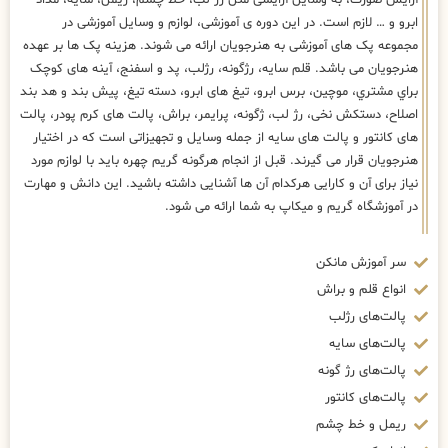
آرایش صورت، به وسایل آرایشی مثل رژ لب، خط چشم، ریمل، سایه، مداد
ابرو و … لازم است. در این دوره ی آموزشی، لوازم و وسایل آموزشی در
مجموعه پک های آموزشی به هنرجویان ارائه می شوند. هزینه پک ها بر عهده
هنرجویان می باشد. قلم سایه، رژگونه، رژلب، پد و اسفنج، آینه های كوچک
براي مشتري، موچین، برس ابرو، تیغ های ابرو، دسته تیغ، پیش بند و هد بند
اصلاح، دستکش نخی، رژ لب، ژگونه، پرایمر، براش، پالت های کرم پودر، پالت
های کانتور و پالت های سایه از جمله وسایل و تجهیزاتی است که در اختیار
هنرجویان قرار می گیرند. قبل از انجام هرگونه گریم چهره باید با لوازم مورد
نیاز برای آن و کارایی هرکدام آن ها آشنایی داشته باشید. این دانش و مهارت
در آموزشگاه گریم و میکاپ به شما ارائه می شود.
سر آموزش مانکن
انواع قلم و براش
پالت‌های رژلب
پالت‌های سایه
پالت‌های رژ گونه
پالت‌های کانتور
ریمل و خط چشم