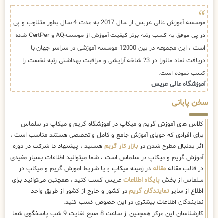
موسسه آموزش عالی عریس از سال 2017 به مدت 4 سال بطور متناوب و پی
در پی موفق به کسب رتبه برتر کیفیت آموزش از موسسهAQ و CertPer شده
است ، این مجموعه در بین 12000 موسسه آموزشی در سراسر جهان با
دریافت نماد مانورا در 23 شاخه آرایشی و مراقبت بهداشتی رتبه نخست را
کسب نموده است.
آموزشگاه عالی عریس
سخن پایانی
کلاس های آموزش گریم و میکاپ در آموزشگاه گریم و میکاپ در سلماس
برای افرادی که جویای آموزش جامع و کامل و تخصصی هستند مناسب است ،
اگر بدنبال مطرح شدن در
بازار کار گریم
هستید ، پیشنهاد ما شرکت در دوره
آموزش گریم و میکاپ در سلماس است ، شما میتوانید اطلاعات بسیار مفیدی
در قالب مقاله
مقاله
در زمینه میکاپ و یا شرایط اموزش گریم و میکاپ در
سلماس از بخش
پایگاه اطلاعات
عریس کسب کنید ، همچنین می‌توانید برای
اطلاع از سایر
نمایندگان گریم
در کشور و خارج از کشور از طریق واحد
نمایندگان اطلاعات بیشتری در این خصوص کسب کنید.
کارشناسان این مرکز همچنین از ساعت 8 صبح لغایت 9 شب پاسخگوی شما