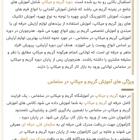
استقبال بالایی رو به رو شده است.
دوره گریم و میکاپ
شامل آموزش های
جامع در زمینه گریم می باشد که شامل آموزش آشنایی با انواع فرم های
صورت، آموزش کانتورینگ گردی چهره با توجه به نوع چهره، آموزش تکنیک
های روز گریم و میکاپ، آموزش استفاده از برندهای لوازم آرایش حرفه ای یا
مبتدی و آموزش تخصصی گریم بر روی انواع چهره می شود. هنرجویان در دوره
آموزشی گریم و میکاپ در سلماس ، در مورد نحوه انتخاب بهترین لوازم آرایش
بر اساس انواع پوست را می آموزند. هدف این دوره آرایشی، پرورش افراد
ماهر و حرفه ای است که توانایی انجام هرگونه گریم و میکاپ مطابق با نظر و
سلیقه مشتری را داشته باشند. هنرجویان پس از پایان دوره گریم و میکاپ
در سلماس توانایی ورود به بازار کار گریم و میکاپ را دارند.
ویژگی های آموزش گریم و میکاپ در سلماس
در دوره
گریم و میکاپ
در آموزشگاه گریم و میکاپ در سلماس ، یک فرایند
کامل حرفه ای
گریم و میکاپ
به شما آموزش داده می شود.کلاس های آموزش
گریم و میکاپ در سلماس با تضمین یادگیری کامل و پشتیبانی نامحدود
کارآموزان حتی بعد از ورود به بازار کار، برگزار می شود. در پایان دوره ،
کارآموزان جهت دریافت مدرک فنی حرفه ای به
سازمان فنی حرفه ای
معرفی
می شوند و علاوه بر این کارآموزان بعد از پایان دوره گریم و میکاپ در
سلماس و با پرداخت هزینه جداگانه قادر به دریافت
مدرک بین المللی
می