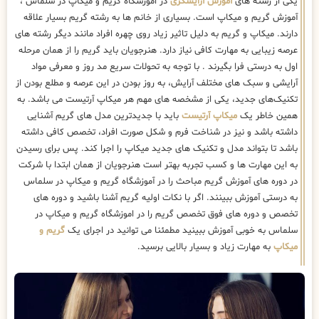
یکی از رشته های
آموزش آرایشگری
در اموزشگاه گریم و میکاپ در سلماس ،
آموزش گریم و میکاپ است. بسیاری از خانم ها به رشته گریم بسیار علاقه
دارند. میکاپ و گریم به دلیل تاثیر زیاد روی چهره افراد مانند دیگر رشته های
عرصه زیبایی به مهارت کافی نیاز دارد. هنرجویان باید گریم را از همان مرحله
اول به درستی فرا بگیرند . با توجه به تحولات سریع مد روز و معرفی مواد
آرایشی و سبک های مختلف آرایش، به روز بودن در این عرصه و مطلع بودن از
تکنیک‌های جدید، یکی از مشخصه های مهم هر میکاپ آرتیست می باشد. به
همین خاطر یک
میکاپ آرتیست
باید با جدیدترین مدل های گریم آشنایی
داشته باشد و نیز در شناخت فرم و شکل صورت افراد، تخصص کافی داشته
باشد تا بتواند مدل و تکنیک های جدید میکاپ را اجرا کند. پس برای رسیدن
به این مهارت ها و کسب تجربه بهتر است هنرجویان از همان ابتدا با شرکت
در دوره های آموزش گریم مباحث را در آموزشگاه گریم و میکاپ در سلماس
به درستی آموزش ببینند. اگر با نکات اولیه گریم آشنا باشید و دوره های
تخصص و دوره های فوق تخصص گریم را در اموزشگاه گریم و میکاپ در
سلماس به خوبی آموزش ببینید مطمئنا می توانید در اجرای یک
گریم و
میکاپ
به مهارت زیاد و بسیار بالایی برسید.