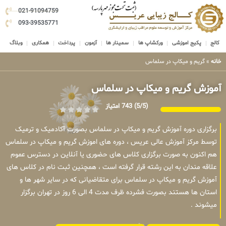
021-91094759
093-39535771
کالج
پکیج اموزشی
ورکشاپ ها
سمینار ها
آزمون
پرداخت
همکاری
وبلاگ
خانه
»
گریم و میکاپ در سلماس
آموزش گریم و میکاپ در سلماس
(5/5)
743 امتیاز
برگزاری دوره آموزش گریم و میکاپ در سلماس بصورت آکادمیک و ترمیک
توسط مرکز آموزش عالی عریس ، دوره های اموزش گریم و میکاپ در سلماس
هم اکنون به صورت برگزاری کلاس های حضوری یا آنلاین در دسترس عموم
علاقه مندان به این رشته قرار گرفته است ، همچنین ثبت نام در کلاس های
آموزش گریم و میکاپ در سلماس برای متقاضیانی که در سایر شهر ها و
استان ها هستند بصورت فشرده ظرف مدت 4 الی 6 روز در تهران برگزار
میشوند .