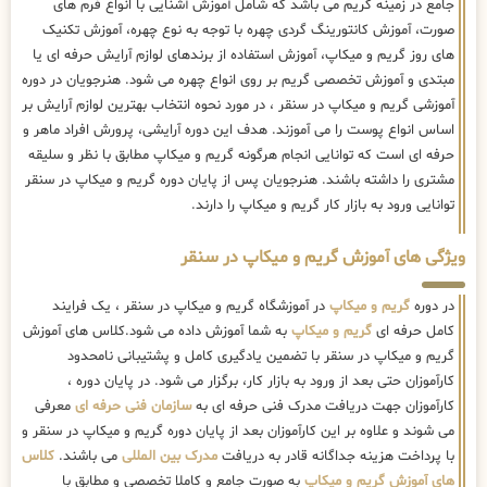
جامع در زمینه گریم می باشد که شامل آموزش آشنایی با انواع فرم های
صورت، آموزش کانتورینگ گردی چهره با توجه به نوع چهره، آموزش تکنیک
های روز گریم و میکاپ، آموزش استفاده از برندهای لوازم آرایش حرفه ای یا
مبتدی و آموزش تخصصی گریم بر روی انواع چهره می شود. هنرجویان در دوره
آموزشی گریم و میکاپ در سنقر ، در مورد نحوه انتخاب بهترین لوازم آرایش بر
اساس انواع پوست را می آموزند. هدف این دوره آرایشی، پرورش افراد ماهر و
حرفه ای است که توانایی انجام هرگونه گریم و میکاپ مطابق با نظر و سلیقه
مشتری را داشته باشند. هنرجویان پس از پایان دوره گریم و میکاپ در سنقر
توانایی ورود به بازار کار گریم و میکاپ را دارند.
ویژگی های آموزش گریم و میکاپ در سنقر
در دوره
گریم و میکاپ
در آموزشگاه گریم و میکاپ در سنقر ، یک فرایند
کامل حرفه ای
گریم و میکاپ
به شما آموزش داده می شود.کلاس های آموزش
گریم و میکاپ در سنقر با تضمین یادگیری کامل و پشتیبانی نامحدود
کارآموزان حتی بعد از ورود به بازار کار، برگزار می شود. در پایان دوره ،
کارآموزان جهت دریافت مدرک فنی حرفه ای به
سازمان فنی حرفه ای
معرفی
می شوند و علاوه بر این کارآموزان بعد از پایان دوره گریم و میکاپ در سنقر و
با پرداخت هزینه جداگانه قادر به دریافت
مدرک بین المللی
می باشند.
کلاس
های آموزش گریم و میکاپ
به صورت جامع و کاملا تخصصی و مطابق با