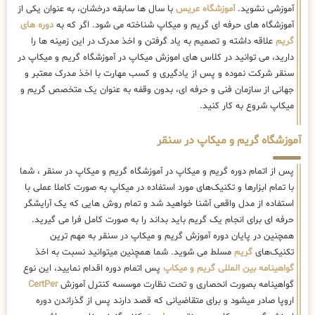
آموزشی نشوید.
آموزشگاه عریس
با سال ها سابقه درخشان، به عنوان یکی از
آموزشگاه های حرفه ای گریم و میکاپ شناخته می شود. اگر که به
دوره های
گریم
علاقه داشته و تصمیم به یاد گرفتن و اخذ مدرک در این زمینه ها را
دارید، می توانید در کلاس های اموزش میکاپ در آموزشگاه گریم و میکاپ در
سنقر شرکت نموده و پس از یادگیری و کسب مهارت با اخذ مدرک معتبر و
جهانی از سازمان فنی و حرفه ای، بدون وقفه به عنوان یک متخصص گریم و
میکاپ شروع به کار کنید.
آموزشگاه گریم و میکاپ در سنقر
پس از اتمام دوره گریم و میکاپ در آموزشگاه گریم و میکاپ در سنقر ، شما
با تمام ابزارها و تکنیک‌های مورد استفاده در میکاپ به صورت کاملا عملی با
استفاده از مدل واقعی آشنا خواهید شد و تمام روش هایی که یک آرایشگر
حرفه ای برای انجام یک گریم باید بداند را به صورت کامل فرا می گیرید.
همچنین در پایان دوره آموزش گریم و میکاپ در سنقر به مهم ترین
تکنیک‌های
گریم
مسلط می شوید. شما همچنین میتوانید نسبت به اخذ
گواهینامه بین المللی گریم و میکاپ
پس اتمام دوره اقدام نمایید، این نوع
گواهینامه بصورت انحصاری و تحت نظارت موسسه کنترل آموزش
CertPer
اروپا صادر میشود و برای متقاضیانی که قصد دارند پس از گذراندن دوره