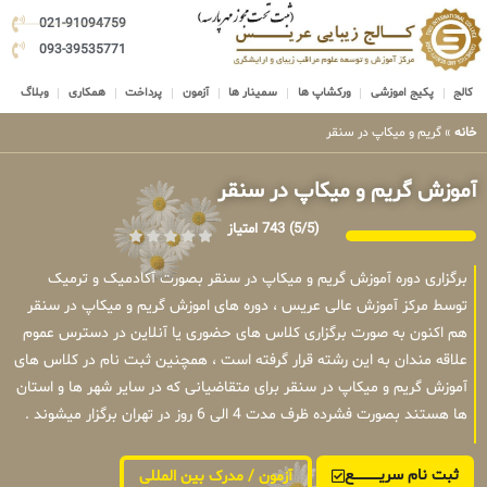
021-91094759
093-39535771
کالج
پکیج اموزشی
ورکشاپ ها
سمینار ها
آزمون
پرداخت
همکاری
وبلاگ
خانه
»
گریم و میکاپ در سنقر
آموزش گریم و میکاپ در سنقر
(5/5)
743 امتیاز
برگزاری دوره آموزش گریم و میکاپ در سنقر بصورت آکادمیک و ترمیک
توسط مرکز آموزش عالی عریس ، دوره های اموزش گریم و میکاپ در سنقر
هم اکنون به صورت برگزاری کلاس های حضوری یا آنلاین در دسترس عموم
علاقه مندان به این رشته قرار گرفته است ، همچنین ثبت نام در کلاس های
آموزش گریم و میکاپ در سنقر برای متقاضیانی که در سایر شهر ها و استان
ها هستند بصورت فشرده ظرف مدت 4 الی 6 روز در تهران برگزار میشوند .
ثبت نام سریــــــــــــع
آزمون / مدرک بین المللی