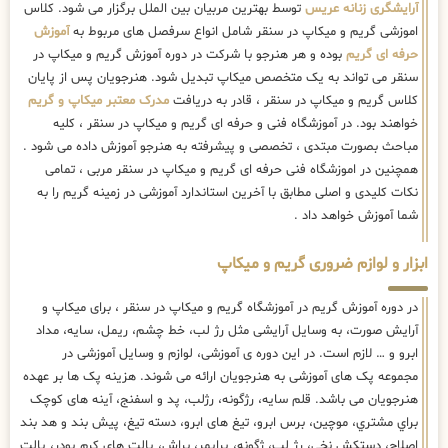
آرایشگری زنانه عریس
توسط بهترین مربیان بین الملل برگزار می شود. کلاس
اموزشی گریم و میکاپ در سنقر شامل انواع سرفصل های مربوط به
آموزش
حرفه ای گریم
بوده و هر هنرجو با شرکت در دوره آموزش گریم و میکاپ در
سنقر می تواند به یک متخصص میکاپ تبدیل شود. هنرجویان پس از پایان
کلاس گریم و میکاپ در سنقر ، قادر به دریافت
مدرک معتبر میکاپ و گریم
خواهند بود. در آموزشگاه فنی و حرفه ای گریم و میکاپ در سنقر ، کلیه
مباحث بصورت مبتدی ، تخصصی و پیشرفته به هنرجو آموزش داده می شود .
همچنین در اموزشگاه فنی حرفه ای گریم و میکاپ در سنقر مربی ، تمامی
نکات کلیدی و اصلی مطابق با آخرین استاندارد آموزشی در زمینه گریم را به
شما آموزش خواهد داد .
ابزار و لوازم ضروری گریم و میکاپ
در دوره آموزش گریم در آموزشگاه گریم و میکاپ در سنقر ، برای میکاپ و
آرایش صورت، به وسایل آرایشی مثل رژ لب، خط چشم، ریمل، سایه، مداد
ابرو و … لازم است. در این دوره ی آموزشی، لوازم و وسایل آموزشی در
مجموعه پک های آموزشی به هنرجویان ارائه می شوند. هزینه پک ها بر عهده
هنرجویان می باشد. قلم سایه، رژگونه، رژلب، پد و اسفنج، آینه های كوچک
براي مشتري، موچین، برس ابرو، تیغ های ابرو، دسته تیغ، پیش بند و هد بند
اصلاح، دستکش نخی، رژ لب، ژگونه، پرایمر، براش، پالت های کرم پودر، پالت