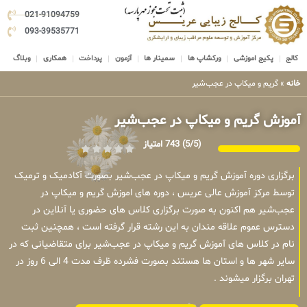
021-91094759
093-39535771
کالج
پکیج اموزشی
ورکشاپ ها
سمینار ها
آزمون
پرداخت
همکاری
وبلاگ
خانه
»
گریم و میکاپ در عجب‌شیر
آموزش گریم و میکاپ در عجب‌شیر
(5/5)
743 امتیاز
برگزاری دوره آموزش گریم و میکاپ در عجب‌شیر بصورت آکادمیک و ترمیک
توسط مرکز آموزش عالی عریس ، دوره های اموزش گریم و میکاپ در
عجب‌شیر هم اکنون به صورت برگزاری کلاس های حضوری یا آنلاین در
دسترس عموم علاقه مندان به این رشته قرار گرفته است ، همچنین ثبت
نام در کلاس های آموزش گریم و میکاپ در عجب‌شیر برای متقاضیانی که در
سایر شهر ها و استان ها هستند بصورت فشرده ظرف مدت 4 الی 6 روز در
تهران برگزار میشوند .