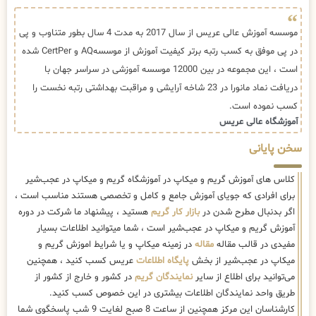
موسسه آموزش عالی عریس از سال 2017 به مدت 4 سال بطور متناوب و پی
در پی موفق به کسب رتبه برتر کیفیت آموزش از موسسهAQ و CertPer شده
است ، این مجموعه در بین 12000 موسسه آموزشی در سراسر جهان با
دریافت نماد مانورا در 23 شاخه آرایشی و مراقبت بهداشتی رتبه نخست را
کسب نموده است.
آموزشگاه عالی عریس
سخن پایانی
کلاس های آموزش گریم و میکاپ در آموزشگاه گریم و میکاپ در عجب‌شیر
برای افرادی که جویای آموزش جامع و کامل و تخصصی هستند مناسب است ،
اگر بدنبال مطرح شدن در
بازار کار گریم
هستید ، پیشنهاد ما شرکت در دوره
آموزش گریم و میکاپ در عجب‌شیر است ، شما میتوانید اطلاعات بسیار
مفیدی در قالب مقاله
مقاله
در زمینه میکاپ و یا شرایط اموزش گریم و
میکاپ در عجب‌شیر از بخش
پایگاه اطلاعات
عریس کسب کنید ، همچنین
می‌توانید برای اطلاع از سایر
نمایندگان گریم
در کشور و خارج از کشور از
طریق واحد نمایندگان اطلاعات بیشتری در این خصوص کسب کنید.
کارشناسان این مرکز همچنین از ساعت 8 صبح لغایت 9 شب پاسخگوی شما