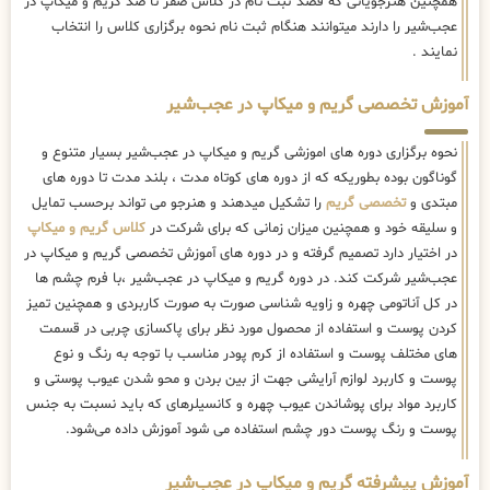
همچنین هنرجویانی که قصد ثبت نام در کلاس صفر تا صد گریم و میکاپ در
عجب‌شیر را دارند میتوانند هنگام ثبت نام نحوه برگزاری کلاس را انتخاب
نمایند .
آموزش تخصصی گریم و میکاپ در عجب‌شیر
نحوه برگزاری دوره های اموزشی گریم و میکاپ در عجب‌شیر بسیار متنوع و
گوناگون بوده بطوریکه که از دوره های کوتاه مدت ، بلند مدت تا دوره های
مبتدی و
تخصصی گریم
را تشکیل میدهند و هنرجو می تواند برحسب تمایل
و سلیقه خود و همچنین میزان زمانی که برای شرکت در
کلاس گریم و میکاپ
در اختیار دارد تصمیم گرفته و در دوره های آموزش تخصصی گریم و میکاپ در
عجب‌شیر شرکت کند. در دوره گریم و میکاپ در عجب‌شیر ،با فرم چشم ها
در کل آناتومی چهره و زاویه شناسی صورت به صورت کاربردی و همچنین تمیز
کردن پوست و استفاده از محصول مورد نظر برای پاکسازی چربی در قسمت
های مختلف پوست و استفاده از کرم پودر مناسب با توجه به رنگ و نوع
پوست و کاربرد لوازم آرایشی جهت از بین بردن و محو شدن عیوب پوستی و
کاربرد مواد برای پوشاندن عیوب چهره و کانسیلرهای که باید نسبت به جنس
پوست و رنگ پوست دور چشم استفاده می شود آموزش داده می‌شود.
آموزش پیشرفته گریم و میکاپ در عجب‌شیر