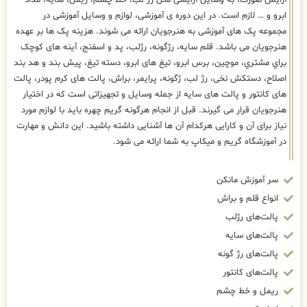
آرایش صورت، به وسایل آرایشی مثل رژ لب، خط چشم، ریمل، سایه، مداد
ابرو و … لازم است. در این دوره ی آموزشی، لوازم و وسایل آموزشی در
مجموعه پک های آموزشی به هنرجویان ارائه می شوند. هزینه پک ها بر عهده
هنرجویان می باشد. قلم سایه، رژگونه، رژلب، پد و اسفنج، آینه های كوچک
براي مشتري، موچین، برس ابرو، تیغ های ابرو، دسته تیغ، پیش بند و هد بند
اصلاح، دستکش نخی، رژ لب، ژگونه، پرایمر، براش، پالت های کرم پودر، پالت
های کانتور و پالت های سایه از جمله وسایل و تجهیزاتی است که در اختیار
هنرجویان قرار می گیرند. قبل از انجام هرگونه گریم چهره باید با لوازم مورد
نیاز برای آن و کارایی هرکدام آن ها آشنایی داشته باشید. این دانش و مهارت
در آموزشگاه گریم و میکاپ به شما ارائه می شود.
سر آموزش مانکن
انواع قلم و براش
پالت‌های رژلب
پالت‌های سایه
پالت‌های رژ گونه
پالت‌های کانتور
ریمل و خط چشم