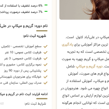
6% درصد تخفیف با استفاده از کد تخفیف 20806
7% درصد تخفیف درصورت پرداخت شهریه با رمزارز
نام دوره: گریم و میکاپ در علی‌
شهریه ثبت نام:
میکاپ در علی‌آباد کتول است.
ترین مراکز آموزشی برای
یادگیری
سطح آموزش: تخصصی - تکمیلی - 
ای تخصصی است که به تجربه
ظرفیت کلاس عمومی: 10 نفر
ظرفیت کلاس خصوصی: 3 نفر
 کامل میکاپ و گریم چهره به صورت
نحوه برگزاری کلاس: حضوری و آنل
است.
دوره گریم و میکاپ
شامل
پشتیبانی پس از دوره: 90 روز
نواع فرم های صورت، آموزش
خوابگاه برای هنرجویان شهرستانی:
م و میکاپ، آموزش استفاده از
مدرک بین المللی: سازمان فنی حرف
انواع چهره می شود. هنرجویان در
ادامه فرایند ثبت نام در گریم و میک
ترین لوازم آرایش بر اساس انواع
ی است که توانایی انجام هرگونه
شرایط ثبت نام:
کلا