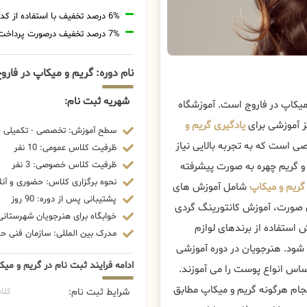
6% درصد تخفیف با استفاده از کد تخفیف 20806
7% درصد تخفیف درصورت پرداخت شهریه با رمزارز
نام دوره: گریم و میکاپ در فارو
شهریه ثبت نام:
میکاپ در فاروج است. آموزشگاه
ز آموزشی برای
یادگیری گریم و
سطح آموزش: تخصصی - تکمیلی - 
 است که به تجربه بالایی نیاز
ظرفیت کلاس عمومی: 10 نفر
ظرفیت کلاس خصوصی: 3 نفر
 و گریم چهره به صورت پیشرفته
نحوه برگزاری کلاس: حضوری و آنل
گریم و میکاپ
شامل آموزش های
پشتیبانی پس از دوره: 90 روز
ی صورت، آموزش کانتورینگ گردی
خوابگاه برای هنرجویان شهرستانی:
 استفاده از برندهای لوازم
مدرک بین المللی: سازمان فنی حرف
شود. هنرجویان در دوره آموزشی
ادامه فرایند ثبت نام در گریم و میک
اساس انواع پوست را می آموزند.
نجام هرگونه گریم و میکاپ مطابق
شرایط ثبت نام:
کلا