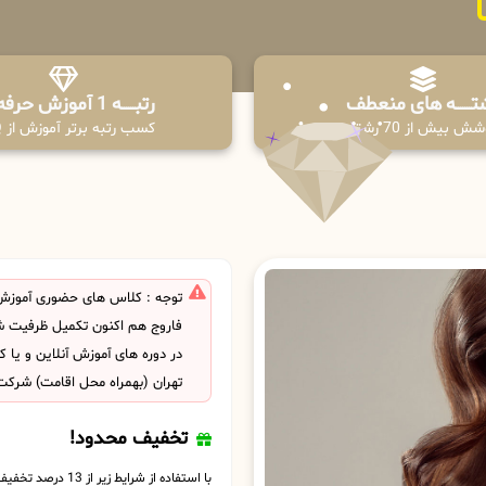
تـــــــه های منعطف
رتبــــــه 1 آموزش حرفه ای
ش بیش از 70 رشته
کسب رتبه برتر آموزش از PPQ
توجه : کلاس های حضوری آموزش
فاروج هم اکنون تکمیل ظرفیت ش
در دوره های آموزش آنلاین و یا
تهران (بهمراه محل اقامت) شرکت
تخفیف محدود!
با استفاده از شرایط زیر از 13 درصد تخفیف بهره مند شوید.