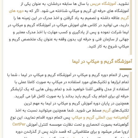
نشوید.
آموزشگاه عریس
با سال ها سابقه درخشان، به عنوان یکی از
آموزشگاه های حرفه ای گریم و میکاپ شناخته می شود. اگر که به
دوره های
گریم
علاقه داشته و تصمیم به یاد گرفتن و اخذ مدرک در این زمینه ها را
دارید، می توانید در کلاس های اموزش میکاپ در آموزشگاه گریم و میکاپ در
لیما شرکت نموده و پس از یادگیری و کسب مهارت با اخذ مدرک معتبر و
جهانی از سازمان فنی و حرفه ای، بدون وقفه به عنوان یک متخصص گریم و
میکاپ شروع به کار کنید.
آموزشگاه گریم و میکاپ در لیما
پس از اتمام دوره گریم و میکاپ در آموزشگاه گریم و میکاپ در لیما ، شما با
تمام ابزارها و تکنیک‌های مورد استفاده در میکاپ به صورت کاملا عملی با
استفاده از مدل واقعی آشنا خواهید شد و تمام روش هایی که یک آرایشگر
حرفه ای برای انجام یک گریم باید بداند را به صورت کامل فرا می گیرید.
همچنین در پایان دوره آموزش گریم و میکاپ در لیما به مهم ترین
تکنیک‌های
گریم
مسلط می شوید. شما همچنین میتوانید نسبت به اخذ
گواهینامه بین المللی گریم و میکاپ
پس اتمام دوره اقدام نمایید، این نوع
گواهینامه بصورت انحصاری و تحت نظارت موسسه کنترل آموزش
CertPer
اروپا صادر میشود و برای متقاضیانی که قصد دارند پس از گذراندن دوره