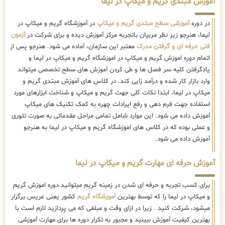
آموزش مبتدی گریم و میکاپ در لیما
در دوره
آموزشی سطح مبتدی گریم و میکاپ
در آموزشگاه گریم و میکاپ در
لیما، هنرجو زیر نظر مربیان باتجربه مرکز آموزش دیده و برای شرکت در
آزمون
فنی حرفه ای و گرفتن مدرک
معتبر این سازمان، آماده می شود. هنرجو پس از
اتمام دوره اموزش گریم و میکاپ در اموزشگاه گریم و میکاپ در لیما و
یادگرفتن کلیه سر فصل ها و طی کردن آموزش های سطح تخصصی میتواند
وارد بازار کار شده و درآمد زایی کند. در کلاس های آموزش مبتدی گریم و
میکاپ در لیما، ابتدا نکات کلی جهت گریم و میکاپ و شناخت ابزارهای مورد
استفاده جهت فرم دهی و رفع ایرادات چهره به کمک تکنیک های میکاپ
آموزش داده می شود. این موارد شامل تمامی مراحل مقدماتی به صورت تئوری
و عملی بوده که در کلاس های اموزشگاه گریم و میکاپ در لیما به هنرجو
آموزش داده می شود.
آموزش حرفه ای مهارت گریم و میکاپ در لیما
برای کسب تجربه و حرفه ای شدن در زمینه گریم میتوانید دوره اموزش گریم
و میکاپ در لیما را که توسط بهترین
آموزشگاه گریم
کشور یعنی عریس برگزار
میشود، شرکت کنید . زیرا در ازای وقت و مبلغی که می پردازید لازم است با
بهترین کیفیت آموزش ببینید و مجبور به تکرار دوره ها برای مهارت آموزشی