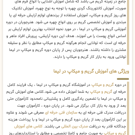
جامع در زمینه گریم می باشد که شامل آموزش آشنایی با انواع فرم های
صورت، آموزش کانتورینگ گردی چهره با توجه به نوع چهره، آموزش تکنیک
های روز گریم و میکاپ، آموزش استفاده از برندهای لوازم آرایش حرفه ای یا
مبتدی و آموزش تخصصی گریم بر روی انواع چهره می شود. هنرجویان در دوره
آموزشی گریم و میکاپ در لیما ، در مورد نحوه انتخاب بهترین لوازم آرایش بر
اساس انواع پوست را می آموزند. هدف این دوره آرایشی، پرورش افراد ماهر و
حرفه ای است که توانایی انجام هرگونه گریم و میکاپ مطابق با نظر و سلیقه
مشتری را داشته باشند. هنرجویان پس از پایان دوره گریم و میکاپ در لیما
توانایی ورود به بازار کار گریم و میکاپ را دارند.
ویژگی های آموزش گریم و میکاپ در لیما
در دوره
گریم و میکاپ
در آموزشگاه گریم و میکاپ در لیما ، یک فرایند کامل
حرفه ای
گریم و میکاپ
به شما آموزش داده می شود.کلاس های آموزش گریم
و میکاپ در لیما با تضمین یادگیری کامل و پشتیبانی نامحدود کارآموزان حتی
بعد از ورود به بازار کار، برگزار می شود. در پایان دوره ، کارآموزان جهت
دریافت مدرک فنی حرفه ای به
سازمان فنی حرفه ای
معرفی می شوند و علاوه
بر این کارآموزان بعد از پایان دوره گریم و میکاپ در لیما و با پرداخت هزینه
جداگانه قادر به دریافت
مدرک بین المللی
می باشند.
کلاس های آموزش
گریم و میکاپ
به صورت جامع و کاملا تخصصی و مطابق با استانداردهای روز