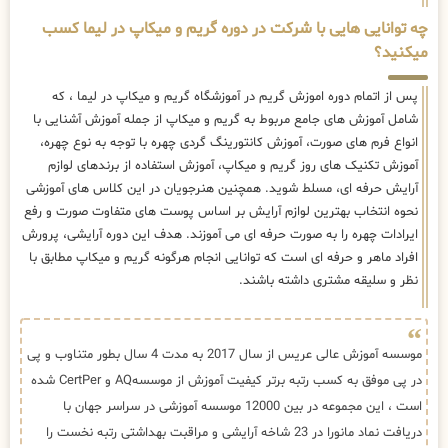
چه توانایی هایی با شرکت در دوره گریم و میکاپ در لیما کسب
میکنید؟
پس از اتمام دوره اموزش گریم در آموزشگاه گریم و میکاپ در لیما ، که
شامل آموزش های جامع مربوط به گریم و میکاپ از جمله آموزش آشنایی با
انواع فرم های صورت، آموزش کانتورینگ گردی چهره با توجه به نوع چهره،
آموزش تکنیک های روز گریم و میکاپ، آموزش استفاده از برندهای لوازم
آرایش حرفه ای، مسلط شوید. همچنین هنرجویان در این کلاس های آموزشی
نحوه انتخاب بهترین لوازم آرایش بر اساس پوست های متفاوت صورت و رفع
ایرادات چهره را به صورت حرفه ای می آموزند. هدف این دوره آرایشی، پرورش
افراد ماهر و حرفه ای است که توانایی انجام هرگونه گریم و میکاپ مطابق با
نظر و سلیقه مشتری داشته باشند.
موسسه آموزش عالی عریس از سال 2017 به مدت 4 سال بطور متناوب و پی
در پی موفق به کسب رتبه برتر کیفیت آموزش از موسسهAQ و CertPer شده
است ، این مجموعه در بین 12000 موسسه آموزشی در سراسر جهان با
دریافت نماد مانورا در 23 شاخه آرایشی و مراقبت بهداشتی رتبه نخست را