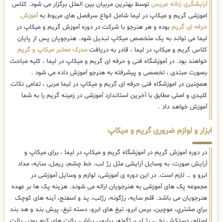
آرایشگری زنانه عریس
توسط بهترین مربیان بین الملل برگزار می شود. کلاس
اموزشی گریم و میکاپ در لیما شامل انواع سرفصل های مربوط به
آموزش
حرفه ای گریم
بوده و هر هنرجو با شرکت در دوره آموزش گریم و میکاپ در
لیما می تواند به یک متخصص میکاپ تبدیل شود. هنرجویان پس از پایان
کلاس گریم و میکاپ در لیما ، قادر به دریافت
مدرک معتبر میکاپ و گریم
خواهند بود. در آموزشگاه فنی و حرفه ای گریم و میکاپ در لیما ، کلیه مباحث
بصورت مبتدی ، تخصصی و پیشرفته به هنرجو آموزش داده می شود .
همچنین در اموزشگاه فنی حرفه ای گریم و میکاپ در لیما مربی ، تمامی نکات
کلیدی و اصلی مطابق با آخرین استاندارد آموزشی در زمینه گریم را به شما
آموزش خواهد داد .
ابزار و لوازم ضروری گریم و میکاپ
در دوره آموزش گریم در آموزشگاه گریم و میکاپ در لیما ، برای میکاپ و
آرایش صورت، به وسایل آرایشی مثل رژ لب، خط چشم، ریمل، سایه، مداد
ابرو و … لازم است. در این دوره ی آموزشی، لوازم و وسایل آموزشی در
مجموعه پک های آموزشی به هنرجویان ارائه می شوند. هزینه پک ها بر عهده
هنرجویان می باشد. قلم سایه، رژگونه، رژلب، پد و اسفنج، آینه های كوچک
براي مشتري، موچین، برس ابرو، تیغ های ابرو، دسته تیغ، پیش بند و هد بند
اصلاح، دستکش نخی، رژ لب، ژگونه، پرایمر، براش، پالت های کرم پودر، پالت