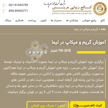
021-91094759
093-39535771
کالج
پکیج اموزشی
ورکشاپ ها
سمینار ها
آزمون
پرداخت
همکاری
وبلاگ
خانه
»
گریم و میکاپ در لیما
آموزش گریم و میکاپ در لیما
(5/5)
743 امتیاز
برگزاری دوره آموزش گریم و میکاپ در لیما بصورت آکادمیک و ترمیک توسط
مرکز آموزش عالی عریس ، دوره های اموزش گریم و میکاپ در لیما هم اکنون
به صورت برگزاری کلاس های حضوری یا آنلاین در دسترس عموم علاقه
مندان به این رشته قرار گرفته است ، همچنین ثبت نام در کلاس های
آموزش گریم و میکاپ در لیما برای متقاضیانی که در سایر شهر ها و استان
ها هستند بصورت فشرده ظرف مدت 4 الی 6 روز در تهران برگزار میشوند .
ثبت نام سریــــــــــــع
آزمون / مدرک بین المللی