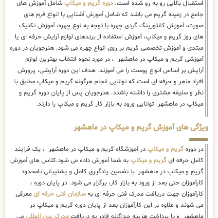
استقبال بالایی رو به رو شده است.
دوره گریم و میکاپ
شامل آموزش های
جامع در زمینه گریم می باشد که شامل آموزش آشنایی با انواع فرم های
صورت، آموزش کانتورینگ گردی چهره با توجه به نوع چهره، آموزش تکنیک
های روز گریم و میکاپ، آموزش استفاده از برندهای لوازم آرایش حرفه ای یا
مبتدی و آموزش تخصصی گریم بر روی انواع چهره می شود. هنرجویان در دوره
آموزشی گریم و میکاپ در ماهشهر ، در مورد نحوه انتخاب بهترین لوازم
آرایش بر اساس انواع پوست را می آموزند. هدف این دوره آرایشی، پرورش
افراد ماهر و حرفه ای است که توانایی انجام هرگونه گریم و میکاپ مطابق با
نظر و سلیقه مشتری را داشته باشند. هنرجویان پس از پایان دوره گریم و
میکاپ در ماهشهر توانایی ورود به بازار کار گریم و میکاپ را دارند.
ویژگی های آموزش گریم و میکاپ در ماهشهر
در دوره
گریم و میکاپ
در آموزشگاه گریم و میکاپ در ماهشهر ، یک فرایند
کامل حرفه ای
گریم و میکاپ
به شما آموزش داده می شود.کلاس های آموزش
گریم و میکاپ در ماهشهر با تضمین یادگیری کامل و پشتیبانی نامحدود
کارآموزان حتی بعد از ورود به بازار کار، برگزار می شود. در پایان دوره ،
کارآموزان جهت دریافت مدرک فنی حرفه ای به
سازمان فنی حرفه ای
معرفی
می شوند و علاوه بر این کارآموزان بعد از پایان دوره گریم و میکاپ در
ماهشهر و با پرداخت هزینه جداگانه قادر به دریافت
مدرک بین المللی
می