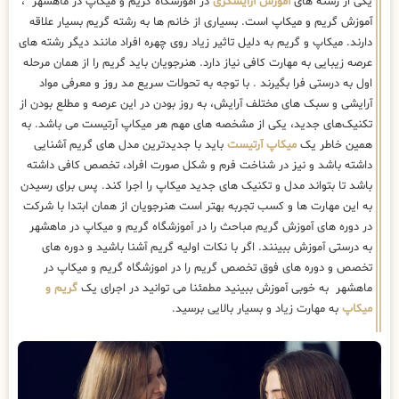
یکی از رشته های
آموزش آرایشگری
در اموزشگاه گریم و میکاپ در ماهشهر ،
آموزش گریم و میکاپ است. بسیاری از خانم ها به رشته گریم بسیار علاقه
دارند. میکاپ و گریم به دلیل تاثیر زیاد روی چهره افراد مانند دیگر رشته های
عرصه زیبایی به مهارت کافی نیاز دارد. هنرجویان باید گریم را از همان مرحله
اول به درستی فرا بگیرند . با توجه به تحولات سریع مد روز و معرفی مواد
آرایشی و سبک های مختلف آرایش، به روز بودن در این عرصه و مطلع بودن از
تکنیک‌های جدید، یکی از مشخصه های مهم هر میکاپ آرتیست می باشد. به
همین خاطر یک
میکاپ آرتیست
باید با جدیدترین مدل های گریم آشنایی
داشته باشد و نیز در شناخت فرم و شکل صورت افراد، تخصص کافی داشته
باشد تا بتواند مدل و تکنیک های جدید میکاپ را اجرا کند. پس برای رسیدن
به این مهارت ها و کسب تجربه بهتر است هنرجویان از همان ابتدا با شرکت
در دوره های آموزش گریم مباحث را در آموزشگاه گریم و میکاپ در ماهشهر
به درستی آموزش ببینند. اگر با نکات اولیه گریم آشنا باشید و دوره های
تخصص و دوره های فوق تخصص گریم را در اموزشگاه گریم و میکاپ در
ماهشهر به خوبی آموزش ببینید مطمئنا می توانید در اجرای یک
گریم و
میکاپ
به مهارت زیاد و بسیار بالایی برسید.