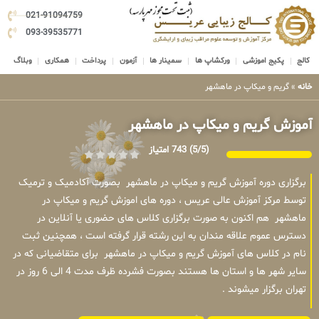
021-91094759
093-39535771
کالج
پکیج اموزشی
ورکشاپ ها
سمینار ها
آزمون
پرداخت
همکاری
وبلاگ
خانه
»
گریم و میکاپ در ماهشهر
آموزش گریم و میکاپ در ماهشهر
(5/5)
743 امتیاز
برگزاری دوره آموزش گریم و میکاپ در ماهشهر بصورت آکادمیک و ترمیک
توسط مرکز آموزش عالی عریس ، دوره های اموزش گریم و میکاپ در
ماهشهر هم اکنون به صورت برگزاری کلاس های حضوری یا آنلاین در
دسترس عموم علاقه مندان به این رشته قرار گرفته است ، همچنین ثبت
نام در کلاس های آموزش گریم و میکاپ در ماهشهر برای متقاضیانی که در
سایر شهر ها و استان ها هستند بصورت فشرده ظرف مدت 4 الی 6 روز در
تهران برگزار میشوند .