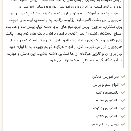
آرایش صورت، به وسایل آرایشی مثل رژ لب، خط چشم، ریمل، سایه، مداد
ابرو و … لازم است. در این دوره ی آموزشی، لوازم و وسایل آموزشی در
مجموعه پک های آموزشی به هنرجویان ارائه می شوند. هزینه پک ها بر عهده
هنرجویان می باشد. قلم سایه، رژگونه، رژلب، پد و اسفنج، آینه های كوچک
براي مشتري، موچین، برس ابرو، تیغ های ابرو، دسته تیغ، پیش بند و هد بند
اصلاح، دستکش نخی، رژ لب، ژگونه، پرایمر، براش، پالت های کرم پودر، پالت
های کانتور و پالت های سایه از جمله وسایل و تجهیزاتی است که در اختیار
هنرجویان قرار می گیرند. قبل از انجام هرگونه گریم چهره باید با لوازم مورد
نیاز برای آن و کارایی هرکدام آن ها آشنایی داشته باشید. این دانش و مهارت
در آموزشگاه گریم و میکاپ به شما ارائه می شود.
سر آموزش مانکن
انواع قلم و براش
پالت‌های رژلب
پالت‌های سایه
پالت‌های رژ گونه
پالت‌های کانتور
ریمل و خط چشم