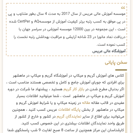
موسسه آموزش عالی عریس از سال 2017 به مدت 4 سال بطور متناوب و پی
در پی موفق به کسب رتبه برتر کیفیت آموزش از موسسهAQ و CertPer شده
است ، این مجموعه در بین 12000 موسسه آموزشی در سراسر جهان با
دریافت نماد مانورا در 23 شاخه آرایشی و مراقبت بهداشتی رتبه نخست را
کسب نموده است.
آموزشگاه عالی عریس
سخن پایانی
کلاس های آموزش گریم و میکاپ در آموزشگاه گریم و میکاپ در ماهشهر
برای افرادی که جویای آموزش جامع و کامل و تخصصی هستند مناسب است ،
اگر بدنبال مطرح شدن در
بازار کار گریم
هستید ، پیشنهاد ما شرکت در دوره
آموزش گریم و میکاپ در ماهشهر است ، شما میتوانید اطلاعات بسیار
مفیدی در قالب مقاله
مقاله
در زمینه میکاپ و یا شرایط اموزش گریم و
میکاپ در ماهشهر از بخش
پایگاه اطلاعات
عریس کسب کنید ، همچنین
می‌توانید برای اطلاع از سایر
نمایندگان گریم
در کشور و خارج از کشور از
طریق واحد نمایندگان اطلاعات بیشتری در این خصوص کسب کنید.
کارشناسان این مرکز همچنین از ساعت 8 صبح لغایت 9 شب پاسخگوی شما