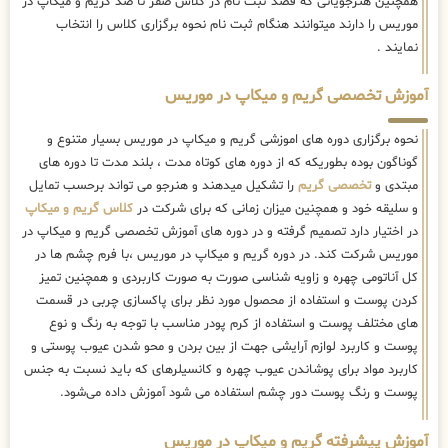
همچنین هنرجویانی که قصد ثبت نام در کلاس صفر تا صد گریم و میکاپ در
موریس را دارند میتوانند هنگام ثبت نام نحوه برگزاری کلاس را انتخاب
نمایند .
آموزش تخصصی گریم و میکاپ در موریس
نحوه برگزاری دوره های اموزشی گریم و میکاپ در موریس بسیار متنوع و
گوناگون بوده بطوریکه که از دوره های کوتاه مدت ، بلند مدت تا دوره های
مبتدی و
تخصصی گریم
را تشکیل میدهند و هنرجو می تواند برحسب تمایل
و سلیقه خود و همچنین میزان زمانی که برای شرکت در
کلاس گریم و میکاپ
در اختیار دارد تصمیم گرفته و در دوره های آموزش تخصصی گریم و میکاپ در
موریس شرکت کند. در دوره گریم و میکاپ در موریس ،با فرم چشم ها در
کل آناتومی چهره و زاویه شناسی صورت به صورت کاربردی و همچنین تمیز
کردن پوست و استفاده از محصول مورد نظر برای پاکسازی چربی در قسمت
های مختلف پوست و استفاده از کرم پودر مناسب با توجه به رنگ و نوع
پوست و کاربرد لوازم آرایشی جهت از بین بردن و محو شدن عیوب پوستی و
کاربرد مواد برای پوشاندن عیوب چهره و کانسیلرهای که باید نسبت به جنس
پوست و رنگ پوست دور چشم استفاده می شود آموزش داده می‌شود.
آموزش پیشرفته گریم و میکاپ در موریس