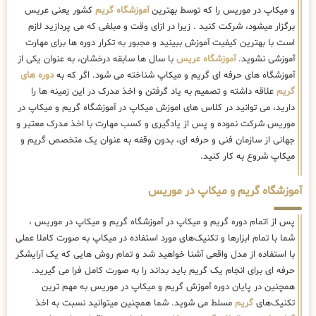
و میکاپ در موریس را که توسط بهترین
آموزشگاه گریم
کشور یعنی عریس
برگزار میشود، شرکت کنید . زیرا در ازای وقت و مبلغی که می پردازید لازم
است با بهترین کیفیت آموزش ببینید و مجبور به تکرار دوره ها برای مهارت
آموزشی نشوید.
آموزشگاه عریس
با سال ها سابقه درخشان، به عنوان یکی از
آموزشگاه های حرفه ای گریم و میکاپ شناخته می شود. اگر که به
دوره های
گریم
علاقه داشته و تصمیم به یاد گرفتن و اخذ مدرک در این زمینه ها را
دارید، می توانید در کلاس های اموزش میکاپ در آموزشگاه گریم و میکاپ در
موریس شرکت نموده و پس از یادگیری و کسب مهارت با اخذ مدرک معتبر و
جهانی از سازمان فنی و حرفه ای، بدون وقفه به عنوان یک متخصص گریم و
میکاپ شروع به کار کنید.
آموزشگاه گریم و میکاپ در موریس
پس از اتمام دوره گریم و میکاپ در آموزشگاه گریم و میکاپ در موریس ،
شما با تمام ابزارها و تکنیک‌های مورد استفاده در میکاپ به صورت کاملا عملی
با استفاده از مدل واقعی آشنا خواهید شد و تمام روش هایی که یک آرایشگر
حرفه ای برای انجام یک گریم باید بداند را به صورت کامل فرا می گیرید.
همچنین در پایان دوره آموزش گریم و میکاپ در موریس به مهم ترین
تکنیک‌های
گریم
مسلط می شوید. شما همچنین میتوانید نسبت به اخذ