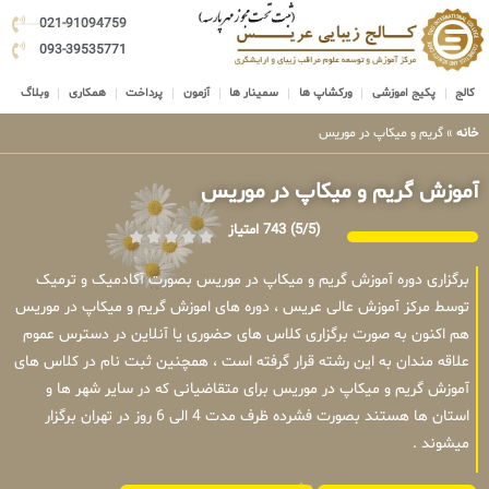
021-91094759
093-39535771
کالج
پکیج اموزشی
ورکشاپ ها
سمینار ها
آزمون
پرداخت
همکاری
وبلاگ
خانه
»
گریم و میکاپ در موریس
آموزش گریم و میکاپ در موریس
(5/5)
743 امتیاز
برگزاری دوره آموزش گریم و میکاپ در موریس بصورت آکادمیک و ترمیک
توسط مرکز آموزش عالی عریس ، دوره های اموزش گریم و میکاپ در موریس
هم اکنون به صورت برگزاری کلاس های حضوری یا آنلاین در دسترس عموم
علاقه مندان به این رشته قرار گرفته است ، همچنین ثبت نام در کلاس های
آموزش گریم و میکاپ در موریس برای متقاضیانی که در سایر شهر ها و
استان ها هستند بصورت فشرده ظرف مدت 4 الی 6 روز در تهران برگزار
میشوند .