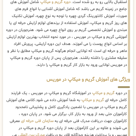
استقبال بالایی رو به رو شده است.
دوره گریم و میکاپ
شامل آموزش های
جامع در زمینه گریم می باشد که شامل آموزش آشنایی با انواع فرم های
صورت، آموزش کانتورینگ گردی چهره با توجه به نوع چهره، آموزش تکنیک
های روز گریم و میکاپ، آموزش استفاده از برندهای لوازم آرایش حرفه ای یا
مبتدی و آموزش تخصصی گریم بر روی انواع چهره می شود. هنرجویان در دوره
آموزشی گریم و میکاپ در موریس ، در مورد نحوه انتخاب بهترین لوازم آرایش
بر اساس انواع پوست را می آموزند. هدف این دوره آرایشی، پرورش افراد
ماهر و حرفه ای است که توانایی انجام هرگونه گریم و میکاپ مطابق با نظر و
سلیقه مشتری را داشته باشند. هنرجویان پس از پایان دوره گریم و میکاپ
در موریس توانایی ورود به بازار کار گریم و میکاپ را دارند.
ویژگی های آموزش گریم و میکاپ در موریس
در دوره
گریم و میکاپ
در آموزشگاه گریم و میکاپ در موریس ، یک فرایند
کامل حرفه ای
گریم و میکاپ
به شما آموزش داده می شود.کلاس های آموزش
گریم و میکاپ در موریس با تضمین یادگیری کامل و پشتیبانی نامحدود
کارآموزان حتی بعد از ورود به بازار کار، برگزار می شود. در پایان دوره ،
کارآموزان جهت دریافت مدرک فنی حرفه ای به
سازمان فنی حرفه ای
معرفی
می شوند و علاوه بر این کارآموزان بعد از پایان دوره گریم و میکاپ در
موریس و با پرداخت هزینه جداگانه قادر به دریافت
مدرک بین المللی
می