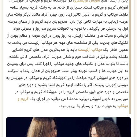
یکی از رشته های
آموزش آرایشگری
در اموزشگاه گریم و میکاپ در موریس ،
آموزش گریم و میکاپ است. بسیاری از خانم ها به رشته گریم بسیار علاقه
دارند. میکاپ و گریم به دلیل تاثیر زیاد روی چهره افراد مانند دیگر رشته های
عرصه زیبایی به مهارت کافی نیاز دارد. هنرجویان باید گریم را از همان مرحله
اول به درستی فرا بگیرند . با توجه به تحولات سریع مد روز و معرفی مواد
آرایشی و سبک های مختلف آرایش، به روز بودن در این عرصه و مطلع بودن از
تکنیک‌های جدید، یکی از مشخصه های مهم هر میکاپ آرتیست می باشد. به
همین خاطر یک
میکاپ آرتیست
باید با جدیدترین مدل های گریم آشنایی
داشته باشد و نیز در شناخت فرم و شکل صورت افراد، تخصص کافی داشته
باشد تا بتواند مدل و تکنیک های جدید میکاپ را اجرا کند. پس برای رسیدن
به این مهارت ها و کسب تجربه بهتر است هنرجویان از همان ابتدا با شرکت
در دوره های آموزش گریم مباحث را در آموزشگاه گریم و میکاپ در موریس به
درستی آموزش ببینند. اگر با نکات اولیه گریم آشنا باشید و دوره های
تخصص و دوره های فوق تخصص گریم را در اموزشگاه گریم و میکاپ در
موریس به خوبی آموزش ببینید مطمئنا می توانید در اجرای یک
گریم و
میکاپ
به مهارت زیاد و بسیار بالایی برسید.