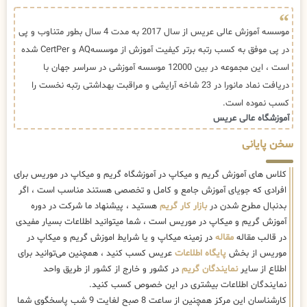
موسسه آموزش عالی عریس از سال 2017 به مدت 4 سال بطور متناوب و پی
در پی موفق به کسب رتبه برتر کیفیت آموزش از موسسهAQ و CertPer شده
است ، این مجموعه در بین 12000 موسسه آموزشی در سراسر جهان با
دریافت نماد مانورا در 23 شاخه آرایشی و مراقبت بهداشتی رتبه نخست را
کسب نموده است.
آموزشگاه عالی عریس
سخن پایانی
کلاس های آموزش گریم و میکاپ در آموزشگاه گریم و میکاپ در موریس برای
افرادی که جویای آموزش جامع و کامل و تخصصی هستند مناسب است ، اگر
بدنبال مطرح شدن در
بازار کار گریم
هستید ، پیشنهاد ما شرکت در دوره
آموزش گریم و میکاپ در موریس است ، شما میتوانید اطلاعات بسیار مفیدی
در قالب مقاله
مقاله
در زمینه میکاپ و یا شرایط اموزش گریم و میکاپ در
موریس از بخش
پایگاه اطلاعات
عریس کسب کنید ، همچنین می‌توانید برای
اطلاع از سایر
نمایندگان گریم
در کشور و خارج از کشور از طریق واحد
نمایندگان اطلاعات بیشتری در این خصوص کسب کنید.
کارشناسان این مرکز همچنین از ساعت 8 صبح لغایت 9 شب پاسخگوی شما