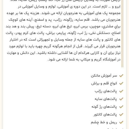
آرایش صورت، به وسایل آرایشی مثل رژ لب، خط چشم، ریمل، سایه، مداد
ابرو و … لازم است. در این دوره ی آموزشی، لوازم و وسایل آموزشی در
مجموعه پک های آموزشی به هنرجویان ارائه می شوند. هزینه پک ها بر عهده
هنرجویان می باشد. قلم سایه، رژگونه، رژلب، پد و اسفنج، آینه های كوچک
براي مشتري، موچین، برس ابرو، تیغ های ابرو، دسته تیغ، پیش بند و هد بند
اصلاح، دستکش نخی، رژ لب، ژگونه، پرایمر، براش، پالت های کرم پودر، پالت
های کانتور و پالت های سایه از جمله وسایل و تجهیزاتی است که در اختیار
هنرجویان قرار می گیرند. قبل از انجام هرگونه گریم چهره باید با لوازم مورد
نیاز برای آن و کارایی هرکدام آن ها آشنایی داشته باشید. این دانش و مهارت
در آموزشگاه گریم و میکاپ به شما ارائه می شود.
سر آموزش مانکن
انواع قلم و براش
پالت‌های رژلب
پالت‌های سایه
پالت‌های رژ گونه
پالت‌های کانتور
ریمل و خط چشم