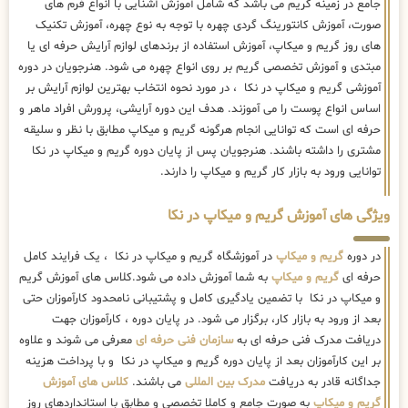
جامع در زمینه گریم می باشد که شامل آموزش آشنایی با انواع فرم های
صورت، آموزش کانتورینگ گردی چهره با توجه به نوع چهره، آموزش تکنیک
های روز گریم و میکاپ، آموزش استفاده از برندهای لوازم آرایش حرفه ای یا
مبتدی و آموزش تخصصی گریم بر روی انواع چهره می شود. هنرجویان در دوره
آموزشی گریم و میکاپ در نکا ، در مورد نحوه انتخاب بهترین لوازم آرایش بر
اساس انواع پوست را می آموزند. هدف این دوره آرایشی، پرورش افراد ماهر و
حرفه ای است که توانایی انجام هرگونه گریم و میکاپ مطابق با نظر و سلیقه
مشتری را داشته باشند. هنرجویان پس از پایان دوره گریم و میکاپ در نکا
توانایی ورود به بازار کار گریم و میکاپ را دارند.
ویژگی های آموزش گریم و میکاپ در نکا
در دوره
گریم و میکاپ
در آموزشگاه گریم و میکاپ در نکا ، یک فرایند کامل
حرفه ای
گریم و میکاپ
به شما آموزش داده می شود.کلاس های آموزش گریم
و میکاپ در نکا با تضمین یادگیری کامل و پشتیبانی نامحدود کارآموزان حتی
بعد از ورود به بازار کار، برگزار می شود. در پایان دوره ، کارآموزان جهت
دریافت مدرک فنی حرفه ای به
سازمان فنی حرفه ای
معرفی می شوند و علاوه
بر این کارآموزان بعد از پایان دوره گریم و میکاپ در نکا و با پرداخت هزینه
جداگانه قادر به دریافت
مدرک بین المللی
می باشند.
کلاس های آموزش
گریم و میکاپ
به صورت جامع و کاملا تخصصی و مطابق با استانداردهای روز