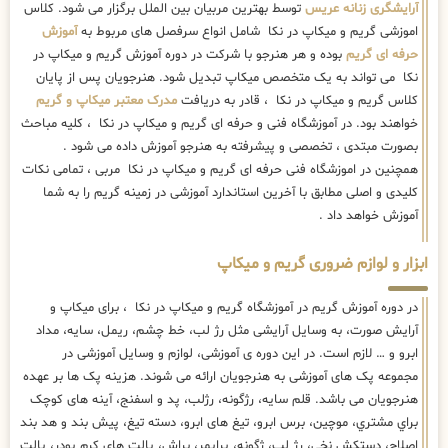
آرایشگری زنانه عریس
توسط بهترین مربیان بین الملل برگزار می شود. کلاس
اموزشی گریم و میکاپ در نکا شامل انواع سرفصل های مربوط به
آموزش
حرفه ای گریم
بوده و هر هنرجو با شرکت در دوره آموزش گریم و میکاپ در
نکا می تواند به یک متخصص میکاپ تبدیل شود. هنرجویان پس از پایان
کلاس گریم و میکاپ در نکا ، قادر به دریافت
مدرک معتبر میکاپ و گریم
خواهند بود. در آموزشگاه فنی و حرفه ای گریم و میکاپ در نکا ، کلیه مباحث
بصورت مبتدی ، تخصصی و پیشرفته به هنرجو آموزش داده می شود .
همچنین در اموزشگاه فنی حرفه ای گریم و میکاپ در نکا مربی ، تمامی نکات
کلیدی و اصلی مطابق با آخرین استاندارد آموزشی در زمینه گریم را به شما
آموزش خواهد داد .
ابزار و لوازم ضروری گریم و میکاپ
در دوره آموزش گریم در آموزشگاه گریم و میکاپ در نکا ، برای میکاپ و
آرایش صورت، به وسایل آرایشی مثل رژ لب، خط چشم، ریمل، سایه، مداد
ابرو و … لازم است. در این دوره ی آموزشی، لوازم و وسایل آموزشی در
مجموعه پک های آموزشی به هنرجویان ارائه می شوند. هزینه پک ها بر عهده
هنرجویان می باشد. قلم سایه، رژگونه، رژلب، پد و اسفنج، آینه های كوچک
براي مشتري، موچین، برس ابرو، تیغ های ابرو، دسته تیغ، پیش بند و هد بند
اصلاح، دستکش نخی، رژ لب، ژگونه، پرایمر، براش، پالت های کرم پودر، پالت