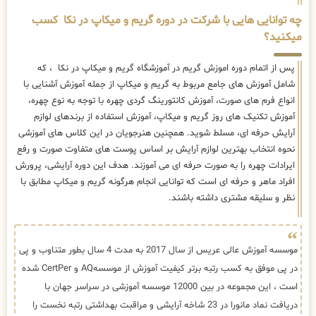
چه توانایی هایی با شرکت در دوره گریم و میکاپ در نکا کسب
میکنید؟
پس از اتمام دوره اموزش گریم در آموزشگاه گریم و میکاپ در نکا ، که
شامل آموزش های جامع مربوط به گریم و میکاپ از جمله آموزش آشنایی با
انواع فرم های صورت، آموزش کانتورینگ گردی چهره با توجه به نوع چهره،
آموزش تکنیک های روز گریم و میکاپ، آموزش استفاده از برندهای لوازم
آرایش حرفه ای، مسلط شوید. همچنین هنرجویان در این کلاس های آموزشی
نحوه انتخاب بهترین لوازم آرایش بر اساس پوست های متفاوت صورت و رفع
ایرادات چهره را به صورت حرفه ای می آموزند. هدف این دوره آرایشی، پرورش
افراد ماهر و حرفه ای است که توانایی انجام هرگونه گریم و میکاپ مطابق با
نظر و سلیقه مشتری داشته باشند.
موسسه آموزش عالی عریس از سال 2017 به مدت 4 سال بطور متناوب و پی
در پی موفق به کسب رتبه برتر کیفیت آموزش از موسسهAQ و CertPer شده
است ، این مجموعه در بین 12000 موسسه آموزشی در سراسر جهان با
دریافت نماد مانورا در 23 شاخه آرایشی و مراقبت بهداشتی رتبه نخست را