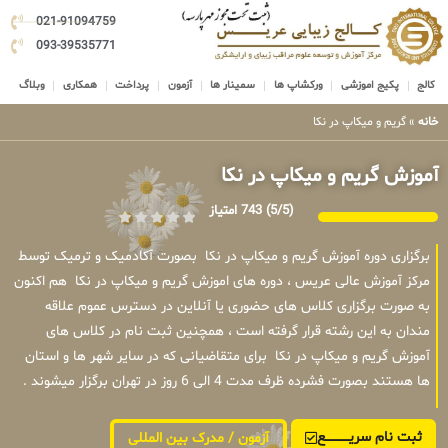
021-91094759
093-39535771
کالج
پکیج اموزشی
ورکشاپ ها
سمینار ها
آزمون
پرداخت
همکاری
وبلاگ
خانه
»
گریم و میکاپ در نکا
آموزش گریم و میکاپ در نکا
(5/5)
743 امتیاز
برگزاری دوره آموزش گریم و میکاپ در نکا بصورت آکادمیک و ترمیک توسط
مرکز آموزش عالی عریس ، دوره های اموزش گریم و میکاپ در نکا هم اکنون
به صورت برگزاری کلاس های حضوری یا آنلاین در دسترس عموم علاقه
مندان به این رشته قرار گرفته است ، همچنین ثبت نام در کلاس های
آموزش گریم و میکاپ در نکا برای متقاضیانی که در سایر شهر ها و استان
ها هستند بصورت فشرده ظرف مدت 4 الی 6 روز در تهران برگزار میشوند .
ثبت نام سریــــــــــــع
آزمون / مدرک بین المللی