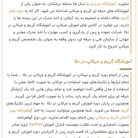
نشوید.
آموزشگاه عریس
با سال ها سابقه درخشان، به عنوان یکی از
آموزشگاه های حرفه ای گریم و میکاپ شناخته می شود. اگر که به
دوره های
گریم
علاقه داشته و تصمیم به یاد گرفتن و اخذ مدرک در این زمینه ها را
دارید، می توانید در کلاس های اموزش میکاپ در آموزشگاه گریم و میکاپ در
نکا شرکت نموده و پس از یادگیری و کسب مهارت با اخذ مدرک معتبر و
جهانی از سازمان فنی و حرفه ای، بدون وقفه به عنوان یک متخصص گریم و
میکاپ شروع به کار کنید.
آموزشگاه گریم و میکاپ در نکا
پس از اتمام دوره گریم و میکاپ در آموزشگاه گریم و میکاپ در نکا ، شما با
تمام ابزارها و تکنیک‌های مورد استفاده در میکاپ به صورت کاملا عملی با
استفاده از مدل واقعی آشنا خواهید شد و تمام روش هایی که یک آرایشگر
حرفه ای برای انجام یک گریم باید بداند را به صورت کامل فرا می گیرید.
همچنین در پایان دوره آموزش گریم و میکاپ در نکا به مهم ترین تکنیک‌های
گریم
مسلط می شوید. شما همچنین میتوانید نسبت به اخذ
گواهینامه بین
المللی گریم و میکاپ
پس اتمام دوره اقدام نمایید، این نوع گواهینامه
بصورت انحصاری و تحت نظارت موسسه کنترل آموزش
CertPer
اروپا صادر
میشود و برای متقاضیانی که قصد دارند پس از گذراندن دوره اموزش گریم و