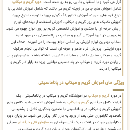
قرار می گیرد و با استقبال بالایی رو به رو شده است.
دوره گریم و میکاپ
شامل آموزش های جامع در زمینه گریم می باشد که شامل آموزش آشنایی با
انواع فرم های صورت، آموزش کانتورینگ گردی چهره با توجه به نوع چهره،
آموزش تکنیک های روز گریم و میکاپ، آموزش استفاده از برندهای لوازم
آرایش حرفه ای یا مبتدی و آموزش تخصصی گریم بر روی انواع چهره می شود.
هنرجویان در دوره آموزشی گریم و میکاپ در پاناماسیتی ، در مورد نحوه
انتخاب بهترین لوازم آرایش بر اساس انواع پوست را می آموزند. هدف این
دوره آرایشی، پرورش افراد ماهر و حرفه ای است که توانایی انجام هرگونه
گریم و میکاپ مطابق با نظر و سلیقه مشتری را داشته باشند. هنرجویان پس
از پایان دوره گریم و میکاپ در پاناماسیتی توانایی ورود به بازار کار گریم و
میکاپ را دارند.
ویژگی های آموزش گریم و میکاپ در پاناماسیتی
در دوره
گریم و میکاپ
در آموزشگاه گریم و میکاپ در پاناماسیتی ، یک
فرایند کامل حرفه ای
گریم و میکاپ
به شما آموزش داده می شود.کلاس های
آموزش گریم و میکاپ در پاناماسیتی با تضمین یادگیری کامل و پشتیبانی
نامحدود کارآموزان حتی بعد از ورود به بازار کار، برگزار می شود. در پایان دوره
، کارآموزان جهت دریافت مدرک فنی حرفه ای به
سازمان فنی حرفه ای
معرفی
می شوند و علاوه بر این کارآموزان بعد از پایان دوره گریم و میکاپ در