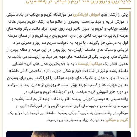
جدیدترین و بروزترین متد گریم و میکاپ در پاناماسیتی
یکی از رشته های
آموزش آرایشگری
در اموزشگاه گریم و میکاپ در پاناماسیتی
، آموزش گریم و میکاپ است. بسیاری از خانم ها به رشته گریم بسیار علاقه
دارند. میکاپ و گریم به دلیل تاثیر زیاد روی چهره افراد مانند دیگر رشته های
عرصه زیبایی به مهارت کافی نیاز دارد. هنرجویان باید گریم را از همان مرحله
اول به درستی فرا بگیرند . با توجه به تحولات سریع مد روز و معرفی مواد
آرایشی و سبک های مختلف آرایش، به روز بودن در این عرصه و مطلع بودن از
تکنیک‌های جدید، یکی از مشخصه های مهم هر میکاپ آرتیست می باشد. به
همین خاطر یک
میکاپ آرتیست
باید با جدیدترین مدل های گریم آشنایی
داشته باشد و نیز در شناخت فرم و شکل صورت افراد، تخصص کافی داشته
باشد تا بتواند مدل و تکنیک های جدید میکاپ را اجرا کند. پس برای رسیدن
به این مهارت ها و کسب تجربه بهتر است هنرجویان از همان ابتدا با شرکت
در دوره های آموزش گریم مباحث را در آموزشگاه گریم و میکاپ در
پاناماسیتی به درستی آموزش ببینند. اگر با نکات اولیه گریم آشنا باشید و
دوره های تخصص و دوره های فوق تخصص گریم را در اموزشگاه گریم و
میکاپ در پاناماسیتی به خوبی آموزش ببینید مطمئنا می توانید در اجرای یک
گریم و میکاپ
به مهارت زیاد و بسیار بالایی برسید.