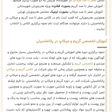
کلاس
صفر تا صد میکاپ
در آموزشگاه عریس به دو صورت برگزار میشود :
- آموزش صفر تا صد گریم
بصورت فشرده
ویژه هنرجویان شهرستانی
- آموزش صفر تا صد میکاپ
بصورت ترمیک
مختص هنرجویان تهرانی
همچنین هنرجویانی که قصد ثبت نام در کلاس صفر تا صد گریم و میکاپ در
پاناماسیتی را دارند میتوانند هنگام ثبت نام نحوه برگزاری کلاس را انتخاب
نمایند .
آموزش تخصصی گریم و میکاپ در پاناماسیتی
نحوه برگزاری دوره های اموزشی گریم و میکاپ در پاناماسیتی بسیار متنوع و
گوناگون بوده بطوریکه که از دوره های کوتاه مدت ، بلند مدت تا دوره های
مبتدی و
تخصصی گریم
را تشکیل میدهند و هنرجو می تواند برحسب تمایل
و سلیقه خود و همچنین میزان زمانی که برای شرکت در
کلاس گریم و میکاپ
در اختیار دارد تصمیم گرفته و در دوره های آموزش تخصصی گریم و میکاپ در
پاناماسیتی شرکت کند. در دوره گریم و میکاپ در پاناماسیتی ،با فرم چشم
ها در کل آناتومی چهره و زاویه شناسی صورت به صورت کاربردی و همچنین
تمیز کردن پوست و استفاده از محصول مورد نظر برای پاکسازی چربی در
قسمت های مختلف پوست و استفاده از کرم پودر مناسب با توجه به رنگ و
نوع پوست و کاربرد لوازم آرایشی جهت از بین بردن و محو شدن عیوب
پوستی و کاربرد مواد برای پوشاندن عیوب چهره و کانسیلرهای که باید نسبت