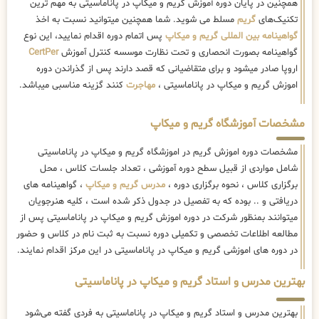
همچنین در پایان دوره آموزش گریم و میکاپ در پاناماسیتی به مهم ترین
تکنیک‌های
گریم
مسلط می شوید. شما همچنین میتوانید نسبت به اخذ
گواهینامه بین المللی گریم و میکاپ
پس اتمام دوره اقدام نمایید، این نوع
گواهینامه بصورت انحصاری و تحت نظارت موسسه کنترل آموزش
CertPer
اروپا صادر میشود و برای متقاضیانی که قصد دارند پس از گذراندن دوره
اموزش گریم و میکاپ در پاناماسیتی ،
مهاجرت
کنند گزینه مناسبی میباشد.
مشخصات آموزشگاه گریم و میکاپ
مشخصات دوره اموزش گریم در اموزشگاه گریم و میکاپ در پاناماسیتی
شامل مواردی از قبیل سطح دوره آموزشی ، تعداد جلسات کلاس ، محل
برگزاری کلاس ، نحوه برگزاری دوره ،
مدرس گریم و میکاپ
، گواهینامه های
دریافتی و .. بوده که به تفصیل در جدول ذکر شده است ، کلیه هنرجویان
میتوانند بمنظور شرکت در دوره اموزش گریم و میکاپ در پاناماسیتی پس از
مطالعه اطلاعات تخصصی و تکمیلی دوره نسبت به ثبت نام در کلاس و حضور
در دوره های اموزشی گریم و میکاپ در پاناماسیتی در این مرکز اقدام نمایند.
بهترین مدرس و استاد گریم و میکاپ در پاناماسیتی
بهترین مدرس و استاد گریم و میکاپ در پاناماسیتی به فردی گفته می‌شود