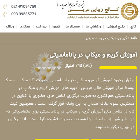
021-91094759
093-39535771
کالج
پکیج اموزشی
ورکشاپ ها
سمینار ها
آزمون
پرداخت
همکاری
وبلاگ
خانه
»
گریم و میکاپ در پاناماسیتی
آموزش گریم و میکاپ در پاناماسیتی
(5/5)
743 امتیاز
برگزاری دوره آموزش گریم و میکاپ در پاناماسیتی بصورت آکادمیک و ترمیک
توسط مرکز آموزش عالی عریس ، دوره های اموزش گریم و میکاپ در
پاناماسیتی هم اکنون به صورت برگزاری کلاس های حضوری یا آنلاین در
دسترس عموم علاقه مندان به این رشته قرار گرفته است ، همچنین ثبت
نام در کلاس های آموزش گریم و میکاپ در پاناماسیتی برای متقاضیانی که
در سایر شهر ها و استان ها هستند بصورت فشرده ظرف مدت 4 الی 6 روز
در تهران برگزار میشوند .