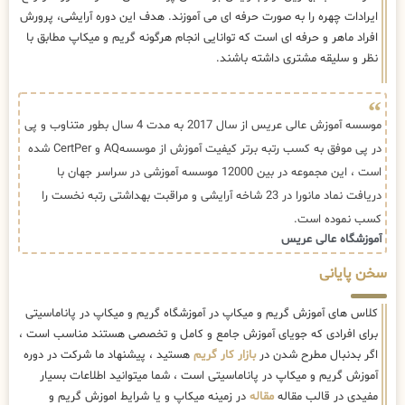
ایرادات چهره را به صورت حرفه ای می آموزند. هدف این دوره آرایشی، پرورش
افراد ماهر و حرفه ای است که توانایی انجام هرگونه گریم و میکاپ مطابق با
نظر و سلیقه مشتری داشته باشند.
موسسه آموزش عالی عریس از سال 2017 به مدت 4 سال بطور متناوب و پی
در پی موفق به کسب رتبه برتر کیفیت آموزش از موسسهAQ و CertPer شده
است ، این مجموعه در بین 12000 موسسه آموزشی در سراسر جهان با
دریافت نماد مانورا در 23 شاخه آرایشی و مراقبت بهداشتی رتبه نخست را
کسب نموده است.
آموزشگاه عالی عریس
سخن پایانی
کلاس های آموزش گریم و میکاپ در آموزشگاه گریم و میکاپ در پاناماسیتی
برای افرادی که جویای آموزش جامع و کامل و تخصصی هستند مناسب است ،
اگر بدنبال مطرح شدن در
بازار کار گریم
هستید ، پیشنهاد ما شرکت در دوره
آموزش گریم و میکاپ در پاناماسیتی است ، شما میتوانید اطلاعات بسیار
مفیدی در قالب مقاله
مقاله
در زمینه میکاپ و یا شرایط اموزش گریم و