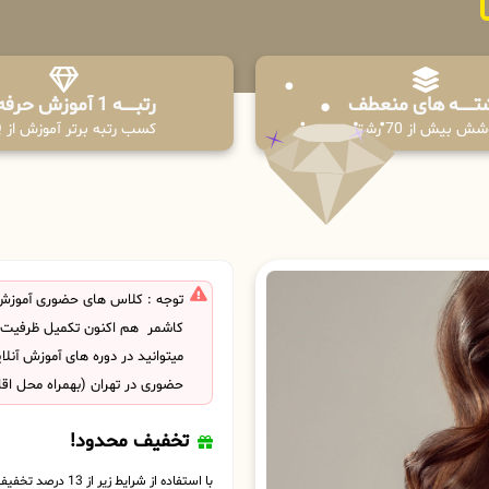
تـــــــه های منعطف
رتبــــــه 1 آموزش حرفه ای
ش بیش از 70 رشته
کسب رتبه برتر آموزش از PPQ
توجه : کلاس های حضوری آموزش
کاشمر هم اکنون تکمیل ظرفیت
میتوانید در دوره های آموزش آنل
حضوری در تهران (بهمراه محل اق
تخفیف محدود!
با استفاده از شرایط زیر از 13 درصد تخفیف بهره مند شوید.