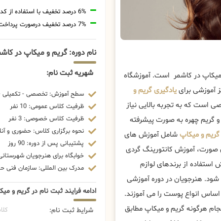
6% درصد تخفیف با استفاده از کد تخفیف 20806
7% درصد تخفیف درصورت پرداخت شهریه با رمزارز
نام دوره: گریم و میکاپ در کاش
شهریه ثبت نام:
 میکاپ در کاشمر است. آموزشگاه
ز آموزشی برای
یادگیری گریم و
سطح آموزش: تخصصی - تکمیلی - 
 است که به تجربه بالایی نیاز
ظرفیت کلاس عمومی: 10 نفر
ظرفیت کلاس خصوصی: 3 نفر
 و گریم چهره به صورت پیشرفته
نحوه برگزاری کلاس: حضوری و آنل
گریم و میکاپ
شامل آموزش های
پشتیبانی پس از دوره: 90 روز
ی صورت، آموزش کانتورینگ گردی
خوابگاه برای هنرجویان شهرستانی:
 استفاده از برندهای لوازم
مدرک بین المللی: سازمان فنی حرف
شود. هنرجویان در دوره آموزشی
ادامه فرایند ثبت نام در گریم و می
 اساس انواع پوست را می آموزند.
نجام هرگونه گریم و میکاپ مطابق
شرایط ثبت نام:
کلا