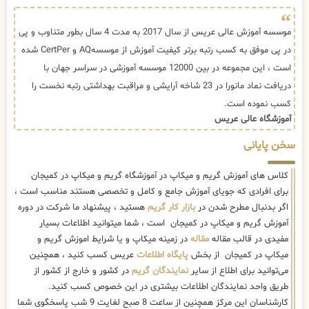
موسسه آموزش عالی عریس از سال 2017 به مدت 4 سال بطور متناوب و پی
در پی موفق به کسب رتبه برتر کیفیت آموزش از موسسهAQ و CertPer شده
است ، این مجموعه در بین 12000 موسسه آموزشی در سراسر جهان با
دریافت نماد مانورا در 23 شاخه آرایشی و مراقبت بهداشتی رتبه نخست را
کسب نموده است.
آموزشگاه عالی عریس
سخن پایانی
کلاس های آموزش گریم و میکاپ در آموزشگاه گریم و میکاپ در کمیجان
برای افرادی که جویای آموزش جامع و کامل و تخصصی هستند مناسب است ،
اگر بدنبال مطرح شدن در
بازار کار گریم
هستید ، پیشنهاد ما شرکت در دوره
آموزش گریم و میکاپ در کمیجان است ، شما میتوانید اطلاعات بسیار
مفیدی در قالب مقاله
مقاله
در زمینه میکاپ و یا شرایط اموزش گریم و
میکاپ در کمیجان از بخش
پایگاه اطلاعات
عریس کسب کنید ، همچنین
می‌توانید برای اطلاع از سایر
نمایندگان گریم
در کشور و خارج از کشور از
طریق واحد نمایندگان اطلاعات بیشتری در این خصوص کسب کنید.
کارشناسان این مرکز همچنین از ساعت 8 صبح لغایت 9 شب پاسخگوی شما