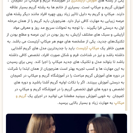
یکی از رشته های
آموزش آرایشگری
در اموزشگاه گریم و میکاپ در کمیجان ،
آموزش گریم و میکاپ است. بسیاری از خانم ها به رشته گریم بسیار علاقه
دارند. میکاپ و گریم به دلیل تاثیر زیاد روی چهره افراد مانند دیگر رشته های
عرصه زیبایی به مهارت کافی نیاز دارد. هنرجویان باید گریم را از همان مرحله
اول به درستی فرا بگیرند . با توجه به تحولات سریع مد روز و معرفی مواد
آرایشی و سبک های مختلف آرایش، به روز بودن در این عرصه و مطلع بودن از
تکنیک‌های جدید، یکی از مشخصه های مهم هر میکاپ آرتیست می باشد. به
همین خاطر یک
میکاپ آرتیست
باید با جدیدترین مدل های گریم آشنایی
داشته باشد و نیز در شناخت فرم و شکل صورت افراد، تخصص کافی داشته
باشد تا بتواند مدل و تکنیک های جدید میکاپ را اجرا کند. پس برای رسیدن
به این مهارت ها و کسب تجربه بهتر است هنرجویان از همان ابتدا با شرکت
در دوره های آموزش گریم مباحث را در آموزشگاه گریم و میکاپ در کمیجان
به درستی آموزش ببینند. اگر با نکات اولیه گریم آشنا باشید و دوره های
تخصص و دوره های فوق تخصص گریم را در اموزشگاه گریم و میکاپ در
کمیجان به خوبی آموزش ببینید مطمئنا می توانید در اجرای یک
گریم و
میکاپ
به مهارت زیاد و بسیار بالایی برسید.