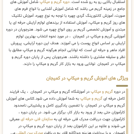
استقبال بالایی رو به رو شده است.
دوره گریم و میکاپ
شامل آموزش های
جامع در زمینه گریم می باشد که شامل آموزش آشنایی با انواع فرم های
صورت، آموزش کانتورینگ گردی چهره با توجه به نوع چهره، آموزش تکنیک
های روز گریم و میکاپ، آموزش استفاده از برندهای لوازم آرایش حرفه ای یا
مبتدی و آموزش تخصصی گریم بر روی انواع چهره می شود. هنرجویان در دوره
آموزشی گریم و میکاپ در کمیجان ، در مورد نحوه انتخاب بهترین لوازم
آرایش بر اساس انواع پوست را می آموزند. هدف این دوره آرایشی، پرورش
افراد ماهر و حرفه ای است که توانایی انجام هرگونه گریم و میکاپ مطابق با
نظر و سلیقه مشتری را داشته باشند. هنرجویان پس از پایان دوره گریم و
میکاپ در کمیجان توانایی ورود به بازار کار گریم و میکاپ را دارند.
ویژگی های آموزش گریم و میکاپ در کمیجان
در دوره
گریم و میکاپ
در آموزشگاه گریم و میکاپ در کمیجان ، یک فرایند
کامل حرفه ای
گریم و میکاپ
به شما آموزش داده می شود.کلاس های آموزش
گریم و میکاپ در کمیجان با تضمین یادگیری کامل و پشتیبانی نامحدود
کارآموزان حتی بعد از ورود به بازار کار، برگزار می شود. در پایان دوره ،
کارآموزان جهت دریافت مدرک فنی حرفه ای به
سازمان فنی حرفه ای
معرفی
می شوند و علاوه بر این کارآموزان بعد از پایان دوره گریم و میکاپ در
کمیجان و با پرداخت هزینه جداگانه قادر به دریافت
مدرک بین المللی
می