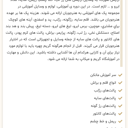
آرایش صورت، به وسایل آرایشی مثل رژ لب، خط چشم، ریمل، سایه، مداد
ابرو و … لازم است. در این دوره ی آموزشی، لوازم و وسایل آموزشی در
مجموعه پک های آموزشی به هنرجویان ارائه می شوند. هزینه پک ها بر عهده
هنرجویان می باشد. قلم سایه، رژگونه، رژلب، پد و اسفنج، آینه های كوچک
براي مشتري، موچین، برس ابرو، تیغ های ابرو، دسته تیغ، پیش بند و هد بند
اصلاح، دستکش نخی، رژ لب، ژگونه، پرایمر، براش، پالت های کرم پودر، پالت
های کانتور و پالت های سایه از جمله وسایل و تجهیزاتی است که در اختیار
هنرجویان قرار می گیرند. قبل از انجام هرگونه گریم چهره باید با لوازم مورد
نیاز برای آن و کارایی هرکدام آن ها آشنایی داشته باشید. این دانش و مهارت
در آموزشگاه گریم و میکاپ به شما ارائه می شود.
سر آموزش مانکن
انواع قلم و براش
پالت‌های رژلب
پالت‌های سایه
پالت‌های رژ گونه
پالت‌های کانتور
ریمل و خط چشم