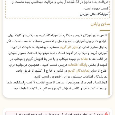
دریافت نماد مانورا در 23 شاخه آرایشی و مراقبت بهداشتی رتبه نخست را
کسب نموده است.
آموزشگاه عالی عریس
سخن پایانی
کلاس های آموزش گریم و میکاپ در آموزشگاه گریم و میکاپ در گتوند برای
افرادی که جویای آموزش جامع و کامل و تخصصی هستند مناسب است ، اگر
بدنبال مطرح شدن در
بازار کار گریم
هستید ، پیشنهاد ما شرکت در دوره
آموزش گریم و میکاپ در گتوند است ، شما میتوانید اطلاعات بسیار مفیدی
در قالب مقاله
مقاله
در زمینه میکاپ و یا شرایط اموزش گریم و میکاپ در
گتوند از بخش
پایگاه اطلاعات
عریس کسب کنید ، همچنین می‌توانید برای
اطلاع از سایر
نمایندگان گریم
در کشور و خارج از کشور از طریق واحد
نمایندگان اطلاعات بیشتری در این خصوص کسب کنید.
کارشناسان این مرکز همچنین از ساعت 8 صبح لغایت 9 شب پاسخگوی شما
در زمینه ثبت نام در کلاس آموزش گریم و میکاپ در گتوند خواهند بود .
توجه : کلاس های حضوری آموزش گریم و میکاپ در گتوند هم اکنون تکمیل