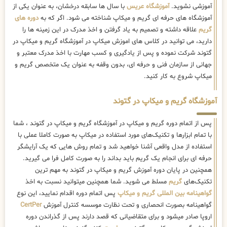
آموزشی نشوید.
آموزشگاه عریس
با سال ها سابقه درخشان، به عنوان یکی از
آموزشگاه های حرفه ای گریم و میکاپ شناخته می شود. اگر که به
دوره های
گریم
علاقه داشته و تصمیم به یاد گرفتن و اخذ مدرک در این زمینه ها را
دارید، می توانید در کلاس های اموزش میکاپ در آموزشگاه گریم و میکاپ در
گتوند شرکت نموده و پس از یادگیری و کسب مهارت با اخذ مدرک معتبر و
جهانی از سازمان فنی و حرفه ای، بدون وقفه به عنوان یک متخصص گریم و
میکاپ شروع به کار کنید.
آموزشگاه گریم و میکاپ در گتوند
پس از اتمام دوره گریم و میکاپ در آموزشگاه گریم و میکاپ در گتوند ، شما
با تمام ابزارها و تکنیک‌های مورد استفاده در میکاپ به صورت کاملا عملی با
استفاده از مدل واقعی آشنا خواهید شد و تمام روش هایی که یک آرایشگر
حرفه ای برای انجام یک گریم باید بداند را به صورت کامل فرا می گیرید.
همچنین در پایان دوره آموزش گریم و میکاپ در گتوند به مهم ترین
تکنیک‌های
گریم
مسلط می شوید. شما همچنین میتوانید نسبت به اخذ
گواهینامه بین المللی گریم و میکاپ
پس اتمام دوره اقدام نمایید، این نوع
گواهینامه بصورت انحصاری و تحت نظارت موسسه کنترل آموزش
CertPer
اروپا صادر میشود و برای متقاضیانی که قصد دارند پس از گذراندن دوره