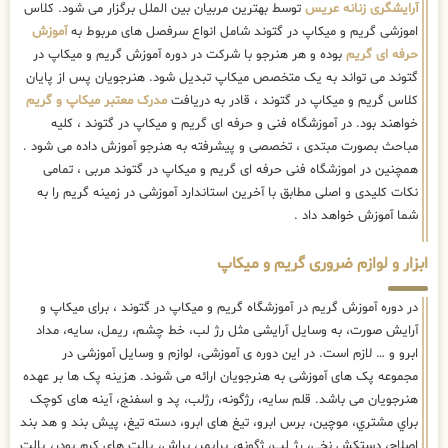
آرایشگری زنانه عریس
توسط بهترین مربیان بین الملل برگزار می شود. کلاس
اموزشی گریم و میکاپ در گتوند شامل انواع سرفصل های مربوط به
آموزش
حرفه ای گریم
بوده و هر هنرجو با شرکت در دوره آموزش گریم و میکاپ در
گتوند می تواند به یک متخصص میکاپ تبدیل شود. هنرجویان پس از پایان
کلاس گریم و میکاپ در گتوند ، قادر به دریافت
مدرک معتبر میکاپ و گریم
خواهند بود. در آموزشگاه فنی و حرفه ای گریم و میکاپ در گتوند ، کلیه
مباحث بصورت مبتدی ، تخصصی و پیشرفته به هنرجو آموزش داده می شود .
همچنین در اموزشگاه فنی حرفه ای گریم و میکاپ در گتوند مربی ، تمامی
نکات کلیدی و اصلی مطابق با آخرین استاندارد آموزشی در زمینه گریم را به
شما آموزش خواهد داد .
ابزار و لوازم ضروری گریم و میکاپ
در دوره آموزش گریم در آموزشگاه گریم و میکاپ در گتوند ، برای میکاپ و
آرایش صورت، به وسایل آرایشی مثل رژ لب، خط چشم، ریمل، سایه، مداد
ابرو و … لازم است. در این دوره ی آموزشی، لوازم و وسایل آموزشی در
مجموعه پک های آموزشی به هنرجویان ارائه می شوند. هزینه پک ها بر عهده
هنرجویان می باشد. قلم سایه، رژگونه، رژلب، پد و اسفنج، آینه های كوچک
براي مشتري، موچین، برس ابرو، تیغ های ابرو، دسته تیغ، پیش بند و هد بند
اصلاح، دستکش نخی، رژ لب، ژگونه، پرایمر، براش، پالت های کرم پودر، پالت