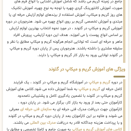
جامع در زمینه گریم می باشد که شامل آموزش آشنایی با انواع فرم های
صورت، آموزش کانتورینگ گردی چهره با توجه به نوع چهره، آموزش تکنیک
های روز گریم و میکاپ، آموزش استفاده از برندهای لوازم آرایش حرفه ای یا
مبتدی و آموزش تخصصی گریم بر روی انواع چهره می شود. هنرجویان در دوره
آموزشی گریم و میکاپ در گتوند ، در مورد نحوه انتخاب بهترین لوازم آرایش
بر اساس انواع پوست را می آموزند. هدف این دوره آرایشی، پرورش افراد
ماهر و حرفه ای است که توانایی انجام هرگونه گریم و میکاپ مطابق با نظر و
سلیقه مشتری را داشته باشند. هنرجویان پس از پایان دوره گریم و میکاپ
در گتوند توانایی ورود به بازار کار گریم و میکاپ را دارند.
ویژگی های آموزش گریم و میکاپ در گتوند
در دوره
گریم و میکاپ
در آموزشگاه گریم و میکاپ در گتوند ، یک فرایند
کامل حرفه ای
گریم و میکاپ
به شما آموزش داده می شود.کلاس های آموزش
گریم و میکاپ در گتوند با تضمین یادگیری کامل و پشتیبانی نامحدود
کارآموزان حتی بعد از ورود به بازار کار، برگزار می شود. در پایان دوره ،
کارآموزان جهت دریافت مدرک فنی حرفه ای به
سازمان فنی حرفه ای
معرفی
می شوند و علاوه بر این کارآموزان بعد از پایان دوره گریم و میکاپ در گتوند
و با پرداخت هزینه جداگانه قادر به دریافت
مدرک بین المللی
می باشند.
کلاس های آموزش گریم و میکاپ
به صورت جامع و کاملا تخصصی و مطابق با