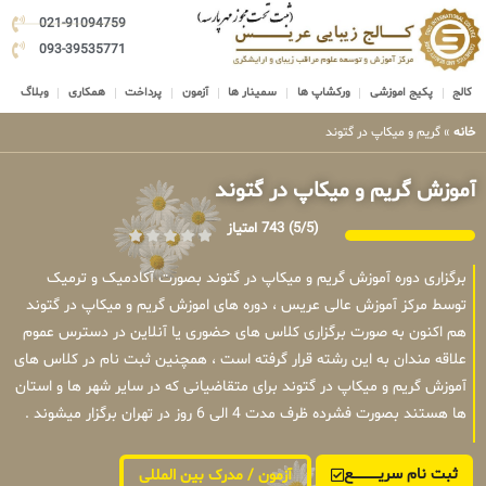
021-91094759
093-39535771
کالج
پکیج اموزشی
ورکشاپ ها
سمینار ها
آزمون
پرداخت
همکاری
وبلاگ
خانه
»
گریم و میکاپ در گتوند
آموزش گریم و میکاپ در گتوند
(5/5)
743 امتیاز
برگزاری دوره آموزش گریم و میکاپ در گتوند بصورت آکادمیک و ترمیک
توسط مرکز آموزش عالی عریس ، دوره های اموزش گریم و میکاپ در گتوند
هم اکنون به صورت برگزاری کلاس های حضوری یا آنلاین در دسترس عموم
علاقه مندان به این رشته قرار گرفته است ، همچنین ثبت نام در کلاس های
آموزش گریم و میکاپ در گتوند برای متقاضیانی که در سایر شهر ها و استان
ها هستند بصورت فشرده ظرف مدت 4 الی 6 روز در تهران برگزار میشوند .
ثبت نام سریــــــــــــع
آزمون / مدرک بین المللی