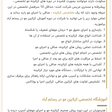
سکونت دارند میتوانند بصورت فشرده در دوره های کراتینه مو تخصصی ،
پیشرفته و مستری عریس شرکت کنند؛ حداقل 10 سرفصل تخصصی در این
حیطه وجود دارد که یک
متخصص کراتینه
، صافی یا احیای مو باید بداند و
تمامی موارد زیر را می توانید با شرکت در دوره آموزش کراتین مو در رستم آباد
بیاموزید.
1. بازسازی و احیای عمیق مو + درمان موهای ضعیف یا شکسته
2. شناخت انواع مواد کراتینه و تخصص در استفاده از آن ها
3. مهارت در آنالیز ساختار انواع مو
4. شناخت تمامی روش های کراتینه، صافی و احیای مو
5. تخصص در انجام انواع روش های تراپی تخصصی
6. تسلط بر مراقبت های لازم برای مو بعد از صافی و احیا
7. آشنایی با همه عارضه های کراتینه، صافی یا احیای مو
8. توانایی کار با ابزارآلات , دستگاه های مورد نیاز کراتینه
9. شناخت مشکلات و آسیب های مو و توانایی ارائه راهکار برای برطرف سازی
10. تشخیص تفاوت های کراتین صافی، کراتین احیا و بوتاکس
آموزشگاه تخصصی کراتین مو در رستم آباد
هنرجویان در این دوره روش صحیح کراتینه مو و احیای موهای آسیب دیده را