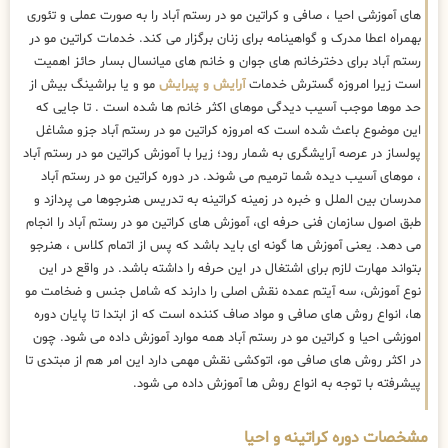
های آموزشی احیا ، صافی و کراتین مو در رستم آباد را به صورت عملی و تئوری
بهمراه اعطا مدرک و گواهینامه برای زنان برگزار می کند. خدمات کراتین مو در
رستم آباد برای دخترخانم های جوان و خانم های میانسال بسار حائز اهمیت
است زیرا امروزه گسترش خدمات
آرایش و پیرایش
مو و یا براشینگ بیش از
حد موها موجب آسیب دیدگی موهای اکثر خانم ها شده است . تا جایی که
این موضوع باعث شده است که امروزه کراتین مو در رستم آباد جزو مشاغل
پولساز در عرصه آرایشگری به شمار رود؛ زیرا با آموزش کراتین مو در رستم آباد
، موهای آسیب دیده شما ترمیم می شوند. در دوره کراتین مو در رستم آباد
مدرسان بین الملل و خبره در زمینه کراتینه به تدریس هنرجوها می پردازد و
طبق اصول سازمان فنی حرفه ای، آموزش های کراتین مو در رستم آباد را انجام
می دهد. یعنی آموزش ها گونه ای باید باشد که پس از اتمام کلاس ، هنرجو
بتواند مهارت لازم برای اشتغال در این حرفه را داشته باشد. در واقع در این
نوع آموزش، سه آیتم عمده نقش اصلی را دارند که شامل جنس و ضخامت مو
ها، انواع روش های صافی و مواد صاف کننده است که از ابتدا تا پایان دوره
اموزشی احیا و کراتین مو در رستم آباد همه موارد آموزش داده می شود. چون
در اکثر روش های صافی مو، اتوکشی نقش مهمی دارد این امر هم از مبتدی تا
پیشرفته با توجه به انواع روش ها آموزش داده می شود.
مشخصات دوره کراتینه و احیا