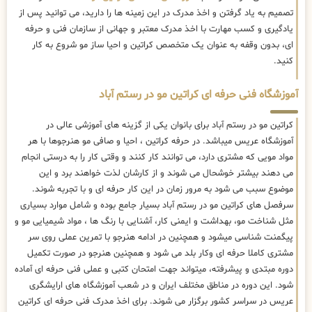
تصمیم به یاد گرفتن و اخذ مدرک در این زمینه ها را دارید، می توانید پس از
یادگیری و کسب مهارت با اخذ مدرک معتبر و جهانی از سازمان فنی و حرفه
ای، بدون وقفه به عنوان یک متخصص کراتین و احیا ساز مو شروع به کار
کنید.
آموزشگاه فنی حرفه ای کراتین مو در رستم آباد
کراتین مو در رستم آباد برای بانوان یکی از گزینه های آموزشی عالی در
آموزشگاه عریس میباشد. در حرفه کراتین ، احیا و صافی مو هنرجوها با هر
مواد مویی که مشتری دارد، می توانند کار کنند و وقتی کار را به درستی انجام
می دهند بیشتر خوشحال می شوند و از کارشان لذت خواهند برد و این
موضوع سبب می شود به مرور زمان در این کار حرفه ای و با تجربه شوند.
سرفصل های کراتین مو در رستم آباد بسیار جامع بوده و شامل موارد بسیاری
مثل شناخت مو، بهداشت و ایمنی کار، آشنایی با رنگ ها ، مواد شیمیایی مو و
پیگمنت شناسی میشود و همچنین در ادامه هنرجو با تمرین عملی روی سر
مشتری کاملا حرفه ای وکار بلد می شود و همچنین هنرجو در صورت تکمیل
دوره مبتدی و پیشرفته، میتواند جهت امتحان کتبی و عملی فنی حرفه ای آماده
شود. این دوره در مناطق مختلف ایران و در شعب آموزشگاه های ارایشگری
عریس در سراسر کشور برگزار می شوند. برای اخذ مدرک فنی حرفه ای کراتین