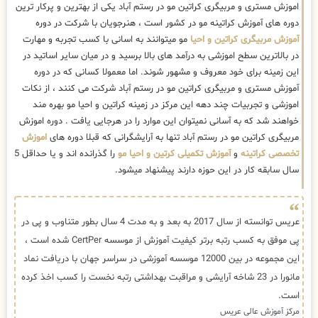
اموزش مستری و مربیگری کراتین مو در رستم آباد یکی از بهترین و پرکار ترین
دوره های آموزش کراتینه مو در کشور است ، هنرجویان با شرکت در دوره
آموزش مربیگری کراتین و احیا
مو میتوانند به اسانی با کسب تجربه و مهارت
در بالاترین سطح اموزشی به درآمد های بالا برسید و در میان سایر اساتید در
این زمینه برای خود معروف و مشهور شوند. اما معمولا کسانی که در دوره
آموزش مستری و مربیگری کراتین مو در رستم آباد شرکت می کنند ، از نکات
اموزشی و تجربیات چند دهه این مرکز در زمینه کراتین و احیا مو بهره مند
خواهند شد که به آسانی نمیتوان این موارد را در هرجایی یافت . دوره اموزش
مربیگری کراتین مو در رستم آباد تنها به آرایشگرانی که قبلا دوره های
اموزش
تخصصی کراتینه
و
آموزش تکمیلی کرتین و احیا مو
را گذرانده اند و یا حداقل 5
سال سابقه کار در این حوزه دارند پیشنهاد میشود.
عریس توانسته از سال 2017 به بعد و به مدت 4 سال بطور متناوب و پی در
پی موفق به کسب رتبه برتر کیفیت آموزش از موسسه CertPer شده است ،
این مجموعه در بین 12000 موسسه آموزشی در سراسر جهان با دریافت نماد
مانورا در 23 شاخه آرایشی و مراقبت بهداشتی رتبه نخست را کسب اخذ کرده
است.
مرکز آموزش عالی عریس