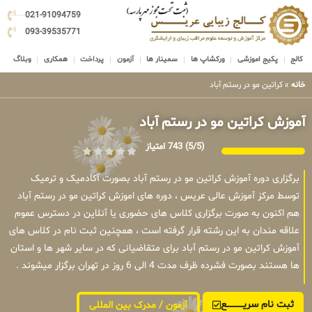
021-91094759
093-39535771
کالج
پکیج اموزشی
ورکشاپ ها
سمینار ها
آزمون
پرداخت
همکاری
وبلاگ
خانه
»
کراتین مو در رستم آباد
آموزش کراتین مو در رستم آباد
(5/5)
743 امتیاز
برگزاری دوره آموزش کراتین مو در رستم آباد بصورت آکادمیک و ترمیک
توسط مرکز آموزش عالی عریس ، دوره های اموزش کراتین مو در رستم آباد
هم اکنون به صورت برگزاری کلاس های حضوری یا آنلاین در دسترس عموم
علاقه مندان به این رشته قرار گرفته است ، همچنین ثبت نام در کلاس های
آموزش کراتین مو در رستم آباد برای متقاضیانی که در سایر شهر ها و استان
ها هستند بصورت فشرده ظرف مدت 4 الی 6 روز در تهران برگزار میشوند .
ثبت نام سریــــــــــــع
آزمون / مدرک بین المللی