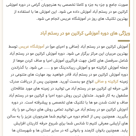
صورت جامع و جزء به جزء و کاملا تخصصی به هنرجویان گرامی در دوره اموزشی
کراتین مو در رستم آباد آموزش داده می شود. این اموزش ها با استفاده از
بهترین تکنیک های روز در آموزشگاه عریس انجام می شود.
ویژگی های دوره آموزشی کراتین مو در رستم آباد
آموزش کراتین مو در رستم آباد (صافی و احیای مو) در
آموزشگاه عریس
توسط
بهترین مربیان این مرکز برگزار می شود. دوره آموزش کراتین مو در رستم آباد
شامل سرفصل های کامل جهت فراگیری آموزش احیا و صاف کردن موها از
جمله آموزش کراتینه مو و آموزش ریباندینگ مو و ..... می شود. با گذراندن
دوره آموزش کراتین مو در رستم آباد قادر خواهید بود مهارت های متنوعی در
زمینه
کراتینه و صافی
انواع مو بدست آورید. همچنین پس از دریافت مدرک
فنی حرفه ای کراتین مو در رستم آباد می توانید در زمینه های مورد علاقه‌تان
مشغول به کار شوید. متداول ترین روش دوره احیا و کراتین مو در رستم آباد
صاف و لخت شدن مو ها با تکنیک های تخصصی و پیشرفته است. در دوره
آ»وزش کراتین مو در رستم آباد می توانید تمامی روش های درمانی مو را یاد
بگیرید. همچنین پس از اتمام دوره می توانیم شما هنرجویان عزیز را به سالن
های آرایشی معرفی کنیم تا شانس شما برای شروع حرفه کاریتان افزایش
یابد. همچنین بانوان کارمند و بانوانی که در سایر استان ها و شهرستان ها