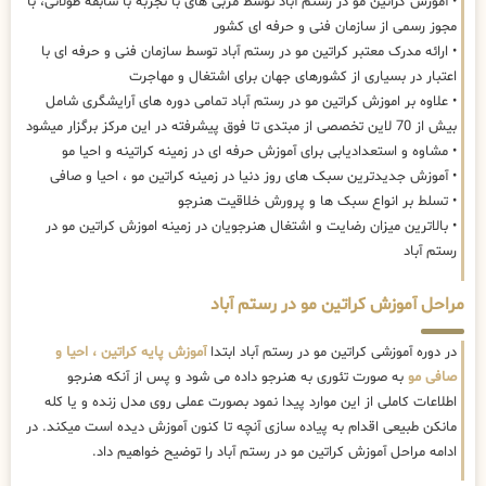
• آموزش کراتین مو در رستم آباد توسط مربی های با تجربه با سابقه طولانی، با
مجوز رسمی از سازمان فنی و حرفه ای کشور
• ارائه مدرک معتبر کراتین مو در رستم آباد توسط سازمان فنی و حرفه ای با
اعتبار در بسیاری از کشورهای جهان برای اشتغال و مهاجرت
• علاوه بر اموزش کراتین مو در رستم آباد تمامی دوره های آرایشگری شامل
بیش از 70 لاین تخصصی از مبتدی تا فوق پیشرفته در این مرکز برگزار میشود
• مشاوه و استعدادیابی برای آموزش حرفه ای در زمینه کراتینه و احیا مو
• آموزش جدیدترین سبک های روز دنیا در زمینه کراتین مو ، احیا و صافی
• تسلط بر انواع سبک ها و پرورش خلاقیت هنرجو
• بالاترین میزان رضایت و اشتغال هنرجویان در زمینه اموزش کراتین مو در
رستم آباد
مراحل آموزش کراتین مو در رستم آباد
در دوره آموزشی کراتین مو در رستم آباد ابتدا
آموزش پایه کراتین ، احیا و
صافی مو
به صورت تئوری به هنرجو داده می شود و پس از آنکه هنرجو
اطلاعات کاملی از این موارد پیدا نمود بصورت عملی روی مدل زنده و یا کله
مانکن طبیعی اقدام به پیاده سازی آنچه تا کنون آموزش دیده است میکند. در
ادامه مراحل آموزش کراتین مو در رستم آباد را توضیح خواهیم داد.