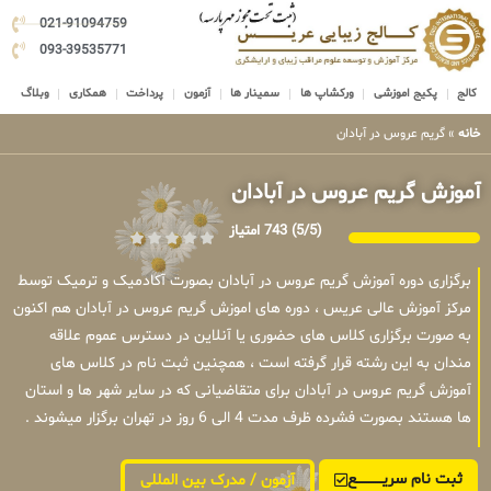
021-91094759
093-39535771
کالج
پکیج اموزشی
ورکشاپ ها
سمینار ها
آزمون
پرداخت
همکاری
وبلاگ
خانه
»
گریم عروس در آبادان
آموزش گریم عروس در آبادان
(5/5)
743 امتیاز
برگزاری دوره آموزش گریم عروس در آبادان بصورت آکادمیک و ترمیک توسط
مرکز آموزش عالی عریس ، دوره های اموزش گریم عروس در آبادان هم اکنون
به صورت برگزاری کلاس های حضوری یا آنلاین در دسترس عموم علاقه
مندان به این رشته قرار گرفته است ، همچنین ثبت نام در کلاس های
آموزش گریم عروس در آبادان برای متقاضیانی که در سایر شهر ها و استان
ها هستند بصورت فشرده ظرف مدت 4 الی 6 روز در تهران برگزار میشوند .
ثبت نام سریــــــــــــع
آزمون / مدرک بین المللی