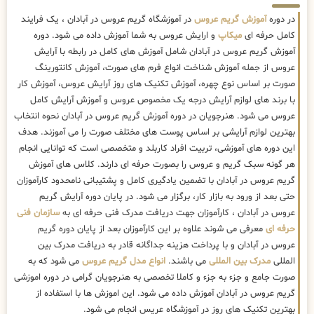
در دوره
آموزش گریم عروس
در آموزشگاه گریم عروس در آبادان ، یک فرایند
کامل حرفه ای
میکاپ
و ارایش عروس به شما آموزش داده می شود. دوره
آموزش گریم عروس در آبادان شامل آموزش های کامل در رابطه با آرایش
عروس از جمله آموزش شناخت انواع فرم های صورت، آموزش کانتورینگ
صورت بر اساس نوع چهره، آموزش تکنیک های روز آرایش عروس، آموزش کار
با برند های لوازم آرایش درجه یک مخصوص عروس و آموزش آرایش کامل
عروس می شود. هنرجویان در دوره آموزش گریم عروس در آبادان نحوه انتخاب
بهترین لوازم آرایشی بر اساس پوست های مختلف صورت را می آموزند. هدف
این دوره های آموزشی، تربیت افراد کاربلد و متخصصی است که توانایی انجام
هر گونه سبک گریم و عروس را بصورت حرفه ای دارند. کلاس های آموزش
گریم عروس در آبادان با تضمین یادگیری کامل و پشتیبانی نامحدود کارآموزان
حتی بعد از ورود به بازار کار، برگزار می شود. در پایان دوره آرایش گریم
عروس در آبادان ، کارآموزان جهت دریافت مدرک فنی حرفه ای به
سازمان فنی
حرفه ای
معرفی می شوند علاوه بر این کارآموزان بعد از پایان دوره گریم
عروس در آبادان و با پرداخت هزینه جداگانه قادر به دریافت مدرک بین
المللی
مدرک بین المللی
می باشند.
انواع مدل گریم عروس
می شود که به
صورت جامع و جزء به جزء و کاملا تخصصی به هنرجویان گرامی در دوره اموزشی
گریم عروس در آبادان آموزش داده می شود. این اموزش ها با استفاده از
بهترین تکنیک های روز در آموزشگاه عریس انجام می شود.