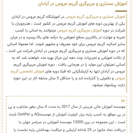
آموزش مستری و مربیگری گریم عروس در آبادان
اموزش مستری و مربیگری گریم عروس
در آموزشگاه گریم عروس در آبادان
یکی از بهترین دوره های آموزش گریم عروس در کشور است ، هنرجویان با
شرکت در دوره
آموزش مربیگری گریم عروس
میتوانند به اسانی با کسب
تجربه و مهارت در بالاترین سطح اموزشی به درآمد های بالا برسید و در میان
سایر اساتید گریم عروس برای خود معروف و مشهور شوند. اما معمولا کسانی
که در دوره آموزش مستری و مربیگری گریم عروس در آبادان شرکت می کنند ،
از نکات اموزشی و تجربیات چند دهه این مرکز بهره مند خواهند شد که به
آسانی نمیتوان این موارد را در هرجایی یافت . دوره اموزش مربیگری گریم
عروس در آبادان تنها به آرایشگرانی که قبلا دوره های
اموزش تخصصی گریم
عروس
و تکمیلی را گذرانده اند و یا حداقل 5 سال سابقه کار در این حوزه
دارند پیشنهاد میشود.
موسسه آموزش عالی عریس از سال 2017 به مدت 4 سال بطور متناوب و پی
در پی موفق به کسب رتبه برتر کیفیت آموزش از موسسهAQ و CertPer شده
است ، این مجموعه در بین 12000 موسسه آموزشی در سراسر جهان با
دریافت نماد مانورا در 23 شاخه آرایشی و مراقبت بهداشتی رتبه نخست را