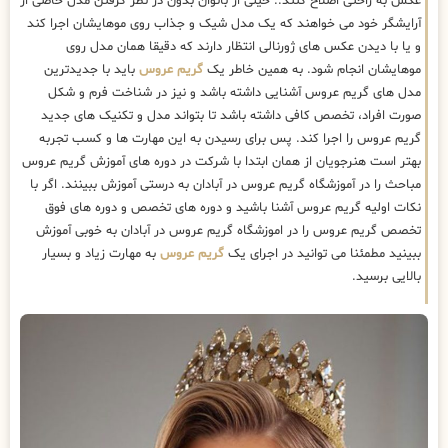
عکس به راحتی اصلاح کنند.. خیلی از بانوان بدون در نظر گرفتن مدل خاصی از
آرایشگر خود می خواهند که یک مدل شیک و جذاب روی موهایشان اجرا کند
و یا با دیدن عکس های ژورنالی انتظار دارند که دقیقا همان مدل روی
موهایشان انجام شود. به همین خاطر یک
گریم عروس
باید با جدیدترین
مدل های گریم عروس آشنایی داشته باشد و نیز در شناخت فرم و شکل
صورت افراد، تخصص کافی داشته باشد تا بتواند مدل و تکنیک های جدید
گریم عروس را اجرا کند. پس برای رسیدن به این مهارت ها و کسب تجربه
بهتر است هنرجویان از همان ابتدا با شرکت در دوره های آموزش گریم عروس
مباحث را در آموزشگاه گریم عروس در آبادان به درستی آموزش ببینند. اگر با
نکات اولیه گریم عروس آشنا باشید و دوره های تخصص و دوره های فوق
تخصص گریم عروس را در اموزشگاه گریم عروس در آبادان به خوبی آموزش
ببینید مطمئنا می توانید در اجرای یک
گریم عروس
به مهارت زیاد و بسیار
بالایی برسید.