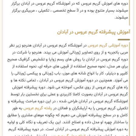
دوره های اموزش گریم عروس که در آموزشگاه گریم عروس در آبادان برگزار
میشوند بسیار متنوع بوده و در 3 سطح تخصصی ، تکمیلی ، مربیگری برگزار
میشوند.
آموزش پیشرفته گریم عروس در آبادان
دوره آموزشی گریم عروس
در آموزشگاه گریم عروس در آبادان هنرجو زیر نظر
مربی باتجربه و از روی تصاویر ژورنالی آموزش می بیند. هنرجو با شرکت در
دوره گریم عروس در آبادان با روش های رسم زوایا و تشخیص گرافیک صحیح
برای هر مدل، نحوه صحیح استفاده از قیچی های حرفه ای، نحوه استفاده از
کلیپر و دیتیلر، کار با انواع شانه های موزر، باب ژورنالی و پیکسی ژورنالی را
می آموزد. همچنین در دوره آموزش گریم عروس در آبادان ، تمامی نکته ها و
راه های گریم عروس از روی عکس، آموخته می شود. دوره پیشرفته اموزش
گریم عروس در آبادان بصورت کاملا کاربردی و عملی برای نخستین بار توسط
اموزشگاه گریم عروس در آبادان طراحی شده ، در این دوره مباحث پیشرفته و
تکمیلی گریم عروس را به آرایشگران و فعالان در
رشته گریم عروس
به طور
کامل و در سطح پیشرفته آموزش می دهیم که چگونه موهای مشتری را مطابق
با ساختار چهره او مدل داده و اصلاح کنند. این یک تعریف و نگاه کلی و اولیه
به دوره اموزش پیشرفته گریم عروس در آبادان است. در دوره پیشرفته گریم