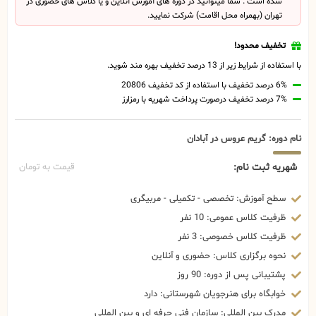
شده است . شما میتوانید در دوره های آموزش آنلاین و یا کلاس های حضوری در
تهران (بهمراه محل اقامت) شرکت نمایید.
تخفیف محدود!
با استفاده از شرایط زیر از 13 درصد تخفیف بهره مند شوید.
6% درصد تخفیف با استفاده از کد تخفیف 20806
7% درصد تخفیف درصورت پرداخت شهریه با رمزارز
نام دوره: گریم عروس در آبادان
شهریه ثبت نام:
قیمت به تومان
سطح آموزش: تخصصی - تکمیلی - مربیگری
ظرفیت کلاس عمومی: 10 نفر
ظرفیت کلاس خصوصی: 3 نفر
نحوه برگزاری کلاس: حضوری و آنلاین
پشتیبانی پس از دوره: 90 روز
خوابگاه برای هنرجویان شهرستانی: دارد
مدرک بین المللی: سازمان فنی حرفه ای و بین المللی