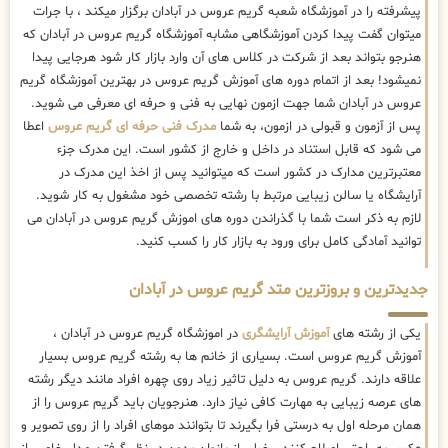
پیشرفته را در آموزشگاه شعبه گریم عروس در آبادان برگزار میکند ، با جرات
میتوان گفت پیدا کردن آموزشگاهی مشابه آموزشگاه گریم عروس در آبادان که
هنرجو بتواند بعد از شرکت در کلاس های آن وارد بازار کار شود هرجایی پیدا
نمیشود! بعد از اتمام دوره های آموزش گریم عروس در بهترین آموزشگاه گریم
عروس در آبادان شما جهت ازمون نهایی به فنی و حرفه ای معرفی می شوید.
پس از آزمون و قبولی در ازمون، به شما
مدرک فنی حرفه ای گریم عروس
اعطا
می شود که قابل استناد در داخل و خارج از کشور است. این مدرک جزء
معتبرترین مدارک در کشور است که میتوانید پس از اخذ این مدرک در
آرایشگاه یا سالن زیبایی مرتبط با رشته تخصصی خود مشغول به کار شوید.
لازم به ذکر است شما با گذراندن دوره های اموزش گریم عروس در آبادان می
توانید آمادگی کامل برای ورود به بازار کار را کسب کنید.
جدیدترین و بروزترین متد گریم عروس در آبادان
یکی از رشته های
آموزش آرایشگری
در اموزشگاه گریم عروس در آبادان ،
آموزش گریم عروس است. بسیاری از خانم ها به رشته گریم عروس بسیار
علاقه دارند. گریم عروس به دلیل تاثیر زیاد روی چهره افراد مانند دیگر رشته
های عرصه زیبایی به مهارت کافی نیاز دارد. هنرجویان باید گریم عروس را از
همان مرحله اول به درستی فرا بگیرند تا بتوانند موهای افراد را از روی تصویر و