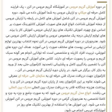
در دوره
آموزش گریم عروس
در آموزشگاه گریم عروس در آتن ، یک فرایند
کامل حرفه ای
میکاپ
و ارایش عروس به شما آموزش داده می شود. دوره
آموزش گریم عروس در آتن شامل آموزش های کامل در رابطه با آرایش عروس
از جمله آموزش شناخت انواع فرم های صورت، آموزش کانتورینگ صورت بر
اساس نوع چهره، آموزش تکنیک های روز آرایش عروس، آموزش کار با برند
های لوازم آرایش درجه یک مخصوص عروس و آموزش آرایش کامل عروس می
شود. هنرجویان در دوره آموزش گریم عروس در آتن نحوه انتخاب بهترین لوازم
آرایشی بر اساس پوست های مختلف صورت را می آموزند. هدف این دوره های
آموزشی، تربیت افراد کاربلد و متخصصی است که توانایی انجام هر گونه سبک
گریم و عروس را بصورت حرفه ای دارند. کلاس های آموزش گریم عروس در
آتن با تضمین یادگیری کامل و پشتیبانی نامحدود کارآموزان حتی بعد از ورود
به بازار کار، برگزار می شود. در پایان دوره آرایش گریم عروس در آتن ،
کارآموزان جهت دریافت مدرک فنی حرفه ای به
سازمان فنی حرفه ای
معرفی
می شوند علاوه بر این کارآموزان بعد از پایان دوره گریم عروس در آتن و با
پرداخت هزینه جداگانه قادر به دریافت مدرک بین المللی
مدرک بین المللی
می باشند.
انواع مدل گریم عروس
می شود که به صورت جامع و جزء به جزء و
کاملا تخصصی به هنرجویان گرامی در دوره اموزشی گریم عروس در آتن آموزش
داده می شود. این اموزش ها با استفاده از بهترین تکنیک های روز در
آموزشگاه عریس انجام می شود.