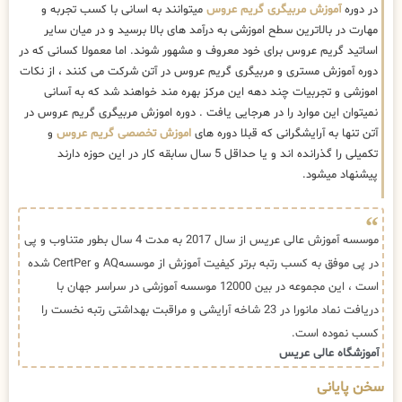
در دوره
آموزش مربیگری گریم عروس
میتوانند به اسانی با کسب تجربه و
مهارت در بالاترین سطح اموزشی به درآمد های بالا برسید و در میان سایر
اساتید گریم عروس برای خود معروف و مشهور شوند. اما معمولا کسانی که در
دوره آموزش مستری و مربیگری گریم عروس در آتن شرکت می کنند ، از نکات
اموزشی و تجربیات چند دهه این مرکز بهره مند خواهند شد که به آسانی
نمیتوان این موارد را در هرجایی یافت . دوره اموزش مربیگری گریم عروس در
آتن تنها به آرایشگرانی که قبلا دوره های
اموزش تخصصی گریم عروس
و
تکمیلی را گذرانده اند و یا حداقل 5 سال سابقه کار در این حوزه دارند
پیشنهاد میشود.
موسسه آموزش عالی عریس از سال 2017 به مدت 4 سال بطور متناوب و پی
در پی موفق به کسب رتبه برتر کیفیت آموزش از موسسهAQ و CertPer شده
است ، این مجموعه در بین 12000 موسسه آموزشی در سراسر جهان با
دریافت نماد مانورا در 23 شاخه آرایشی و مراقبت بهداشتی رتبه نخست را
کسب نموده است.
آموزشگاه عالی عریس
سخن پایانی