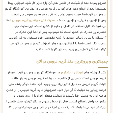
هنرجو بتواند بعد از شرکت در کلاس های آن وارد بازار کار شود هرجایی پیدا
نمیشود! بعد از اتمام دوره های آموزش گریم عروس در بهترین آموزشگاه گریم
عروس در آتن شما جهت ازمون نهایی به فنی و حرفه ای معرفی می شوید.
پس از آزمون و قبولی در ازمون، به شما
مدرک فنی حرفه ای گریم عروس
اعطا
می شود که قابل استناد در داخل و خارج از کشور است. این مدرک جزء
معتبرترین مدارک در کشور است که میتوانید پس از اخذ این مدرک در
آرایشگاه یا سالن زیبایی مرتبط با رشته تخصصی خود مشغول به کار شوید.
لازم به ذکر است شما با گذراندن دوره های اموزش گریم عروس در آتن می
توانید آمادگی کامل برای ورود به بازار کار را کسب کنید.
جدیدترین و بروزترین متد گریم عروس در آتن
یکی از رشته های
آموزش آرایشگری
در اموزشگاه گریم عروس در آتن ، آموزش
گریم عروس است. بسیاری از خانم ها به رشته گریم عروس بسیار علاقه
دارند. گریم عروس به دلیل تاثیر زیاد روی چهره افراد مانند دیگر رشته های
عرصه زیبایی به مهارت کافی نیاز دارد. هنرجویان باید گریم عروس را از همان
مرحله اول به درستی فرا بگیرند تا بتوانند موهای افراد را از روی تصویر و
عکس به راحتی اصلاح کنند.. خیلی از بانوان بدون در نظر گرفتن مدل خاصی از
آرایشگر خود می خواهند که یک مدل شیک و جذاب روی موهایشان اجرا کند