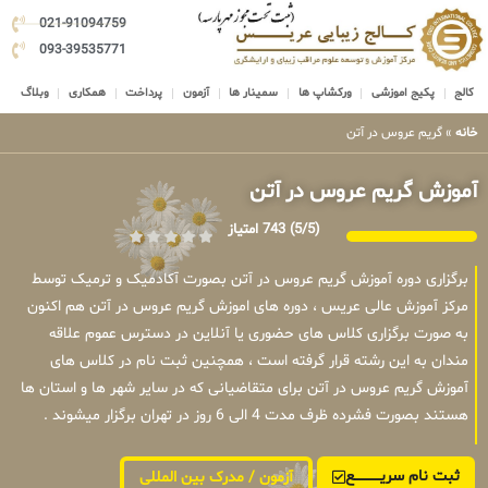
021-91094759
093-39535771
کالج
پکیج اموزشی
ورکشاپ ها
سمینار ها
آزمون
پرداخت
همکاری
وبلاگ
خانه
»
گریم عروس در آتن
آموزش گریم عروس در آتن
(5/5)
743 امتیاز
برگزاری دوره آموزش گریم عروس در آتن بصورت آکادمیک و ترمیک توسط
مرکز آموزش عالی عریس ، دوره های اموزش گریم عروس در آتن هم اکنون
به صورت برگزاری کلاس های حضوری یا آنلاین در دسترس عموم علاقه
مندان به این رشته قرار گرفته است ، همچنین ثبت نام در کلاس های
آموزش گریم عروس در آتن برای متقاضیانی که در سایر شهر ها و استان ها
هستند بصورت فشرده ظرف مدت 4 الی 6 روز در تهران برگزار میشوند .
ثبت نام سریــــــــــــع
آزمون / مدرک بین المللی