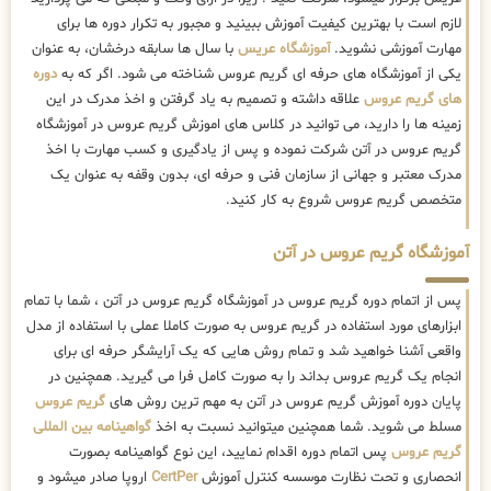
لازم است با بهترین کیفیت آموزش ببینید و مجبور به تکرار دوره ها برای
مهارت آموزشی نشوید.
آموزشگاه عریس
با سال ها سابقه درخشان، به عنوان
یکی از آموزشگاه های حرفه ای گریم عروس شناخته می شود. اگر که به
دوره
های گریم عروس
علاقه داشته و تصمیم به یاد گرفتن و اخذ مدرک در این
زمینه ها را دارید، می توانید در کلاس های اموزش گریم عروس در آموزشگاه
گریم عروس در آتن شرکت نموده و پس از یادگیری و کسب مهارت با اخذ
مدرک معتبر و جهانی از سازمان فنی و حرفه ای، بدون وقفه به عنوان یک
متخصص گریم عروس شروع به کار کنید.
آموزشگاه گریم عروس در آتن
پس از اتمام دوره گریم عروس در آموزشگاه گریم عروس در آتن ، شما با تمام
ابزارهای مورد استفاده در گریم عروس به صورت کاملا عملی با استفاده از مدل
واقعی آشنا خواهید شد و تمام روش هایی که یک آرایشگر حرفه ای برای
انجام یک گریم عروس بداند را به صورت کامل فرا می گیرید. همچنین در
پایان دوره آموزش گریم عروس در آتن به مهم ترین روش های
گریم عروس
مسلط می شوید. شما همچنین میتوانید نسبت به اخذ
گواهینامه بین المللی
گریم عروس
پس اتمام دوره اقدام نمایید، این نوع گواهینامه بصورت
انحصاری و تحت نظارت موسسه کنترل آموزش
CertPer
اروپا صادر میشود و