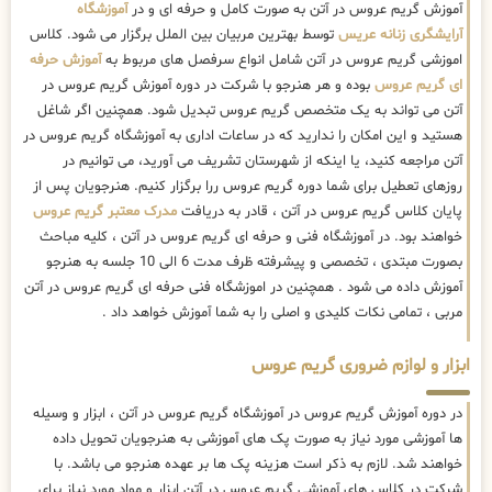
آموزش گریم عروس در آتن به صورت کامل و حرفه ای و در
آموزشگاه
آرایشگری زنانه عریس
توسط بهترین مربیان بین الملل برگزار می شود. کلاس
اموزشی گریم عروس در آتن شامل انواع سرفصل های مربوط به
آموزش حرفه
ای گریم عروس
بوده و هر هنرجو با شرکت در دوره آموزش گریم عروس در
آتن می تواند به یک متخصص گریم عروس تبدیل شود. همچنین اگر شاغل
هستید و این امکان را ندارید که در ساعات اداری به آموزشگاه گریم عروس در
آتن مراجعه کنید، یا اینکه از شهرستان تشریف می آورید، می توانیم در
روزهای تعطیل برای شما دوره گریم عروس ررا برگزار کنیم. هنرجویان پس از
پایان کلاس گریم عروس در آتن ، قادر به دریافت
مدرک معتبر گریم عروس
خواهند بود. در آموزشگاه فنی و حرفه ای گریم عروس در آتن ، کلیه مباحث
بصورت مبتدی ، تخصصی و پیشرفته ظرف مدت 6 الی 10 جلسه به هنرجو
آموزش داده می شود . همچنین در اموزشگاه فنی حرفه ای گریم عروس در آتن
مربی ، تمامی نکات کلیدی و اصلی را به شما آموزش خواهد داد .
ابزار و لوازم ضروری گریم عروس
در دوره آموزش گریم عروس در آموزشگاه گریم عروس در آتن ، ابزار و وسیله
ها آموزشی مورد نیاز به صورت پک های آموزشی به هنرجویان تحویل داده
خواهند شد. لازم به ذکر است هزینه پک ها بر عهده هنرجو می باشد. با
شرکت در کلاس های آموزشی گریم عروس در آتن ابزار و مواد مورد نیاز برای