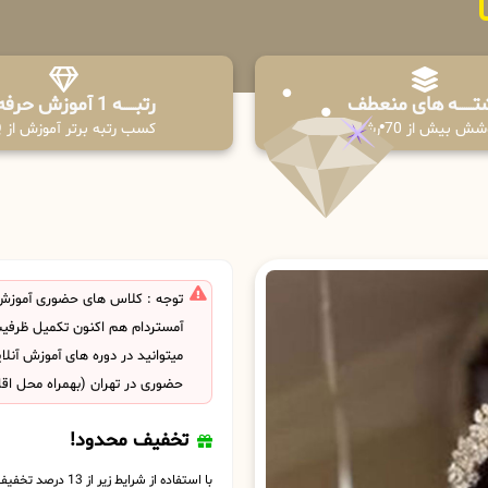
تـــــــه های منعطف
رتبــــــه 1 آموزش حرفه ای
ش بیش از 70 رشته
کسب رتبه برتر آموزش از PPQ
توجه : کلاس های حضوری آموزش
آمستردام هم اکنون تکمیل ظرف
میتوانید در دوره های آموزش آنل
حضوری در تهران (بهمراه محل اق
تخفیف محدود!
با استفاده از شرایط زیر از 13 درصد تخفیف بهره مند شوید.