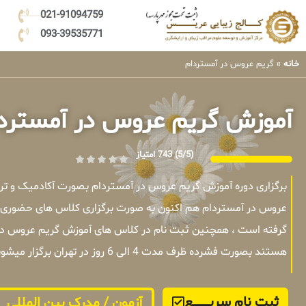
021-91094759
093-39535771
خانه
»
گریم عروس در آمستردام
آموزش گریم عروس در آمسترد
(5/5)
743 امتیاز
برگزاری دوره آموزش گریم عروس در آمستردام بصورت آکادمیک و ت
عروس در آمستردام هم اکنون به صورت برگزاری کلاس های حضوری یا 
گرفته است ، همچنین ثبت نام در کلاس های آموزش گریم عروس در آ
هستند بصورت فشرده ظرف مدت 4 الی 6 روز در تهران برگزار میشوند .
ثبت نام سریــــــــــــع
آزمون / مدرک بین المللی