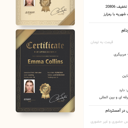
دام
قیمت به تومان
مربیگری
این
 دارد
ه ای و بین المللی
 در آمستردام
س حضوری و غیر حضوری