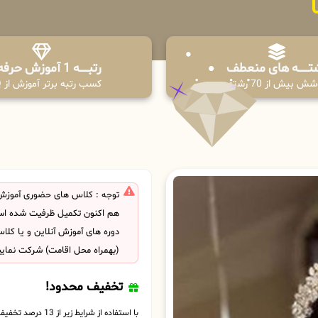
تـــــــه های منعطف
رتبــــــه 1 آموزش حرفه ای
ش بیش از 70 رشته
کسب رتبه برتر آموزش از PPQ
توجه : کلاس های حضوری آموزش
هم اکنون تکمیل ظرفیت شده است
دوره های آموزش آنلاین و یا کل
(بهمراه محل اقامت) شرکت نمایی
تخفیف محدود!
با استفاده از شرایط زیر از 13 درصد تخفیف بهره مند شوید.