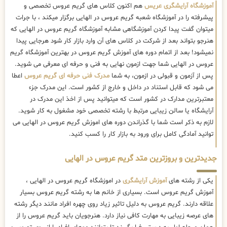
آموزشگاه آرایشگری عریس
هم اکنون کلاس های گریم عروس تخصصی و
پیشرفته را در آموزشگاه شعبه گریم عروس در الهایی برگزار میکند ، با جرات
میتوان گفت پیدا کردن آموزشگاهی مشابه آموزشگاه گریم عروس در الهایی که
هنرجو بتواند بعد از شرکت در کلاس های آن وارد بازار کار شود هرجایی پیدا
نمیشود! بعد از اتمام دوره های آموزش گریم عروس در بهترین آموزشگاه گریم
عروس در الهایی شما جهت ازمون نهایی به فنی و حرفه ای معرفی می شوید.
پس از آزمون و قبولی در ازمون، به شما
مدرک فنی حرفه ای گریم عروس
اعطا
می شود که قابل استناد در داخل و خارج از کشور است. این مدرک جزء
معتبرترین مدارک در کشور است که میتوانید پس از اخذ این مدرک در
آرایشگاه یا سالن زیبایی مرتبط با رشته تخصصی خود مشغول به کار شوید.
لازم به ذکر است شما با گذراندن دوره های اموزش گریم عروس در الهایی می
توانید آمادگی کامل برای ورود به بازار کار را کسب کنید.
جدیدترین و بروزترین متد گریم عروس در الهایی
یکی از رشته های
آموزش آرایشگری
در اموزشگاه گریم عروس در الهایی ،
آموزش گریم عروس است. بسیاری از خانم ها به رشته گریم عروس بسیار
علاقه دارند. گریم عروس به دلیل تاثیر زیاد روی چهره افراد مانند دیگر رشته
های عرصه زیبایی به مهارت کافی نیاز دارد. هنرجویان باید گریم عروس را از