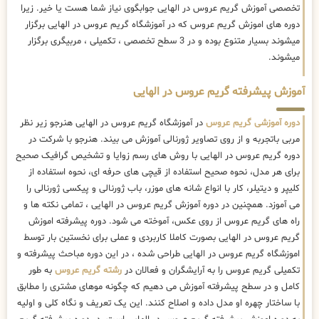
تخصصی آموزش گریم عروس در الهایی جوابگوی نیاز شما هست یا خیر. زیرا
دوره های اموزش گریم عروس که در آموزشگاه گریم عروس در الهایی برگزار
میشوند بسیار متنوع بوده و در 3 سطح تخصصی ، تکمیلی ، مربیگری برگزار
میشوند.
آموزش پیشرفته گریم عروس در الهایی
دوره آموزشی گریم عروس
در آموزشگاه گریم عروس در الهایی هنرجو زیر نظر
مربی باتجربه و از روی تصاویر ژورنالی آموزش می بیند. هنرجو با شرکت در
دوره گریم عروس در الهایی با روش های رسم زوایا و تشخیص گرافیک صحیح
برای هر مدل، نحوه صحیح استفاده از قیچی های حرفه ای، نحوه استفاده از
کلیپر و دیتیلر، کار با انواع شانه های موزر، باب ژورنالی و پیکسی ژورنالی را
می آموزد. همچنین در دوره آموزش گریم عروس در الهایی ، تمامی نکته ها و
راه های گریم عروس از روی عکس، آموخته می شود. دوره پیشرفته اموزش
گریم عروس در الهایی بصورت کاملا کاربردی و عملی برای نخستین بار توسط
اموزشگاه گریم عروس در الهایی طراحی شده ، در این دوره مباحث پیشرفته و
تکمیلی گریم عروس را به آرایشگران و فعالان در
رشته گریم عروس
به طور
کامل و در سطح پیشرفته آموزش می دهیم که چگونه موهای مشتری را مطابق
با ساختار چهره او مدل داده و اصلاح کنند. این یک تعریف و نگاه کلی و اولیه