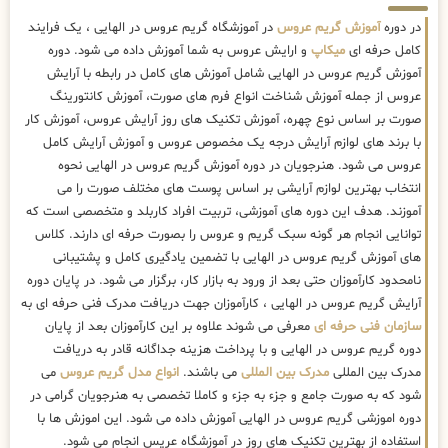
در دوره
آموزش گریم عروس
در آموزشگاه گریم عروس در الهایی ، یک فرایند
کامل حرفه ای
میکاپ
و ارایش عروس به شما آموزش داده می شود. دوره
آموزش گریم عروس در الهایی شامل آموزش های کامل در رابطه با آرایش
عروس از جمله آموزش شناخت انواع فرم های صورت، آموزش کانتورینگ
صورت بر اساس نوع چهره، آموزش تکنیک های روز آرایش عروس، آموزش کار
با برند های لوازم آرایش درجه یک مخصوص عروس و آموزش آرایش کامل
عروس می شود. هنرجویان در دوره آموزش گریم عروس در الهایی نحوه
انتخاب بهترین لوازم آرایشی بر اساس پوست های مختلف صورت را می
آموزند. هدف این دوره های آموزشی، تربیت افراد کاربلد و متخصصی است که
توانایی انجام هر گونه سبک گریم و عروس را بصورت حرفه ای دارند. کلاس
های آموزش گریم عروس در الهایی با تضمین یادگیری کامل و پشتیبانی
نامحدود کارآموزان حتی بعد از ورود به بازار کار، برگزار می شود. در پایان دوره
آرایش گریم عروس در الهایی ، کارآموزان جهت دریافت مدرک فنی حرفه ای به
سازمان فنی حرفه ای
معرفی می شوند علاوه بر این کارآموزان بعد از پایان
دوره گریم عروس در الهایی و با پرداخت هزینه جداگانه قادر به دریافت
مدرک بین المللی
مدرک بین المللی
می باشند.
انواع مدل گریم عروس
می
شود که به صورت جامع و جزء به جزء و کاملا تخصصی به هنرجویان گرامی در
دوره اموزشی گریم عروس در الهایی آموزش داده می شود. این اموزش ها با
استفاده از بهترین تکنیک های روز در آموزشگاه عریس انجام می شود.