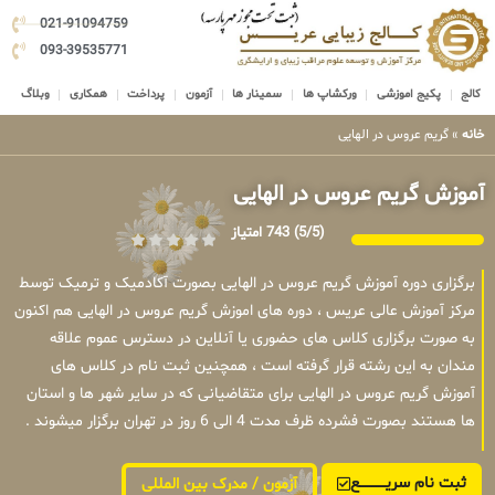
021-91094759
093-39535771
کالج
پکیج اموزشی
ورکشاپ ها
سمینار ها
آزمون
پرداخت
همکاری
وبلاگ
خانه
»
گریم عروس در الهایی
آموزش گریم عروس در الهایی
(5/5)
743 امتیاز
برگزاری دوره آموزش گریم عروس در الهایی بصورت آکادمیک و ترمیک توسط
مرکز آموزش عالی عریس ، دوره های اموزش گریم عروس در الهایی هم اکنون
به صورت برگزاری کلاس های حضوری یا آنلاین در دسترس عموم علاقه
مندان به این رشته قرار گرفته است ، همچنین ثبت نام در کلاس های
آموزش گریم عروس در الهایی برای متقاضیانی که در سایر شهر ها و استان
ها هستند بصورت فشرده ظرف مدت 4 الی 6 روز در تهران برگزار میشوند .
ثبت نام سریــــــــــــع
آزمون / مدرک بین المللی