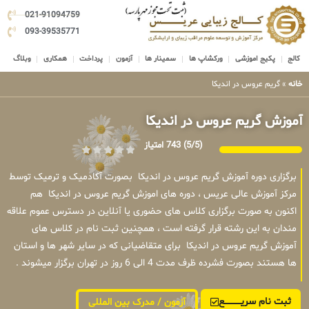
021-91094759
093-39535771
کالج
پکیج اموزشی
ورکشاپ ها
سمینار ها
آزمون
پرداخت
همکاری
وبلاگ
خانه
»
گریم عروس در اندیکا
آموزش گریم عروس در اندیکا
(5/5)
743 امتیاز
برگزاری دوره آموزش گریم عروس در اندیکا بصورت آکادمیک و ترمیک توسط
مرکز آموزش عالی عریس ، دوره های اموزش گریم عروس در اندیکا هم
اکنون به صورت برگزاری کلاس های حضوری یا آنلاین در دسترس عموم علاقه
مندان به این رشته قرار گرفته است ، همچنین ثبت نام در کلاس های
آموزش گریم عروس در اندیکا برای متقاضیانی که در سایر شهر ها و استان
ها هستند بصورت فشرده ظرف مدت 4 الی 6 روز در تهران برگزار میشوند .
ثبت نام سریــــــــــــع
آزمون / مدرک بین المللی