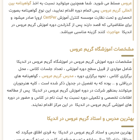
عروس
مسلط می شوید. شما همچنین میتوانید نسبت به اخذ
گواهینامه بین
المللی گریم عروس
پس اتمام دوره اقدام نمایید، این نوع گواهینامه بصورت
انحصاری و تحت نظارت موسسه کنترل آموزش
CertPer
اروپا صادر میشود و
برای متقاضیانی که قصد دارند پس از گذراندن دوره اموزش گریم عروس در
اندیکا
مهاجرت
کنند گزینه مناسبی میباشد.
مشخصات آموزشگاه گریم عروس
مشخصات دوره اموزش گریم عروس در اموزشگاه گریم عروس در اندیکا
شامل مواردی از قبیل سطح دوره آموزشی ، تعداد جلسات کلاس ، محل
برگزاری کلاس ، نحوه برگزاری دوره ،
مدرس گریم عروس
، گواهینامه های
دریافتی و .. بوده که به تفصیل در جدول ذکر شده است ، کلیه هنرجویان
میتوانند بمنظور شرکت در دوره اموزش گریم عروس در اندیکا پس از مطالعه
اطلاعات تخصصی و تکمیلی دوره نسبت به ثبت نام در کلاس و حضور در دوره
های اموزشی گریم عروس در اندیکا در این مرکز اقدام نمایند.
بهترین مدرس و استاد گریم عروس در اندیکا
بهترین مدرس و استاد گریم عروس در اندیکا به فردی اطلاق میگردد که
حداقل دارای 10 سال سابقه و تجربه حرفه ای کاری در زمینه گریم عروس