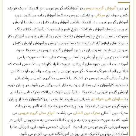
در دوره
آموزش گریم عروس
در آموزشگاه گریم عروس در اندیکا ، یک فرایند
کامل حرفه ای
میکاپ
و ارایش عروس به شما آموزش داده می شود. دوره
آموزش گریم عروس در اندیکا شامل آموزش های کامل در رابطه با آرایش
عروس از جمله آموزش شناخت انواع فرم های صورت، آموزش کانتورینگ
صورت بر اساس نوع چهره، آموزش تکنیک های روز آرایش عروس، آموزش کار
با برند های لوازم آرایش درجه یک مخصوص عروس و آموزش آرایش کامل
عروس می شود. هنرجویان در دوره آموزش گریم عروس در اندیکا نحوه
انتخاب بهترین لوازم آرایشی بر اساس پوست های مختلف صورت را می
آموزند. هدف این دوره های آموزشی، تربیت افراد کاربلد و متخصصی است که
توانایی انجام هر گونه سبک گریم و عروس را بصورت حرفه ای دارند. کلاس
های آموزش گریم عروس در اندیکا با تضمین یادگیری کامل و پشتیبانی
نامحدود کارآموزان حتی بعد از ورود به بازار کار، برگزار می شود. در پایان دوره
آرایش گریم عروس در اندیکا ، کارآموزان جهت دریافت مدرک فنی حرفه ای
به
سازمان فنی حرفه ای
معرفی می شوند علاوه بر این کارآموزان بعد از پایان
دوره گریم عروس در اندیکا و با پرداخت هزینه جداگانه قادر به دریافت
مدرک بین المللی
مدرک بین المللی
می باشند.
انواع مدل گریم عروس
می
شود که به صورت جامع و جزء به جزء و کاملا تخصصی به هنرجویان گرامی در
دوره اموزشی گریم عروس در اندیکا آموزش داده می شود. این اموزش ها با
استفاده از بهترین تکنیک های روز در آموزشگاه عریس انجام می شود.