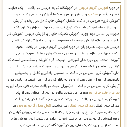
در دوره
آموزش گریم عروس
در آموزشگاه گریم عروس در بافت ، یک فرایند
کامل حرفه ای
میکاپ
و ارایش عروس به شما آموزش داده می شود. دوره
آموزش گریم عروس در بافت شامل آموزش های کامل در رابطه با آرایش
عروس از جمله آموزش شناخت انواع فرم های صورت، آموزش کانتورینگ
صورت بر اساس نوع چهره، آموزش تکنیک های روز آرایش عروس، آموزش کار
با برند های لوازم آرایش درجه یک مخصوص عروس و آموزش آرایش کامل
عروس می شود. هنرجویان در دوره آموزش گریم عروس در بافت نحوه
انتخاب بهترین لوازم آرایشی بر اساس پوست های مختلف صورت را می
آموزند. هدف این دوره های آموزشی، تربیت افراد کاربلد و متخصصی است که
توانایی انجام هر گونه سبک گریم و عروس را بصورت حرفه ای دارند. کلاس
های آموزش گریم عروس در بافت با تضمین یادگیری کامل و پشتیبانی
نامحدود کارآموزان حتی بعد از ورود به بازار کار، برگزار می شود. در پایان دوره
آرایش گریم عروس در بافت ، کارآموزان جهت دریافت مدرک فنی حرفه ای به
سازمان فنی حرفه ای
معرفی می شوند علاوه بر این کارآموزان بعد از پایان
دوره گریم عروس در بافت و با پرداخت هزینه جداگانه قادر به دریافت
مدرک بین المللی
مدرک بین المللی
می باشند.
انواع مدل گریم عروس
می
شود که به صورت جامع و جزء به جزء و کاملا تخصصی به هنرجویان گرامی در
دوره اموزشی گریم عروس در بافت آموزش داده می شود. این اموزش ها با
استفاده از بهترین تکنیک های روز در آموزشگاه عریس انجام می شود.