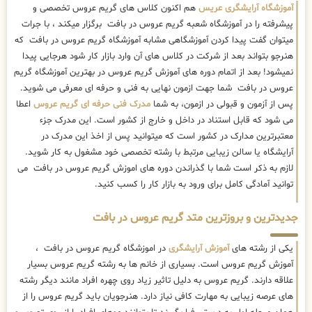
آموزشگاه آرایشگری عریس
هم اکنون کلاس های گریم عروس تخصصی و
پیشرفته را در آموزشگاه شعبه گریم عروس در بافت برگزار میکند ، با جرات
میتوان گفت پیدا کردن آموزشگاهی مشابه آموزشگاه گریم عروس در بافت که
هنرجو بتواند بعد از شرکت در کلاس های آن وارد بازار کار شود هرجایی پیدا
نمیشود! بعد از اتمام دوره های آموزش گریم عروس در بهترین آموزشگاه گریم
عروس در بافت شما جهت ازمون نهایی به فنی و حرفه ای معرفی می شوید.
پس از آزمون و قبولی در ازمون، به شما
مدرک فنی حرفه ای گریم عروس
اعطا
می شود که قابل استناد در داخل و خارج از کشور است. این مدرک جزء
معتبرترین مدارک در کشور است که میتوانید پس از اخذ این مدرک در
آرایشگاه یا سالن زیبایی مرتبط با رشته تخصصی خود مشغول به کار شوید.
لازم به ذکر است شما با گذراندن دوره های اموزش گریم عروس در بافت می
توانید آمادگی کامل برای ورود به بازار کار را کسب کنید.
جدیدترین و بروزترین متد گریم عروس در بافت
یکی از رشته های
آموزش آرایشگری
در اموزشگاه گریم عروس در بافت ،
آموزش گریم عروس است. بسیاری از خانم ها به رشته گریم عروس بسیار
علاقه دارند. گریم عروس به دلیل تاثیر زیاد روی چهره افراد مانند دیگر رشته
های عرصه زیبایی به مهارت کافی نیاز دارد. هنرجویان باید گریم عروس را از