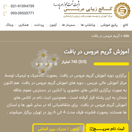
021-91094759
093-39535771
کالج
پکیج اموزشی
ورکشاپ ها
سمینار ها
آزمون
پرداخت
همکاری
وبلاگ
خانه
»
گریم عروس در بافت
آموزش گریم عروس در بافت
(5/5)
743 امتیاز
برگزاری دوره آموزش گریم عروس در بافت بصورت آکادمیک و ترمیک توسط
مرکز آموزش عالی عریس ، دوره های اموزش گریم عروس در بافت هم اکنون
به صورت برگزاری کلاس های حضوری یا آنلاین در دسترس عموم علاقه
مندان به این رشته قرار گرفته است ، همچنین ثبت نام در کلاس های
آموزش گریم عروس در بافت برای متقاضیانی که در سایر شهر ها و استان
ها هستند بصورت فشرده ظرف مدت 4 الی 6 روز در تهران برگزار میشوند .
ثبت نام سریــــــــــــع
آزمون / مدرک بین المللی