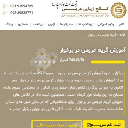
021-91094759
093-39535771
کالج
پکیج اموزشی
ورکشاپ ها
سمینار ها
آزمون
پرداخت
همکاری
وبلاگ
خانه
»
گریم عروس در برخوار
آموزش گریم عروس در برخوار
(5/5)
743 امتیاز
برگزاری دوره آموزش گریم عروس در برخوار بصورت آکادمیک و ترمیک توسط
مرکز آموزش عالی عریس ، دوره های اموزش گریم عروس در برخوار هم
اکنون به صورت برگزاری کلاس های حضوری یا آنلاین در دسترس عموم علاقه
مندان به این رشته قرار گرفته است ، همچنین ثبت نام در کلاس های
آموزش گریم عروس در برخوار برای متقاضیانی که در سایر شهر ها و استان
ها هستند بصورت فشرده ظرف مدت 4 الی 6 روز در تهران برگزار میشوند .
ثبت نام سریــــــــــــع
آزمون / مدرک بین المللی