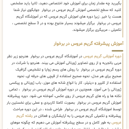
بگیرید چه مقدار زمان برای آموزش خود اختصاص دهید، ثانیا باید مشخص
کنید که سطح تخصصی آموزش گریم عروس در برخوار جوابگوی نیاز شما
هست یا خیر. زیرا دوره های اموزش گریم عروس که در آموزشگاه گریم
عروس در برخوار برگزار میشوند بسیار متنوع بوده و در 3 سطح تخصصی ،
تکمیلی ، مربیگری برگزار میشوند.
آموزش پیشرفته گریم عروس در برخوار
دوره آموزشی گریم عروس
در آموزشگاه گریم عروس در برخوار هنرجو زیر نظر
مربی باتجربه و از روی تصاویر ژورنالی آموزش می بیند. هنرجو با شرکت در
دوره گریم عروس در برخوار با روش های رسم زوایا و تشخیص گرافیک
صحیح برای هر مدل، نحوه صحیح استفاده از قیچی های حرفه ای، نحوه
استفاده از کلیپر و دیتیلر، کار با انواع شانه های موزر، باب ژورنالی و پیکسی
ژورنالی را می آموزد. همچنین در دوره آموزش گریم عروس در برخوار ، تمامی
نکته ها و راه های گریم عروس از روی عکس، آموخته می شود. دوره پیشرفته
اموزش گریم عروس در برخوار بصورت کاملا کاربردی و عملی برای نخستین بار
توسط اموزشگاه گریم عروس در برخوار طراحی شده ، در این دوره مباحث
پیشرفته و تکمیلی گریم عروس را به آرایشگران و فعالان در
رشته گریم
عروس
به طور کامل و در سطح پیشرفته آموزش می دهیم که چگونه موهای