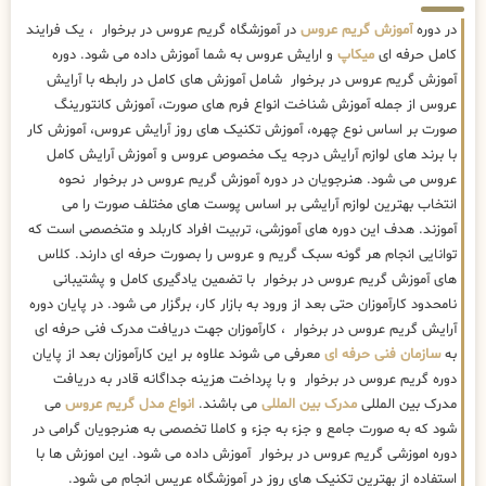
در دوره
آموزش گریم عروس
در آموزشگاه گریم عروس در برخوار ، یک فرایند
کامل حرفه ای
میکاپ
و ارایش عروس به شما آموزش داده می شود. دوره
آموزش گریم عروس در برخوار شامل آموزش های کامل در رابطه با آرایش
عروس از جمله آموزش شناخت انواع فرم های صورت، آموزش کانتورینگ
صورت بر اساس نوع چهره، آموزش تکنیک های روز آرایش عروس، آموزش کار
با برند های لوازم آرایش درجه یک مخصوص عروس و آموزش آرایش کامل
عروس می شود. هنرجویان در دوره آموزش گریم عروس در برخوار نحوه
انتخاب بهترین لوازم آرایشی بر اساس پوست های مختلف صورت را می
آموزند. هدف این دوره های آموزشی، تربیت افراد کاربلد و متخصصی است که
توانایی انجام هر گونه سبک گریم و عروس را بصورت حرفه ای دارند. کلاس
های آموزش گریم عروس در برخوار با تضمین یادگیری کامل و پشتیبانی
نامحدود کارآموزان حتی بعد از ورود به بازار کار، برگزار می شود. در پایان دوره
آرایش گریم عروس در برخوار ، کارآموزان جهت دریافت مدرک فنی حرفه ای
به
سازمان فنی حرفه ای
معرفی می شوند علاوه بر این کارآموزان بعد از پایان
دوره گریم عروس در برخوار و با پرداخت هزینه جداگانه قادر به دریافت
مدرک بین المللی
مدرک بین المللی
می باشند.
انواع مدل گریم عروس
می
شود که به صورت جامع و جزء به جزء و کاملا تخصصی به هنرجویان گرامی در
دوره اموزشی گریم عروس در برخوار آموزش داده می شود. این اموزش ها با
استفاده از بهترین تکنیک های روز در آموزشگاه عریس انجام می شود.