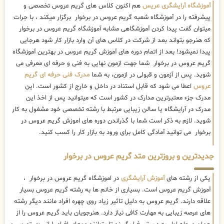
آموزشگاه آرایشگری عریس
هم اکنون کلاس های گریم عروس تخصصی و
پیشرفته را در آموزشگاه شعبه گریم عروس در برخوار برگزار میکند ، با جرات
میتوان گفت پیدا کردن آموزشگاهی مشابه آموزشگاه گریم عروس در برخوار
که هنرجو بتواند بعد از شرکت در کلاس های آن وارد بازار کار شود هرجایی
پیدا نمیشود! بعد از اتمام دوره های آموزش گریم عروس در بهترین آموزشگاه
گریم عروس در برخوار شما جهت ازمون نهایی به فنی و حرفه ای معرفی می
شوید. پس از آزمون و قبولی در ازمون، به شما
مدرک فنی حرفه ای گریم
عروس
اعطا می شود که قابل استناد در داخل و خارج از کشور است. این
مدرک جزء معتبرترین مدارک در کشور است که میتوانید پس از اخذ این
مدرک در آرایشگاه یا سالن زیبایی مرتبط با رشته تخصصی خود مشغول به کار
شوید. لازم به ذکر است شما با گذراندن دوره های اموزش گریم عروس در
برخوار می توانید آمادگی کامل برای ورود به بازار کار را کسب کنید.
جدیدترین و بروزترین متد گریم عروس در برخوار
یکی از رشته های
آموزش آرایشگری
در اموزشگاه گریم عروس در برخوار ،
آموزش گریم عروس است. بسیاری از خانم ها به رشته گریم عروس بسیار
علاقه دارند. گریم عروس به دلیل تاثیر زیاد روی چهره افراد مانند دیگر رشته
های عرصه زیبایی به مهارت کافی نیاز دارد. هنرجویان باید گریم عروس را از