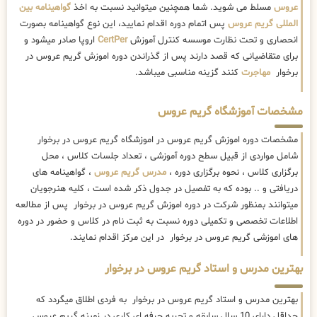
عروس
مسلط می شوید. شما همچنین میتوانید نسبت به اخذ
گواهینامه بین
المللی گریم عروس
پس اتمام دوره اقدام نمایید، این نوع گواهینامه بصورت
انحصاری و تحت نظارت موسسه کنترل آموزش
CertPer
اروپا صادر میشود و
برای متقاضیانی که قصد دارند پس از گذراندن دوره اموزش گریم عروس در
برخوار
مهاجرت
کنند گزینه مناسبی میباشد.
مشخصات آموزشگاه گریم عروس
مشخصات دوره اموزش گریم عروس در اموزشگاه گریم عروس در برخوار
شامل مواردی از قبیل سطح دوره آموزشی ، تعداد جلسات کلاس ، محل
برگزاری کلاس ، نحوه برگزاری دوره ،
مدرس گریم عروس
، گواهینامه های
دریافتی و .. بوده که به تفصیل در جدول ذکر شده است ، کلیه هنرجویان
میتوانند بمنظور شرکت در دوره اموزش گریم عروس در برخوار پس از مطالعه
اطلاعات تخصصی و تکمیلی دوره نسبت به ثبت نام در کلاس و حضور در دوره
های اموزشی گریم عروس در برخوار در این مرکز اقدام نمایند.
بهترین مدرس و استاد گریم عروس در برخوار
بهترین مدرس و استاد گریم عروس در برخوار به فردی اطلاق میگردد که
حداقل دارای 10 سال سابقه و تجربه حرفه ای کاری در زمینه گریم عروس