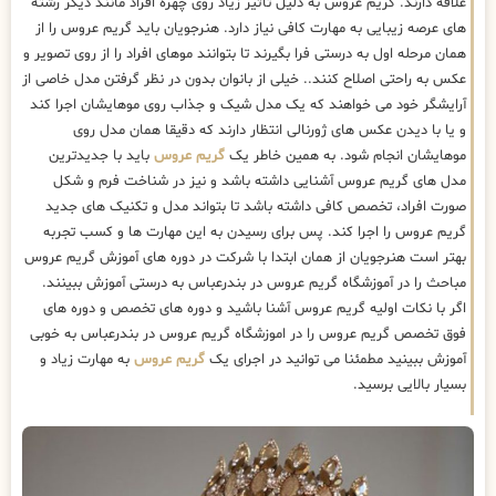
علاقه دارند. گریم عروس به دلیل تاثیر زیاد روی چهره افراد مانند دیگر رشته
های عرصه زیبایی به مهارت کافی نیاز دارد. هنرجویان باید گریم عروس را از
همان مرحله اول به درستی فرا بگیرند تا بتوانند موهای افراد را از روی تصویر و
عکس به راحتی اصلاح کنند.. خیلی از بانوان بدون در نظر گرفتن مدل خاصی از
آرایشگر خود می خواهند که یک مدل شیک و جذاب روی موهایشان اجرا کند
و یا با دیدن عکس های ژورنالی انتظار دارند که دقیقا همان مدل روی
موهایشان انجام شود. به همین خاطر یک
گریم عروس
باید با جدیدترین
مدل های گریم عروس آشنایی داشته باشد و نیز در شناخت فرم و شکل
صورت افراد، تخصص کافی داشته باشد تا بتواند مدل و تکنیک های جدید
گریم عروس را اجرا کند. پس برای رسیدن به این مهارت ها و کسب تجربه
بهتر است هنرجویان از همان ابتدا با شرکت در دوره های آموزش گریم عروس
مباحث را در آموزشگاه گریم عروس در بندرعباس به درستی آموزش ببینند.
اگر با نکات اولیه گریم عروس آشنا باشید و دوره های تخصص و دوره های
فوق تخصص گریم عروس را در اموزشگاه گریم عروس در بندرعباس به خوبی
آموزش ببینید مطمئنا می توانید در اجرای یک
گریم عروس
به مهارت زیاد و
بسیار بالایی برسید.