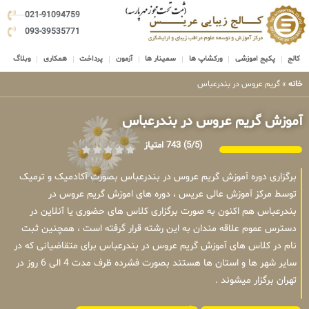
021-91094759
093-39535771
کالج
پکیج اموزشی
ورکشاپ ها
سمینار ها
آزمون
پرداخت
همکاری
وبلاگ
خانه
»
گریم عروس در بندرعباس
آموزش گریم عروس در بندرعباس
(5/5)
743 امتیاز
برگزاری دوره آموزش گریم عروس در بندرعباس بصورت آکادمیک و ترمیک
توسط مرکز آموزش عالی عریس ، دوره های اموزش گریم عروس در
بندرعباس هم اکنون به صورت برگزاری کلاس های حضوری یا آنلاین در
دسترس عموم علاقه مندان به این رشته قرار گرفته است ، همچنین ثبت
نام در کلاس های آموزش گریم عروس در بندرعباس برای متقاضیانی که در
سایر شهر ها و استان ها هستند بصورت فشرده ظرف مدت 4 الی 6 روز در
تهران برگزار میشوند .