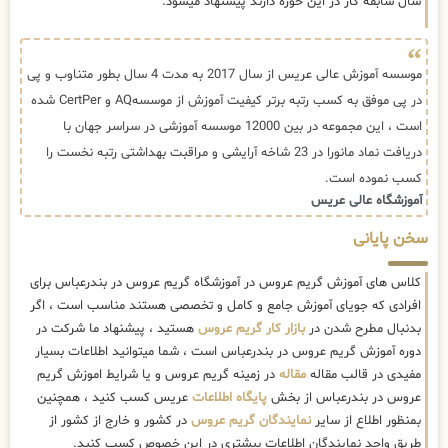
سال سابقه کار در این حوزه دارند پیشنهاد میشود.
موسسه آموزش عالی عریس از سال 2017 به مدت 4 سال بطور متناوب و پی
در پی موفق به کسب رتبه برتر کیفیت آموزش از موسسهAQ و CertPer شده
است ، این مجموعه در بین 12000 موسسه آموزشی در سراسر جهان با
دریافت نماد مانورا در 23 شاخه آرایشی و مراقبت بهداشتی رتبه نخست را
کسب نموده است.
آموزشگاه عالی عریس
سخن پایانی
کلاس های آموزش گریم عروس در آموزشگاه گریم عروس در بندرعباس برای
افرادی که جویای آموزش جامع و کامل و تخصصی هستند مناسب است ، اگر
بدنبال مطرح شدن در
بازار کار گریم عروس
هستید ، پیشنهاد ما شرکت در
دوره آموزش گریم عروس در بندرعباس است ، شما میتوانید اطلاعات بسیار
مفیدی در قالب مقاله
مقاله
در زمینه گریم عروس و یا شرایط اموزش گریم
عروس در بندرعباس از بخش
پایگاه اطلاعات
عریس کسب کنید ، همچنین
بمنظور اطلاع از سایر
نمایندگان گریم عروس
در کشور و خارج از کشور از
طریق واحد نمایندگان اطلاعات بیشتری در این خصوص کسب کنبد.