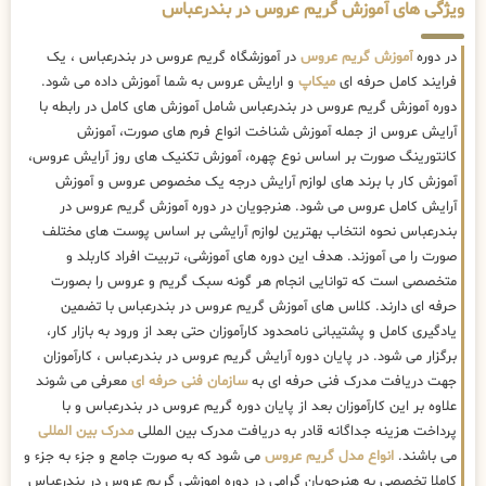
ویژگی های آموزش گریم عروس در بندرعباس
در دوره
آموزش گریم عروس
در آموزشگاه گریم عروس در بندرعباس ، یک
فرایند کامل حرفه ای
میکاپ
و ارایش عروس به شما آموزش داده می شود.
دوره آموزش گریم عروس در بندرعباس شامل آموزش های کامل در رابطه با
آرایش عروس از جمله آموزش شناخت انواع فرم های صورت، آموزش
کانتورینگ صورت بر اساس نوع چهره، آموزش تکنیک های روز آرایش عروس،
آموزش کار با برند های لوازم آرایش درجه یک مخصوص عروس و آموزش
آرایش کامل عروس می شود. هنرجویان در دوره آموزش گریم عروس در
بندرعباس نحوه انتخاب بهترین لوازم آرایشی بر اساس پوست های مختلف
صورت را می آموزند. هدف این دوره های آموزشی، تربیت افراد کاربلد و
متخصصی است که توانایی انجام هر گونه سبک گریم و عروس را بصورت
حرفه ای دارند. کلاس های آموزش گریم عروس در بندرعباس با تضمین
یادگیری کامل و پشتیبانی نامحدود کارآموزان حتی بعد از ورود به بازار کار،
برگزار می شود. در پایان دوره آرایش گریم عروس در بندرعباس ، کارآموزان
جهت دریافت مدرک فنی حرفه ای به
سازمان فنی حرفه ای
معرفی می شوند
علاوه بر این کارآموزان بعد از پایان دوره گریم عروس در بندرعباس و با
پرداخت هزینه جداگانه قادر به دریافت مدرک بین المللی
مدرک بین المللی
می باشند.
انواع مدل گریم عروس
می شود که به صورت جامع و جزء به جزء و
کاملا تخصصی به هنرجویان گرامی در دوره اموزشی گریم عروس در بندرعباس