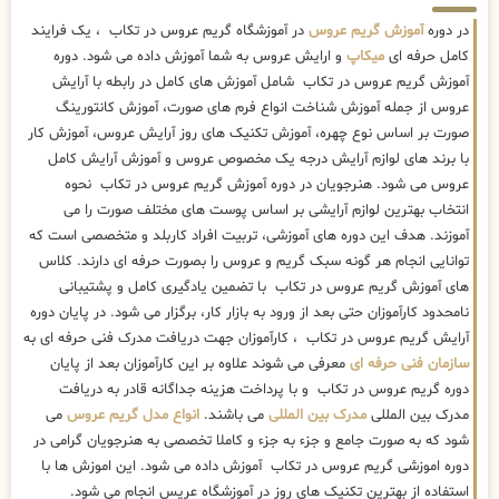
در دوره
آموزش گریم عروس
در آموزشگاه گریم عروس در تکاب ، یک فرایند
کامل حرفه ای
میکاپ
و ارایش عروس به شما آموزش داده می شود. دوره
آموزش گریم عروس در تکاب شامل آموزش های کامل در رابطه با آرایش
عروس از جمله آموزش شناخت انواع فرم های صورت، آموزش کانتورینگ
صورت بر اساس نوع چهره، آموزش تکنیک های روز آرایش عروس، آموزش کار
با برند های لوازم آرایش درجه یک مخصوص عروس و آموزش آرایش کامل
عروس می شود. هنرجویان در دوره آموزش گریم عروس در تکاب نحوه
انتخاب بهترین لوازم آرایشی بر اساس پوست های مختلف صورت را می
آموزند. هدف این دوره های آموزشی، تربیت افراد کاربلد و متخصصی است که
توانایی انجام هر گونه سبک گریم و عروس را بصورت حرفه ای دارند. کلاس
های آموزش گریم عروس در تکاب با تضمین یادگیری کامل و پشتیبانی
نامحدود کارآموزان حتی بعد از ورود به بازار کار، برگزار می شود. در پایان دوره
آرایش گریم عروس در تکاب ، کارآموزان جهت دریافت مدرک فنی حرفه ای به
سازمان فنی حرفه ای
معرفی می شوند علاوه بر این کارآموزان بعد از پایان
دوره گریم عروس در تکاب و با پرداخت هزینه جداگانه قادر به دریافت
مدرک بین المللی
مدرک بین المللی
می باشند.
انواع مدل گریم عروس
می
شود که به صورت جامع و جزء به جزء و کاملا تخصصی به هنرجویان گرامی در
دوره اموزشی گریم عروس در تکاب آموزش داده می شود. این اموزش ها با
استفاده از بهترین تکنیک های روز در آموزشگاه عریس انجام می شود.