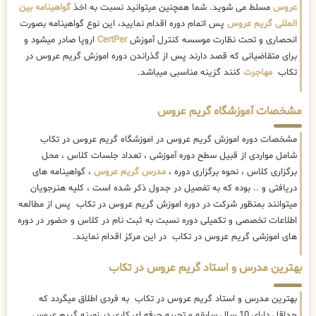
عروس
مسلط می شوید. شما همچنین میتوانید نسبت به اخذ
گواهینامه بین
المللی گریم عروس
پس اتمام دوره اقدام نمایید، این نوع گواهینامه بصورت
انحصاری و تحت نظارت موسسه کنترل آموزش
CertPer
اروپا صادر میشود و
برای متقاضیانی که قصد دارند پس از گذراندن دوره اموزش گریم عروس در
تکاب
مهاجرت
کنند گزینه مناسبی میباشد.
مشخصات آموزشگاه گریم عروس
مشخصات دوره اموزش گریم عروس در اموزشگاه گریم عروس در تکاب
شامل مواردی از قبیل سطح دوره آموزشی ، تعداد جلسات کلاس ، محل
برگزاری کلاس ، نحوه برگزاری دوره ،
مدرس گریم عروس
، گواهینامه های
دریافتی و .. بوده که به تفصیل در جدول ذکر شده است ، کلیه هنرجویان
میتوانند بمنظور شرکت در دوره اموزش گریم عروس در تکاب پس از مطالعه
اطلاعات تخصصی و تکمیلی دوره نسبت به ثبت نام در کلاس و حضور در دوره
های اموزشی گریم عروس در تکاب در این مرکز اقدام نمایند.
بهترین مدرس و استاد گریم عروس در تکاب
بهترین مدرس و استاد گریم عروس در تکاب به فردی اطلاق میگردد که
حداقل دارای 10 سال سابقه و تجربه حرفه ای کاری در زمینه گریم عروس