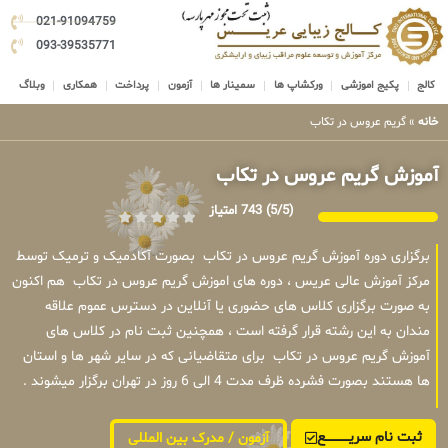
021-91094759
093-39535771
کالج
پکیج اموزشی
ورکشاپ ها
سمینار ها
آزمون
پرداخت
همکاری
وبلاگ
خانه
»
گریم عروس در تکاب
آموزش گریم عروس در تکاب
(5/5)
743 امتیاز
برگزاری دوره آموزش گریم عروس در تکاب بصورت آکادمیک و ترمیک توسط
مرکز آموزش عالی عریس ، دوره های اموزش گریم عروس در تکاب هم اکنون
به صورت برگزاری کلاس های حضوری یا آنلاین در دسترس عموم علاقه
مندان به این رشته قرار گرفته است ، همچنین ثبت نام در کلاس های
آموزش گریم عروس در تکاب برای متقاضیانی که در سایر شهر ها و استان
ها هستند بصورت فشرده ظرف مدت 4 الی 6 روز در تهران برگزار میشوند .
ثبت نام سریــــــــــــع
آزمون / مدرک بین المللی