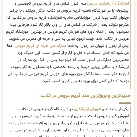
آموزشگاه آرایشگری عریس
هم اکنون کلاس های گریم عروس تخصصی و
پیشرفته را در آموزشگاه شعبه گریم عروس در تکاب برگزار میکند ، با جرات
میتوان گفت پیدا کردن آموزشگاهی مشابه آموزشگاه گریم عروس در تکاب که
هنرجو بتواند بعد از شرکت در کلاس های آن وارد بازار کار شود هرجایی پیدا
نمیشود! بعد از اتمام دوره های آموزش گریم عروس در بهترین آموزشگاه گریم
عروس در تکاب شما جهت ازمون نهایی به فنی و حرفه ای معرفی می شوید.
پس از آزمون و قبولی در ازمون، به شما
مدرک فنی حرفه ای گریم عروس
اعطا
می شود که قابل استناد در داخل و خارج از کشور است. این مدرک جزء
معتبرترین مدارک در کشور است که میتوانید پس از اخذ این مدرک در
آرایشگاه یا سالن زیبایی مرتبط با رشته تخصصی خود مشغول به کار شوید.
لازم به ذکر است شما با گذراندن دوره های اموزش گریم عروس در تکاب می
توانید آمادگی کامل برای ورود به بازار کار را کسب کنید.
جدیدترین و بروزترین متد گریم عروس در تکاب
یکی از رشته های
آموزش آرایشگری
در اموزشگاه گریم عروس در تکاب ،
آموزش گریم عروس است. بسیاری از خانم ها به رشته گریم عروس بسیار
علاقه دارند. گریم عروس به دلیل تاثیر زیاد روی چهره افراد مانند دیگر رشته
های عرصه زیبایی به مهارت کافی نیاز دارد. هنرجویان باید گریم عروس را از