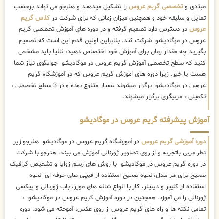
مبتدی و
تخصصی گریم عروس
را تشکیل میدهند و هنرجو می تواند برحسب
تمایل و سلیقه خود و همچنین میزان زمانی که برای شرکت در
کلاس گریم
عروس
در دسترس دارد تصمیم گرفته و در دوره های آموزش تخصصی گریم
عروس در موگادیشو شرکت کند. بنابراین اولین قدم این است که تصمیم
بگیرید چه مقدار زمان برای آموزش خود اختصاص دهید، ثانیا باید مشخص
کنید که سطح تخصصی آموزش گریم عروس در موگادیشو جوابگوی نیاز شما
هست یا خیر. زیرا دوره های اموزش گریم عروس که در آموزشگاه گریم
عروس در موگادیشو برگزار میشوند بسیار متنوع بوده و در 3 سطح تخصصی ،
تکمیلی ، مربیگری برگزار میشوند.
آموزش پیشرفته گریم عروس در موگادیشو
دوره آموزشی گریم عروس
در آموزشگاه گریم عروس در موگادیشو هنرجو زیر
نظر مربی باتجربه و از روی تصاویر ژورنالی آموزش می بیند. هنرجو با شرکت
در دوره گریم عروس در موگادیشو با روش های رسم زوایا و تشخیص گرافیک
صحیح برای هر مدل، نحوه صحیح استفاده از قیچی های حرفه ای، نحوه
استفاده از کلیپر و دیتیلر، کار با انواع شانه های موزر، باب ژورنالی و پیکسی
ژورنالی را می آموزد. همچنین در دوره آموزش گریم عروس در موگادیشو ،
تمامی نکته ها و راه های گریم عروس از روی عکس، آموخته می شود. دوره