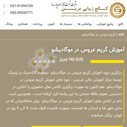
021-91094759
093-39535771
کالج
پکیج اموزشی
ورکشاپ ها
سمینار ها
آزمون
پرداخت
همکاری
وبلاگ
خانه
»
گریم عروس در موگادیشو
آموزش گریم عروس در موگادیشو
(5/5)
743 امتیاز
برگزاری دوره آموزش گریم عروس در موگادیشو بصورت آکادمیک و ترمیک
توسط مرکز آموزش عالی عریس ، دوره های اموزش گریم عروس در
موگادیشو هم اکنون به صورت برگزاری کلاس های حضوری یا آنلاین در
دسترس عموم علاقه مندان به این رشته قرار گرفته است ، همچنین ثبت
نام در کلاس های آموزش گریم عروس در موگادیشو برای متقاضیانی که در
سایر شهر ها و استان ها هستند بصورت فشرده ظرف مدت 4 الی 6 روز در
تهران برگزار میشوند .