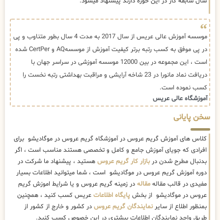
سال سابقه کار در این حوزه دارند پیشنهاد میشود.
موسسه آموزش عالی عریس از سال 2017 به مدت 4 سال بطور متناوب و پی
در پی موفق به کسب رتبه برتر کیفیت آموزش از موسسهAQ و CertPer شده
است ، این مجموعه در بین 12000 موسسه آموزشی در سراسر جهان با
دریافت نماد مانورا در 23 شاخه آرایشی و مراقبت بهداشتی رتبه نخست را
کسب نموده است.
آموزشگاه عالی عریس
سخن پایانی
کلاس های آموزش گریم عروس در آموزشگاه گریم عروس در موگادیشو برای
افرادی که جویای آموزش جامع و کامل و تخصصی هستند مناسب است ، اگر
بدنبال مطرح شدن در
بازار کار گریم عروس
هستید ، پیشنهاد ما شرکت در
دوره آموزش گریم عروس در موگادیشو است ، شما میتوانید اطلاعات بسیار
مفیدی در قالب مقاله
مقاله
در زمینه گریم عروس و یا شرایط اموزش گریم
عروس در موگادیشو از بخش
پایگاه اطلاعات
عریس کسب کنید ، همچنین
بمنظور اطلاع از سایر
نمایندگان گریم عروس
در کشور و خارج از کشور از
طریق واحد نمایندگان اطلاعات بیشتری در این خصوص کسب کنبد.