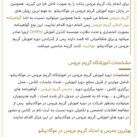
برای انجام یک گریم عروس بداند را به صورت کامل فرا می گیرید. همچنین
در پایان دوره آموزش گریم عروس در موگادیشو به مهم ترین روش های
گریم عروس
مسلط می شوید. شما همچنین میتوانید نسبت به اخذ
گواهینامه
بین المللی گریم عروس
پس اتمام دوره اقدام نمایید، این نوع گواهینامه
بصورت انحصاری و تحت نظارت موسسه کنترل آموزش
CertPer
اروپا صادر
میشود و برای متقاضیانی که قصد دارند پس از گذراندن دوره اموزش گریم
عروس در موگادیشو
مهاجرت
کنند گزینه مناسبی میباشد.
مشخصات آموزشگاه گریم عروس
مشخصات دوره اموزش گریم عروس در اموزشگاه گریم عروس در موگادیشو
شامل مواردی از قبیل سطح دوره آموزشی ، تعداد جلسات کلاس ، محل
برگزاری کلاس ، نحوه برگزاری دوره ،
مدرس گریم عروس
، گواهینامه های
دریافتی و .. بوده که به تفصیل در جدول ذکر شده است ، کلیه هنرجویان
میتوانند بمنظور شرکت در دوره اموزش گریم عروس در موگادیشو پس از
مطالعه اطلاعات تخصصی و تکمیلی دوره نسبت به ثبت نام در کلاس و حضور
در دوره های اموزشی گریم عروس در موگادیشو در این مرکز اقدام نمایند.
بهترین مدرس و استاد گریم عروس در موگادیشو