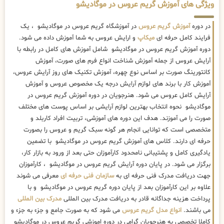
ویژگی های آموزش گریم عروس در موگادیشو
در دوره
آموزش گریم عروس
در آموزشگاه گریم عروس در موگادیشو ، یک
فرایند کامل حرفه ای
میکاپ
و ارایش عروس به شما آموزش داده می شود.
دوره آموزش گریم عروس در موگادیشو شامل آموزش های کامل در رابطه با
آرایش عروس از جمله آموزش شناخت انواع فرم های صورت، آموزش
کانتورینگ صورت بر اساس نوع چهره، آموزش تکنیک های روز آرایش عروس،
آموزش کار با برند های لوازم آرایش درجه یک مخصوص عروس و آموزش
آرایش کامل عروس می شود. هنرجویان در دوره آموزش گریم عروس در
موگادیشو نحوه انتخاب بهترین لوازم آرایشی بر اساس پوست های مختلف
صورت را می آموزند. هدف این دوره های آموزشی، تربیت افراد کاربلد و
متخصصی است که توانایی انجام هر گونه سبک گریم و عروس را بصورت
حرفه ای دارند. کلاس های آموزش گریم عروس در موگادیشو با تضمین
یادگیری کامل و پشتیبانی نامحدود کارآموزان حتی بعد از ورود به بازار کار،
برگزار می شود. در پایان دوره آرایش گریم عروس در موگادیشو ، کارآموزان
جهت دریافت مدرک فنی حرفه ای به
سازمان فنی حرفه ای
معرفی می شوند
علاوه بر این کارآموزان بعد از پایان دوره گریم عروس در موگادیشو و با
پرداخت هزینه جداگانه قادر به دریافت مدرک بین المللی
مدرک بین المللی
می باشند.
انواع مدل گریم عروس
می شود که به صورت جامع و جزء به جزء و
کاملا تخصصی به هنرجویان گرامی در دوره اموزشی گریم عروس در موگادیشو