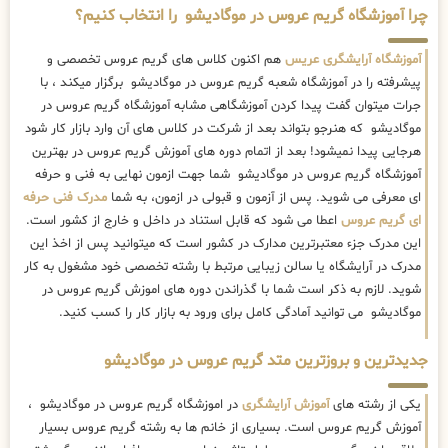
چرا آموزشگاه گریم عروس در موگادیشو را انتخاب کنیم؟
آموزشگاه آرایشگری عریس
هم اکنون کلاس های گریم عروس تخصصی و
پیشرفته را در آموزشگاه شعبه گریم عروس در موگادیشو برگزار میکند ، با
جرات میتوان گفت پیدا کردن آموزشگاهی مشابه آموزشگاه گریم عروس در
موگادیشو که هنرجو بتواند بعد از شرکت در کلاس های آن وارد بازار کار شود
هرجایی پیدا نمیشود! بعد از اتمام دوره های آموزش گریم عروس در بهترین
آموزشگاه گریم عروس در موگادیشو شما جهت ازمون نهایی به فنی و حرفه
ای معرفی می شوید. پس از آزمون و قبولی در ازمون، به شما
مدرک فنی حرفه
ای گریم عروس
اعطا می شود که قابل استناد در داخل و خارج از کشور است.
این مدرک جزء معتبرترین مدارک در کشور است که میتوانید پس از اخذ این
مدرک در آرایشگاه یا سالن زیبایی مرتبط با رشته تخصصی خود مشغول به کار
شوید. لازم به ذکر است شما با گذراندن دوره های اموزش گریم عروس در
موگادیشو می توانید آمادگی کامل برای ورود به بازار کار را کسب کنید.
جدیدترین و بروزترین متد گریم عروس در موگادیشو
یکی از رشته های
آموزش آرایشگری
در اموزشگاه گریم عروس در موگادیشو ،
آموزش گریم عروس است. بسیاری از خانم ها به رشته گریم عروس بسیار