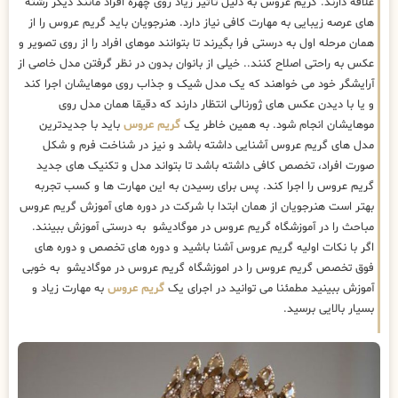
علاقه دارند. گریم عروس به دلیل تاثیر زیاد روی چهره افراد مانند دیگر رشته
های عرصه زیبایی به مهارت کافی نیاز دارد. هنرجویان باید گریم عروس را از
همان مرحله اول به درستی فرا بگیرند تا بتوانند موهای افراد را از روی تصویر و
عکس به راحتی اصلاح کنند.. خیلی از بانوان بدون در نظر گرفتن مدل خاصی از
آرایشگر خود می خواهند که یک مدل شیک و جذاب روی موهایشان اجرا کند
و یا با دیدن عکس های ژورنالی انتظار دارند که دقیقا همان مدل روی
موهایشان انجام شود. به همین خاطر یک
گریم عروس
باید با جدیدترین
مدل های گریم عروس آشنایی داشته باشد و نیز در شناخت فرم و شکل
صورت افراد، تخصص کافی داشته باشد تا بتواند مدل و تکنیک های جدید
گریم عروس را اجرا کند. پس برای رسیدن به این مهارت ها و کسب تجربه
بهتر است هنرجویان از همان ابتدا با شرکت در دوره های آموزش گریم عروس
مباحث را در آموزشگاه گریم عروس در موگادیشو به درستی آموزش ببینند.
اگر با نکات اولیه گریم عروس آشنا باشید و دوره های تخصص و دوره های
فوق تخصص گریم عروس را در اموزشگاه گریم عروس در موگادیشو به خوبی
آموزش ببینید مطمئنا می توانید در اجرای یک
گریم عروس
به مهارت زیاد و
بسیار بالایی برسید.