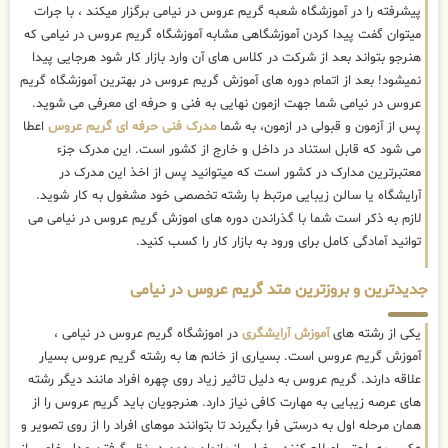
پیشرفته را در آموزشگاه شعبه گریم عروس در نیامی برگزار میکند ، با جرات
میتوان گفت پیدا کردن آموزشگاهی مشابه آموزشگاه گریم عروس در نیامی که
هنرجو بتواند بعد از شرکت در کلاس های آن وارد بازار کار شود هرجایی پیدا
نمیشود! بعد از اتمام دوره های آموزش گریم عروس در بهترین آموزشگاه گریم
عروس در نیامی شما جهت ازمون نهایی به فنی و حرفه ای معرفی می شوید.
پس از آزمون و قبولی در ازمون، به شما
مدرک فنی حرفه ای گریم عروس
اعطا
می شود که قابل استناد در داخل و خارج از کشور است. این مدرک جزء
معتبرترین مدارک در کشور است که میتوانید پس از اخذ این مدرک در
آرایشگاه یا سالن زیبایی مرتبط با رشته تخصصی خود مشغول به کار شوید.
لازم به ذکر است شما با گذراندن دوره های اموزش گریم عروس در نیامی می
توانید آمادگی کامل برای ورود به بازار کار را کسب کنید.
جدیدترین و بروزترین متد گریم عروس در نیامی
یکی از رشته های
آموزش آرایشگری
در اموزشگاه گریم عروس در نیامی ،
آموزش گریم عروس است. بسیاری از خانم ها به رشته گریم عروس بسیار
علاقه دارند. گریم عروس به دلیل تاثیر زیاد روی چهره افراد مانند دیگر رشته
های عرصه زیبایی به مهارت کافی نیاز دارد. هنرجویان باید گریم عروس را از
همان مرحله اول به درستی فرا بگیرند تا بتوانند موهای افراد را از روی تصویر و