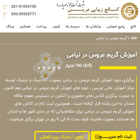
021-91094759
093-39535771
کالج
پکیج اموزشی
ورکشاپ ها
سمینار ها
آزمون
پرداخت
همکاری
وبلاگ
خانه
»
گریم عروس در نیامی
آموزش گریم عروس در نیامی
(5/5)
743 امتیاز
برگزاری دوره آموزش گریم عروس در نیامی بصورت آکادمیک و ترمیک توسط
مرکز آموزش عالی عریس ، دوره های اموزش گریم عروس در نیامی هم اکنون
به صورت برگزاری کلاس های حضوری یا آنلاین در دسترس عموم علاقه
مندان به این رشته قرار گرفته است ، همچنین ثبت نام در کلاس های
آموزش گریم عروس در نیامی برای متقاضیانی که در سایر شهر ها و استان
ها هستند بصورت فشرده ظرف مدت 4 الی 6 روز در تهران برگزار میشوند .
ثبت نام سریــــــــــــع
آزمون / مدرک بین المللی