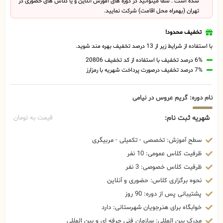
شده است . شما میتوانید در دوره های آموزش آنلاین و یا کلاس های حضوری در
تهران (بهمراه محل اقامت) شرکت نمایید.
تخفیف محدود!
با استفاده از شرایط زیر از 13 درصد تخفیف بهره مند شوید.
6% درصد تخفیف با استفاده از کد تخفیف 20806
7% درصد تخفیف درصورت پرداخت شهریه با رمزارز
نام دوره: گریم عروس در نیامی
شهریه ثبت نام:
قیمت به تومان
سطح آموزش: تخصصی - تکمیلی - مربیگری
ظرفیت کلاس عمومی: 10 نفر
ظرفیت کلاس خصوصی: 3 نفر
نحوه برگزاری کلاس: حضوری و آنلاین
پشتیبانی پس از دوره: 90 روز
خوابگاه برای هنرجویان شهرستانی: دارد
مدرک بین المللی: سازمان فنی حرفه ای و بین المللی