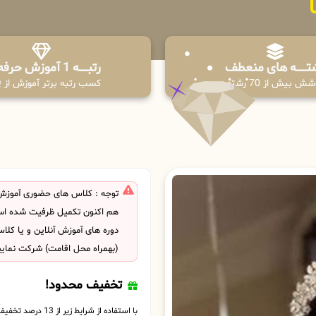
تـــــــه های منعطف
رتبــــــه 1 آموزش حرفه ای
ش بیش از 70 رشته
کسب رتبه برتر آموزش از PPQ
توجه : کلاس های حضوری آموزش
هم اکنون تکمیل ظرفیت شده است
دوره های آموزش آنلاین و یا کل
(بهمراه محل اقامت) شرکت نمایی
تخفیف محدود!
با استفاده از شرایط زیر از 13 درصد تخفیف بهره مند شوید.