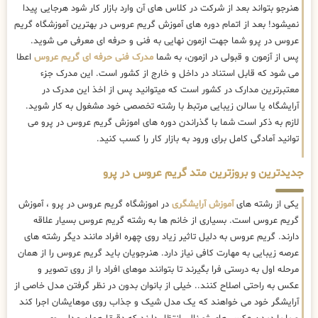
هنرجو بتواند بعد از شرکت در کلاس های آن وارد بازار کار شود هرجایی پیدا
نمیشود! بعد از اتمام دوره های آموزش گریم عروس در بهترین آموزشگاه گریم
عروس در پرو شما جهت ازمون نهایی به فنی و حرفه ای معرفی می شوید.
پس از آزمون و قبولی در ازمون، به شما
مدرک فنی حرفه ای گریم عروس
اعطا
می شود که قابل استناد در داخل و خارج از کشور است. این مدرک جزء
معتبرترین مدارک در کشور است که میتوانید پس از اخذ این مدرک در
آرایشگاه یا سالن زیبایی مرتبط با رشته تخصصی خود مشغول به کار شوید.
لازم به ذکر است شما با گذراندن دوره های اموزش گریم عروس در پرو می
توانید آمادگی کامل برای ورود به بازار کار را کسب کنید.
جدیدترین و بروزترین متد گریم عروس در پرو
یکی از رشته های
آموزش آرایشگری
در اموزشگاه گریم عروس در پرو ، آموزش
گریم عروس است. بسیاری از خانم ها به رشته گریم عروس بسیار علاقه
دارند. گریم عروس به دلیل تاثیر زیاد روی چهره افراد مانند دیگر رشته های
عرصه زیبایی به مهارت کافی نیاز دارد. هنرجویان باید گریم عروس را از همان
مرحله اول به درستی فرا بگیرند تا بتوانند موهای افراد را از روی تصویر و
عکس به راحتی اصلاح کنند.. خیلی از بانوان بدون در نظر گرفتن مدل خاصی از
آرایشگر خود می خواهند که یک مدل شیک و جذاب روی موهایشان اجرا کند