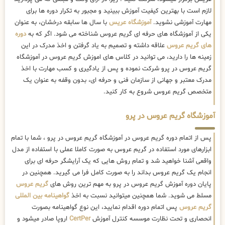
لازم است با بهترین کیفیت آموزش ببینید و مجبور به تکرار دوره ها برای
مهارت آموزشی نشوید.
آموزشگاه عریس
با سال ها سابقه درخشان، به عنوان
یکی از آموزشگاه های حرفه ای گریم عروس شناخته می شود. اگر که به
دوره
های گریم عروس
علاقه داشته و تصمیم به یاد گرفتن و اخذ مدرک در این
زمینه ها را دارید، می توانید در کلاس های اموزش گریم عروس در آموزشگاه
گریم عروس در پرو شرکت نموده و پس از یادگیری و کسب مهارت با اخذ
مدرک معتبر و جهانی از سازمان فنی و حرفه ای، بدون وقفه به عنوان یک
متخصص گریم عروس شروع به کار کنید.
آموزشگاه گریم عروس در پرو
پس از اتمام دوره گریم عروس در آموزشگاه گریم عروس در پرو ، شما با تمام
ابزارهای مورد استفاده در گریم عروس به صورت کاملا عملی با استفاده از مدل
واقعی آشنا خواهید شد و تمام روش هایی که یک آرایشگر حرفه ای برای
انجام یک گریم عروس بداند را به صورت کامل فرا می گیرید. همچنین در
پایان دوره آموزش گریم عروس در پرو به مهم ترین روش های
گریم عروس
مسلط می شوید. شما همچنین میتوانید نسبت به اخذ
گواهینامه بین المللی
گریم عروس
پس اتمام دوره اقدام نمایید، این نوع گواهینامه بصورت
انحصاری و تحت نظارت موسسه کنترل آموزش
CertPer
اروپا صادر میشود و