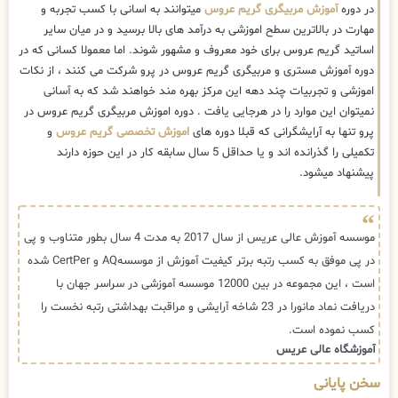
در دوره
آموزش مربیگری گریم عروس
میتوانند به اسانی با کسب تجربه و
مهارت در بالاترین سطح اموزشی به درآمد های بالا برسید و در میان سایر
اساتید گریم عروس برای خود معروف و مشهور شوند. اما معمولا کسانی که در
دوره آموزش مستری و مربیگری گریم عروس در پرو شرکت می کنند ، از نکات
اموزشی و تجربیات چند دهه این مرکز بهره مند خواهند شد که به آسانی
نمیتوان این موارد را در هرجایی یافت . دوره اموزش مربیگری گریم عروس در
پرو تنها به آرایشگرانی که قبلا دوره های
اموزش تخصصی گریم عروس
و
تکمیلی را گذرانده اند و یا حداقل 5 سال سابقه کار در این حوزه دارند
پیشنهاد میشود.
موسسه آموزش عالی عریس از سال 2017 به مدت 4 سال بطور متناوب و پی
در پی موفق به کسب رتبه برتر کیفیت آموزش از موسسهAQ و CertPer شده
است ، این مجموعه در بین 12000 موسسه آموزشی در سراسر جهان با
دریافت نماد مانورا در 23 شاخه آرایشی و مراقبت بهداشتی رتبه نخست را
کسب نموده است.
آموزشگاه عالی عریس
سخن پایانی