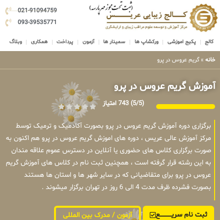
021-91094759
093-39535771
کالج
پکیج اموزشی
ورکشاپ ها
سمینار ها
آزمون
پرداخت
همکاری
وبلاگ
خانه
»
گریم عروس در پرو
آموزش گریم عروس در پرو
(5/5)
743 امتیاز
برگزاری دوره آموزش گریم عروس در پرو بصورت آکادمیک و ترمیک توسط
مرکز آموزش عالی عریس ، دوره های اموزش گریم عروس در پرو هم اکنون به
صورت برگزاری کلاس های حضوری یا آنلاین در دسترس عموم علاقه مندان
به این رشته قرار گرفته است ، همچنین ثبت نام در کلاس های آموزش گریم
عروس در پرو برای متقاضیانی که در سایر شهر ها و استان ها هستند
بصورت فشرده ظرف مدت 4 الی 6 روز در تهران برگزار میشوند .
ثبت نام سریــــــــــــع
آزمون / مدرک بین المللی