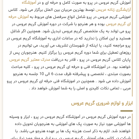
آموزش گریم عروس در پرو به صورت کامل و حرفه ای و در
آموزشگاه
آرایشگری زنانه عریس
توسط بهترین مربیان بین الملل برگزار می شود. کلاس
اموزشی گریم عروس در پرو شامل انواع سرفصل های مربوط به
آموزش حرفه
ای گریم عروس
بوده و هر هنرجو با شرکت در دوره آموزش گریم عروس در
پرو می تواند به یک متخصص گریم عروس تبدیل شود. همچنین اگر شاغل
هستید و این امکان را ندارید که در ساعات اداری به آموزشگاه گریم عروس در
پرو مراجعه کنید، یا اینکه از شهرستان تشریف می آورید، می توانیم در
روزهای تعطیل برای شما دوره گریم عروس ررا برگزار کنیم. هنرجویان پس از
پایان کلاس گریم عروس در پرو ، قادر به دریافت
مدرک معتبر گریم عروس
خواهند بود. در آموزشگاه فنی و حرفه ای گریم عروس در پرو ، کلیه مباحث
بصورت مبتدی ، تخصصی و پیشرفته ظرف مدت 6 الی 10 جلسه به هنرجو
آموزش داده می شود . همچنین در اموزشگاه فنی حرفه ای گریم عروس در پرو
مربی ، تمامی نکات کلیدی و اصلی را به شما آموزش خواهد داد .
ابزار و لوازم ضروری گریم عروس
در دوره آموزش گریم عروس در آموزشگاه گریم عروس در پرو ، ابزار و وسیله
ها آموزشی مورد نیاز به صورت پک های آموزشی به هنرجویان تحویل داده
خواهند شد. لازم به ذکر است هزینه پک ها بر عهده هنرجو می باشد. با
شرکت در کلاس های آموزشی گریم عروس در پرو ابزار و مواد مورد نیاز برای