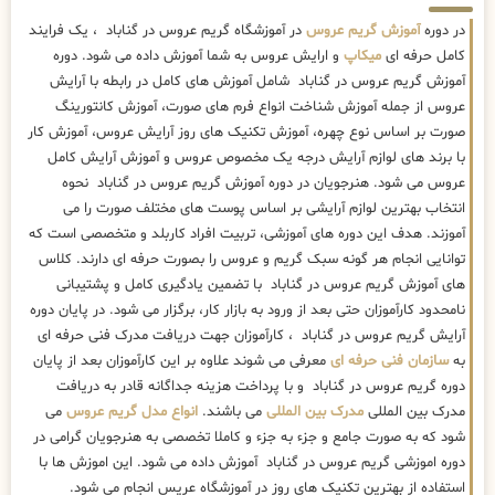
در دوره
آموزش گریم عروس
در آموزشگاه گریم عروس در گناباد ، یک فرایند
کامل حرفه ای
میکاپ
و ارایش عروس به شما آموزش داده می شود. دوره
آموزش گریم عروس در گناباد شامل آموزش های کامل در رابطه با آرایش
عروس از جمله آموزش شناخت انواع فرم های صورت، آموزش کانتورینگ
صورت بر اساس نوع چهره، آموزش تکنیک های روز آرایش عروس، آموزش کار
با برند های لوازم آرایش درجه یک مخصوص عروس و آموزش آرایش کامل
عروس می شود. هنرجویان در دوره آموزش گریم عروس در گناباد نحوه
انتخاب بهترین لوازم آرایشی بر اساس پوست های مختلف صورت را می
آموزند. هدف این دوره های آموزشی، تربیت افراد کاربلد و متخصصی است که
توانایی انجام هر گونه سبک گریم و عروس را بصورت حرفه ای دارند. کلاس
های آموزش گریم عروس در گناباد با تضمین یادگیری کامل و پشتیبانی
نامحدود کارآموزان حتی بعد از ورود به بازار کار، برگزار می شود. در پایان دوره
آرایش گریم عروس در گناباد ، کارآموزان جهت دریافت مدرک فنی حرفه ای
به
سازمان فنی حرفه ای
معرفی می شوند علاوه بر این کارآموزان بعد از پایان
دوره گریم عروس در گناباد و با پرداخت هزینه جداگانه قادر به دریافت
مدرک بین المللی
مدرک بین المللی
می باشند.
انواع مدل گریم عروس
می
شود که به صورت جامع و جزء به جزء و کاملا تخصصی به هنرجویان گرامی در
دوره اموزشی گریم عروس در گناباد آموزش داده می شود. این اموزش ها با
استفاده از بهترین تکنیک های روز در آموزشگاه عریس انجام می شود.