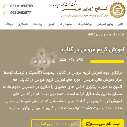
021-91094759
093-39535771
کالج
پکیج اموزشی
ورکشاپ ها
سمینار ها
آزمون
پرداخت
همکاری
وبلاگ
خانه
»
گریم عروس در گناباد
آموزش گریم عروس در گناباد
(5/5)
743 امتیاز
برگزاری دوره آموزش گریم عروس در گناباد بصورت آکادمیک و ترمیک توسط
مرکز آموزش عالی عریس ، دوره های اموزش گریم عروس در گناباد هم
اکنون به صورت برگزاری کلاس های حضوری یا آنلاین در دسترس عموم علاقه
مندان به این رشته قرار گرفته است ، همچنین ثبت نام در کلاس های
آموزش گریم عروس در گناباد برای متقاضیانی که در سایر شهر ها و استان
ها هستند بصورت فشرده ظرف مدت 4 الی 6 روز در تهران برگزار میشوند .
ثبت نام سریــــــــــــع
آزمون / مدرک بین المللی