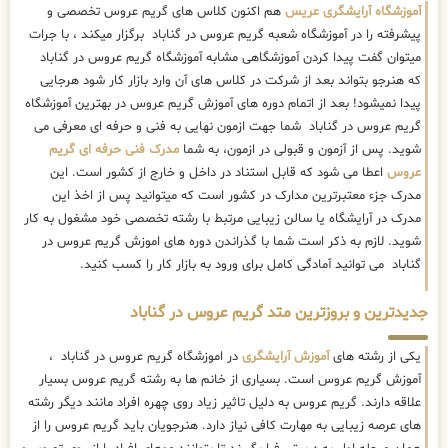
آموزشگاه آرایشگری عریس
هم اکنون کلاس های گریم عروس تخصصی و
پیشرفته را در آموزشگاه شعبه گریم عروس در گناباد برگزار میکند ، با جرات
میتوان گفت پیدا کردن آموزشگاهی مشابه آموزشگاه گریم عروس در گناباد
که هنرجو بتواند بعد از شرکت در کلاس های آن وارد بازار کار شود هرجایی
پیدا نمیشود! بعد از اتمام دوره های آموزش گریم عروس در بهترین آموزشگاه
گریم عروس در گناباد شما جهت ازمون نهایی به فنی و حرفه ای معرفی می
شوید. پس از آزمون و قبولی در ازمون، به شما
مدرک فنی حرفه ای گریم
عروس
اعطا می شود که قابل استناد در داخل و خارج از کشور است. این
مدرک جزء معتبرترین مدارک در کشور است که میتوانید پس از اخذ این
مدرک در آرایشگاه یا سالن زیبایی مرتبط با رشته تخصصی خود مشغول به کار
شوید. لازم به ذکر است شما با گذراندن دوره های اموزش گریم عروس در
گناباد می توانید آمادگی کامل برای ورود به بازار کار را کسب کنید.
جدیدترین و بروزترین متد گریم عروس در گناباد
یکی از رشته های
آموزش آرایشگری
در اموزشگاه گریم عروس در گناباد ،
آموزش گریم عروس است. بسیاری از خانم ها به رشته گریم عروس بسیار
علاقه دارند. گریم عروس به دلیل تاثیر زیاد روی چهره افراد مانند دیگر رشته
های عرصه زیبایی به مهارت کافی نیاز دارد. هنرجویان باید گریم عروس را از