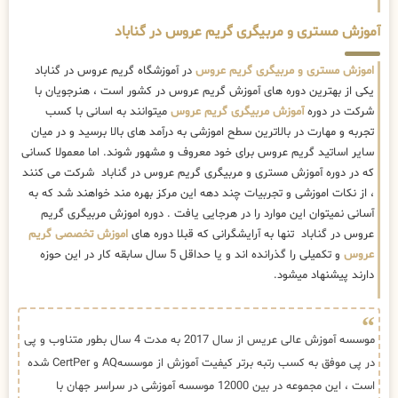
آموزش مستری و مربیگری گریم عروس در گناباد
اموزش مستری و مربیگری گریم عروس
در آموزشگاه گریم عروس در گناباد
یکی از بهترین دوره های آموزش گریم عروس در کشور است ، هنرجویان با
شرکت در دوره
آموزش مربیگری گریم عروس
میتوانند به اسانی با کسب
تجربه و مهارت در بالاترین سطح اموزشی به درآمد های بالا برسید و در میان
سایر اساتید گریم عروس برای خود معروف و مشهور شوند. اما معمولا کسانی
که در دوره آموزش مستری و مربیگری گریم عروس در گناباد شرکت می کنند
، از نکات اموزشی و تجربیات چند دهه این مرکز بهره مند خواهند شد که به
آسانی نمیتوان این موارد را در هرجایی یافت . دوره اموزش مربیگری گریم
عروس در گناباد تنها به آرایشگرانی که قبلا دوره های
اموزش تخصصی گریم
عروس
و تکمیلی را گذرانده اند و یا حداقل 5 سال سابقه کار در این حوزه
دارند پیشنهاد میشود.
موسسه آموزش عالی عریس از سال 2017 به مدت 4 سال بطور متناوب و پی
در پی موفق به کسب رتبه برتر کیفیت آموزش از موسسهAQ و CertPer شده
است ، این مجموعه در بین 12000 موسسه آموزشی در سراسر جهان با