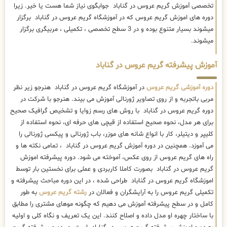
تخصصی آموزش گریم عروس در گناباد جوابگوی نیاز شما هست یا خیر. زیرا
دوره های اموزش گریم عروس که در آموزشگاه گریم عروس در گناباد برگزار
میشوند بسیار متنوع بوده و در 3 سطح تخصصی ، تکمیلی ، مربیگری برگزار
میشوند.
آموزش پیشرفته گریم عروس در گناباد
دوره آموزشی گریم عروس
در آموزشگاه گریم عروس در گناباد هنرجو زیر نظر
مربی باتجربه و از روی تصاویر ژورنالی آموزش می بیند. هنرجو با شرکت در
دوره گریم عروس در گناباد با روش های رسم زوایا و تشخیص گرافیک صحیح
برای هر مدل، نحوه صحیح استفاده از قیچی های حرفه ای، نحوه استفاده از
کلیپر و دیتیلر، کار با انواع شانه های موزر، باب ژورنالی و پیکسی ژورنالی را
می آموزد. همچنین در دوره آموزش گریم عروس در گناباد ، تمامی نکته ها و
راه های گریم عروس از روی عکس، آموخته می شود. دوره پیشرفته اموزش
گریم عروس در گناباد بصورت کاملا کاربردی و عملی برای نخستین بار توسط
اموزشگاه گریم عروس در گناباد طراحی شده ، در این دوره مباحث پیشرفته و
تکمیلی گریم عروس را به آرایشگران و فعالان در
رشته گریم عروس
به طور
کامل و در سطح پیشرفته آموزش می دهیم که چگونه موهای مشتری را مطابق
با ساختار چهره او مدل داده و اصلاح کنند. این یک تعریف و نگاه کلی و اولیه