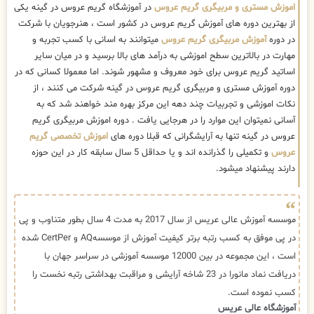
اموزش مستری و مربیگری گریم عروس
در آموزشگاه گریم عروس در گینه یکی
از بهترین دوره های آموزش گریم عروس در کشور است ، هنرجویان با شرکت
در دوره
آموزش مربیگری گریم عروس
میتوانند به اسانی با کسب تجربه و
مهارت در بالاترین سطح اموزشی به درآمد های بالا برسید و در میان سایر
اساتید گریم عروس برای خود معروف و مشهور شوند. اما معمولا کسانی که در
دوره آموزش مستری و مربیگری گریم عروس در گینه شرکت می کنند ، از
نکات اموزشی و تجربیات چند دهه این مرکز بهره مند خواهند شد که به
آسانی نمیتوان این موارد را در هرجایی یافت . دوره اموزش مربیگری گریم
عروس در گینه تنها به آرایشگرانی که قبلا دوره های
اموزش تخصصی گریم
عروس
و تکمیلی را گذرانده اند و یا حداقل 5 سال سابقه کار در این حوزه
دارند پیشنهاد میشود.
موسسه آموزش عالی عریس از سال 2017 به مدت 4 سال بطور متناوب و پی
در پی موفق به کسب رتبه برتر کیفیت آموزش از موسسهAQ و CertPer شده
است ، این مجموعه در بین 12000 موسسه آموزشی در سراسر جهان با
دریافت نماد مانورا در 23 شاخه آرایشی و مراقبت بهداشتی رتبه نخست را
کسب نموده است.
آموزشگاه عالی عریس