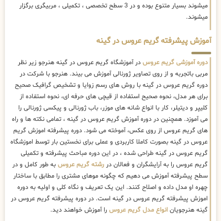
میشوند بسیار متنوع بوده و در 3 سطح تخصصی ، تکمیلی ، مربیگری برگزار
میشوند.
آموزش پیشرفته گریم عروس در گینه
دوره آموزشی گریم عروس
در آموزشگاه گریم عروس در گینه هنرجو زیر نظر
مربی باتجربه و از روی تصاویر ژورنالی آموزش می بیند. هنرجو با شرکت در
دوره گریم عروس در گینه با روش های رسم زوایا و تشخیص گرافیک صحیح
برای هر مدل، نحوه صحیح استفاده از قیچی های حرفه ای، نحوه استفاده از
کلیپر و دیتیلر، کار با انواع شانه های موزر، باب ژورنالی و پیکسی ژورنالی را
می آموزد. همچنین در دوره آموزش گریم عروس در گینه ، تمامی نکته ها و راه
های گریم عروس از روی عکس، آموخته می شود. دوره پیشرفته اموزش گریم
عروس در گینه بصورت کاملا کاربردی و عملی برای نخستین بار توسط اموزشگاه
گریم عروس در گینه طراحی شده ، در این دوره مباحث پیشرفته و تکمیلی
گریم عروس را به آرایشگران و فعالان در
رشته گریم عروس
به طور کامل و در
سطح پیشرفته آموزش می دهیم که چگونه موهای مشتری را مطابق با ساختار
چهره او مدل داده و اصلاح کنند. این یک تعریف و نگاه کلی و اولیه به دوره
اموزش پیشرفته گریم عروس در گینه است. در دوره پیشرفته گریم عروس در
گینه هنرجویان
انواع مدل گریم عروس
را آموزش خواهند دید.