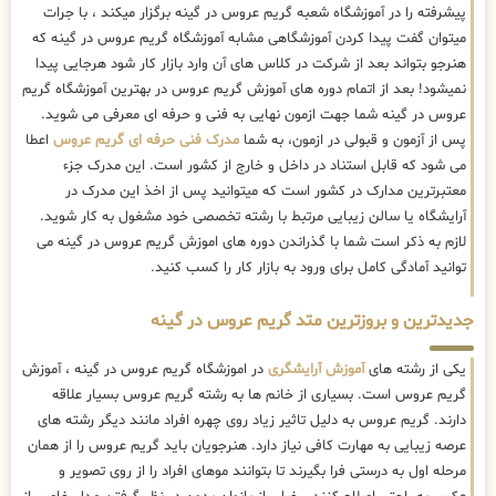
پیشرفته را در آموزشگاه شعبه گریم عروس در گینه برگزار میکند ، با جرات
میتوان گفت پیدا کردن آموزشگاهی مشابه آموزشگاه گریم عروس در گینه که
هنرجو بتواند بعد از شرکت در کلاس های آن وارد بازار کار شود هرجایی پیدا
نمیشود! بعد از اتمام دوره های آموزش گریم عروس در بهترین آموزشگاه گریم
عروس در گینه شما جهت ازمون نهایی به فنی و حرفه ای معرفی می شوید.
پس از آزمون و قبولی در ازمون، به شما
مدرک فنی حرفه ای گریم عروس
اعطا
می شود که قابل استناد در داخل و خارج از کشور است. این مدرک جزء
معتبرترین مدارک در کشور است که میتوانید پس از اخذ این مدرک در
آرایشگاه یا سالن زیبایی مرتبط با رشته تخصصی خود مشغول به کار شوید.
لازم به ذکر است شما با گذراندن دوره های اموزش گریم عروس در گینه می
توانید آمادگی کامل برای ورود به بازار کار را کسب کنید.
جدیدترین و بروزترین متد گریم عروس در گینه
یکی از رشته های
آموزش آرایشگری
در اموزشگاه گریم عروس در گینه ، آموزش
گریم عروس است. بسیاری از خانم ها به رشته گریم عروس بسیار علاقه
دارند. گریم عروس به دلیل تاثیر زیاد روی چهره افراد مانند دیگر رشته های
عرصه زیبایی به مهارت کافی نیاز دارد. هنرجویان باید گریم عروس را از همان
مرحله اول به درستی فرا بگیرند تا بتوانند موهای افراد را از روی تصویر و