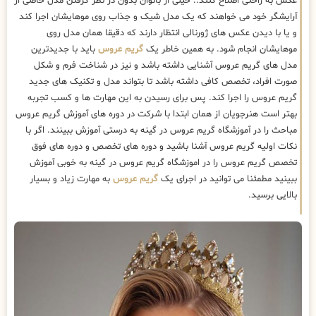
عکس به راحتی اصلاح کنند.. خیلی از بانوان بدون در نظر گرفتن مدل خاصی از
آرایشگر خود می خواهند که یک مدل شیک و جذاب روی موهایشان اجرا کند
و یا با دیدن عکس های ژورنالی انتظار دارند که دقیقا همان مدل روی
موهایشان انجام شود. به همین خاطر یک
گریم عروس
باید با جدیدترین
مدل های گریم عروس آشنایی داشته باشد و نیز در شناخت فرم و شکل
صورت افراد، تخصص کافی داشته باشد تا بتواند مدل و تکنیک های جدید
گریم عروس را اجرا کند. پس برای رسیدن به این مهارت ها و کسب تجربه
بهتر است هنرجویان از همان ابتدا با شرکت در دوره های آموزش گریم عروس
مباحث را در آموزشگاه گریم عروس در گینه به درستی آموزش ببینند. اگر با
نکات اولیه گریم عروس آشنا باشید و دوره های تخصص و دوره های فوق
تخصص گریم عروس را در اموزشگاه گریم عروس در گینه به خوبی آموزش
ببینید مطمئنا می توانید در اجرای یک
گریم عروس
به مهارت زیاد و بسیار
بالایی برسید.