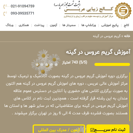
021-91094759
093-39535771
کالج
پکیج اموزشی
ورکشاپ ها
سمینار ها
آزمون
پرداخت
همکاری
وبلاگ
خانه
»
گریم عروس در گینه
آموزش گریم عروس در گینه
(5/5)
743 امتیاز
برگزاری دوره آموزش گریم عروس در گینه بصورت آکادمیک و ترمیک توسط
مرکز آموزش عالی عریس ، دوره های اموزش گریم عروس در گینه هم اکنون
به صورت برگزاری کلاس های حضوری یا آنلاین در دسترس عموم علاقه
مندان به این رشته قرار گرفته است ، همچنین ثبت نام در کلاس های
آموزش گریم عروس در گینه برای متقاضیانی که در سایر شهر ها و استان ها
هستند بصورت فشرده ظرف مدت 4 الی 6 روز در تهران برگزار میشوند .
ثبت نام سریــــــــــــع
آزمون / مدرک بین المللی