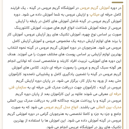
در دوره
آموزش گریم عروس
در آموزشگاه گریم عروس در گینه ، یک فرایند
کامل حرفه ای
میکاپ
و ارایش عروس به شما آموزش داده می شود. دوره
آموزش گریم عروس در گینه شامل آموزش های کامل در رابطه با آرایش
عروس از جمله آموزش شناخت انواع فرم های صورت، آموزش کانتورینگ
صورت بر اساس نوع چهره، آموزش تکنیک های روز آرایش عروس، آموزش کار
با برند های لوازم آرایش درجه یک مخصوص عروس و آموزش آرایش کامل
عروس می شود. هنرجویان در دوره آموزش گریم عروس در گینه نحوه انتخاب
بهترین لوازم آرایشی بر اساس پوست های مختلف صورت را می آموزند. هدف
این دوره های آموزشی، تربیت افراد کاربلد و متخصصی است که توانایی انجام
هر گونه سبک گریم و عروس را بصورت حرفه ای دارند. کلاس های آموزش
گریم عروس در گینه با تضمین یادگیری کامل و پشتیبانی نامحدود کارآموزان
حتی بعد از ورود به بازار کار، برگزار می شود. در پایان دوره آرایش گریم
عروس در گینه ، کارآموزان جهت دریافت مدرک فنی حرفه ای به
سازمان فنی
حرفه ای
معرفی می شوند علاوه بر این کارآموزان بعد از پایان دوره گریم
عروس در گینه و با پرداخت هزینه جداگانه قادر به دریافت مدرک بین المللی
مدرک بین المللی
می باشند.
انواع مدل گریم عروس
می شود که به صورت
جامع و جزء به جزء و کاملا تخصصی به هنرجویان گرامی در دوره اموزشی گریم
عروس در گینه آموزش داده می شود. این اموزش ها با استفاده از بهترین
تکنیک های روز در آموزشگاه عریس انجام می شود.