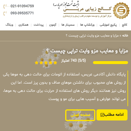
021-91094759
093-39535771
کالج
پکیج اموزشی
ورکشاپ ها
سمینار ها
آزمون
پرداخت
همکاری
وبلاگ
خانه
»
مزایا و معایب مزو وایت تراپی چیست ؟
مزایا و معایب مزو وایت تراپی چیست ؟
(5/5)
743 امتیاز
پایگاه دانش آکادمی عریس، استفاده از اتومات برای حالت دهی به موها یکی
از روش های محبوب برای داشتن موهای صاف و بدون پرز است. اما این
روش نیز همانند دیگر روش های استفاده از حرارت برای حالت دهی به موها،
می تواند عوارض و آسیب هایی برای مو و پوست
ادامه مطلب
صفحه اصلی