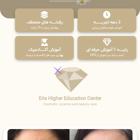
2 دهه تجربـــــــــه
رشتـــــــه های منعطف
آموزش علوم مراقبتی زیبایی
پوشش بیش از 70 رشته
رتبــــــه 1 آموزش حرفه ای
آموزش آکـــــــادمیک
کسب رتبه برتر آموزش از PPQ
برگزاری دوره های آکادمیک و ترمیک
Eris Higher Education Center
Cosmetic science and beauty care