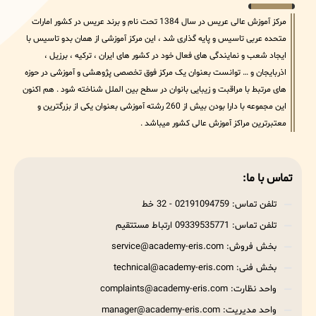
مرکز آموزش عالی عریس در سال 1384 تحت نام و برند عریس در کشور امارات
متحده عربی تاسیس و پایه گذاری شد ، این مرکز آموزشی از همان بدو تاسیس با
ایجاد شعب و نمایندگی های فعال خود در کشور های ایران ، ترکیه ، برزیل ،
اذربایجان و … توانست بعنوان یک مرکز فوق تخصصی پژوهشی و آموزشی در حوزه
های مرتبط با مراقبت و زیبایی بانوان در سطح بین الملل شناخته شود . هم اکنون
این مجموعه با دارا بودن بیش از 260 رشته آموزشی بعنوان یکی از بزرگترین و
معتبرترین مراکز آموزش عالی کشور میباشد .
تماس با ما:
تلفن تماس: 02191094759 - 32 خط
تلفن تماس: 09339535771 ارتباط مستتقیم
بخش فروش: service@academy-eris.com
بخش فنی: technical@academy-eris.com
واحد نظارت: complaints@academy-eris.com
واحد مدیریت: manager@academy-eris.com