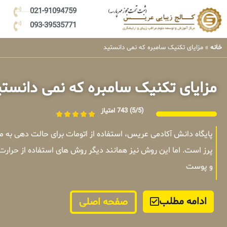
021-91094759
093-39535771
خانه
»
مزایای تکنیک سامبره که نمی دانستید
مزایای تکنیک سامبره که نمی دانستی
(5/5)
743 امتیاز
پایگاه دانش آکادمی عریس، استفاده از اتومات برای حالت دهی به
پرز است. اما این روش نیز همانند دیگر روش های استفاده از حرارت
و پوست
ادامه مطلب
صفحه اصلی