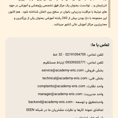
اذربایجان و … توانست بعنوان یک مرکز فوق تخصصی پژوهشی و آموزشی در حوزه
های مرتبط با مراقبت و زیبایی بانوان در سطح بین الملل شناخته شود . هم اکنون
این مجموعه با دارا بودن بیش از 260 رشته آموزشی بعنوان یکی از بزرگترین و
معتبرترین مراکز آموزش عالی کشور میباشد .
تماس با ما:
تلفن تماس: 02191094759 - 32 خط
تلفن تماس: 09339535771 ارتباط مستتقیم
بخش فروش: service@academy-eris.com
بخش فنی: technical@academy-eris.com
واحد نظارت: complaints@academy-eris.com
واحد مدیریت: manager@academy-eris.com
واحدتحقیق و توسعه : backend@academy-eris.com
تماشای نمونه کارها و نظرات مشتریان ما در شبکه SEEN
شبکه های اجتماعی: