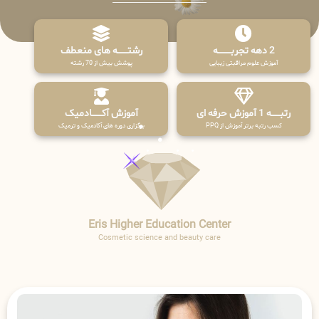
2 دهه تجربـــــــــه
رشتـــــــه های منعطف
آموزش علوم مراقبتی زیبایی
پوشش بیش از 70 رشته
رتبــــــه 1 آموزش حرفه ای
آموزش آکـــــــادمیک
کسب رتبه برتر آموزش از PPQ
برگزاری دوره های آکادمیک و ترمیک
Eris Higher Education Center
Cosmetic science and beauty care