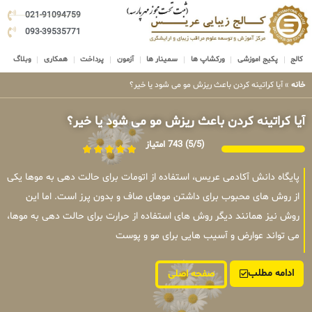
021-91094759
093-39535771
کالج
پکیج اموزشی
ورکشاپ ها
سمینار ها
آزمون
پرداخت
همکاری
وبلاگ
خانه
»
آیا کراتینه کردن باعث ریزش مو می شود یا خیر؟
آیا کراتینه کردن باعث ریزش مو می شود یا خیر؟
(5/5)
743 امتیاز
پایگاه دانش آکادمی عریس، استفاده از اتومات برای حالت دهی به موها یکی
از روش های محبوب برای داشتن موهای صاف و بدون پرز است. اما این
روش نیز همانند دیگر روش های استفاده از حرارت برای حالت دهی به موها،
می تواند عوارض و آسیب هایی برای مو و پوست
ادامه مطلب
صفحه اصلی