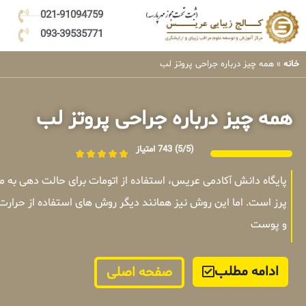
021-91094759
093-39535771
خانه
»
همه چیز درباره جراحی پروتز لب
همه چیز درباره جراحی پروتز لب
(5/5)
743 امتیاز
پایگاه دانش آکادمی عریس، استفاده از اتومات برای حالت دهی به
پرز است. اما این روش نیز همانند دیگر روش های استفاده از حرارت
و پوست
ادامه مطلب
صفحه اصلی