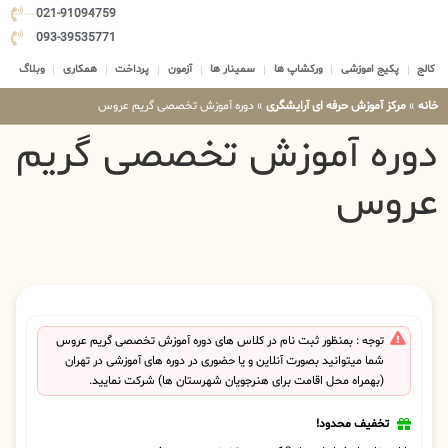
021-91094759
093-39535771
کالج
پکیج اموزشی
ورکشاپ ها
سمینار ها
آزمون
پرداخت
همکاری
وبلاگ
خانه
»
مرکز آموزش حرفه ای آرایشگری
»
دوره آموزش تخصصی گریم عروس
دوره آموزش تخصصی گریم
عروس
توجه : بمنظور ثبت نام در کلاس های دوره آموزش تخصصی گریم عروس
شما میتوانید بصورت آنلاین و یا حضوری در دوره های آموزشی در تهران
(بهمراه محل اقامت برای هنرجویان شهرستان ها) شرکت نمایید.
تخفیف محدود!