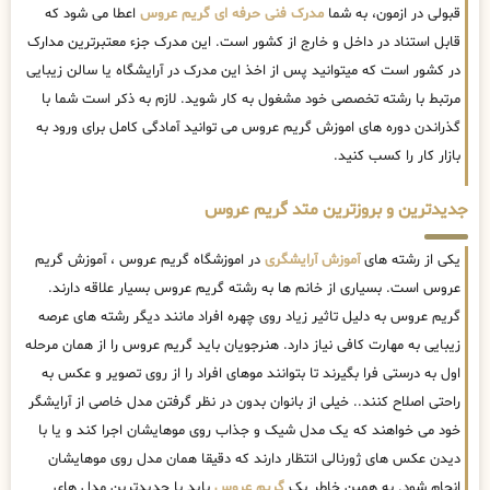
قبولی در ازمون، به شما
مدرک فنی حرفه ای گریم عروس
اعطا می شود که
قابل استناد در داخل و خارج از کشور است. این مدرک جزء معتبرترین مدارک
در کشور است که میتوانید پس از اخذ این مدرک در آرایشگاه یا سالن زیبایی
مرتبط با رشته تخصصی خود مشغول به کار شوید. لازم به ذکر است شما با
گذراندن دوره های اموزش گریم عروس می توانید آمادگی کامل برای ورود به
بازار کار را کسب کنید.
جدیدترین و بروزترین متد گریم عروس
یکی از رشته های
آموزش آرایشگری
در اموزشگاه گریم عروس ، آموزش گریم
عروس است. بسیاری از خانم ها به رشته گریم عروس بسیار علاقه دارند.
گریم عروس به دلیل تاثیر زیاد روی چهره افراد مانند دیگر رشته های عرصه
زیبایی به مهارت کافی نیاز دارد. هنرجویان باید گریم عروس را از همان مرحله
اول به درستی فرا بگیرند تا بتوانند موهای افراد را از روی تصویر و عکس به
راحتی اصلاح کنند.. خیلی از بانوان بدون در نظر گرفتن مدل خاصی از آرایشگر
خود می خواهند که یک مدل شیک و جذاب روی موهایشان اجرا کند و یا با
دیدن عکس های ژورنالی انتظار دارند که دقیقا همان مدل روی موهایشان
انجام شود. به همین خاطر یک
گریم عروس
باید با جدیدترین مدل های