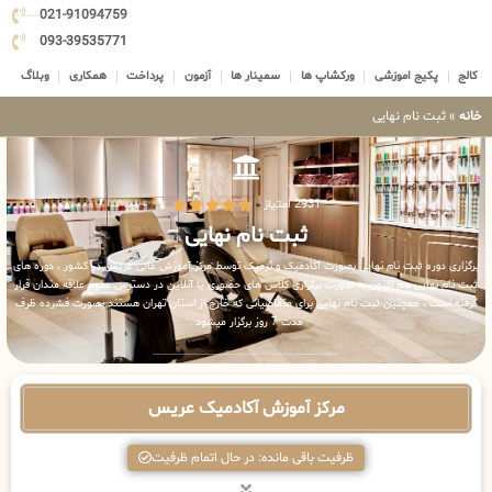
021-91094759
093-39535771
کالج
پکیج اموزشی
ورکشاپ ها
سمینار ها
آزمون
پرداخت
همکاری
وبلاگ
خانه
»
ثبت نام نهایی
2931 امتیاز





ثبت نام نهایی
برگزاری دوره ثبت نام نهایی بصورت آکادمیک و ترمیک توسط مرکز آموزش عالی عریس در کشور ، دوره های
ثبت نام نهایی هم اکنون به صورت برگزاری کلاس های حضوری یا آنلاین در دسترس عموم علاقه مندان قرار
گرفته است ، همچنین ثبت نام نهایی برای متقاضیانی که خارج از استان تهران هستند بصورت فشرده ظرف
مدت 7 روز برگزار میشود .
مرکز آموزش آکادمیک عریس
ظرفیت باقی مانده: در حال اتمام ظرفیت