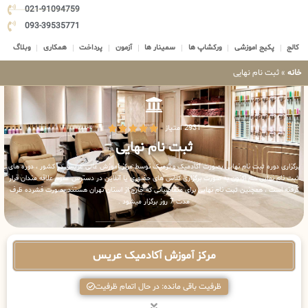
021-91094759
093-39535771
کالج
پکیج اموزشی
ورکشاپ ها
سمینار ها
آزمون
پرداخت
همکاری
وبلاگ
خانه
»
ثبت نام نهایی
2931 امتیاز





ثبت نام نهایی
برگزاری دوره ثبت نام نهایی بصورت آکادمیک و ترمیک توسط مرکز آموزش عالی عریس در کشور ، دوره های
ثبت نام نهایی هم اکنون به صورت برگزاری کلاس های حضوری یا آنلاین در دسترس عموم علاقه مندان قرار
گرفته است ، همچنین ثبت نام نهایی برای متقاضیانی که خارج از استان تهران هستند بصورت فشرده ظرف
مدت 7 روز برگزار میشود .
مرکز آموزش آکادمیک عریس
ظرفیت باقی مانده: در حال اتمام ظرفیت