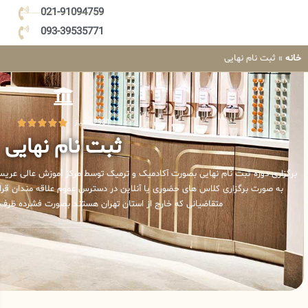
021-91094759
093-39535771
خانه
»
ثبت نام نهایی
2931 امتیاز





ثبت نام نهایی
برگزاری دوره ثبت نام نهایی بصورت آکادمیک و ترمیک توسط مرکز آموزش عالی عریس
به صورت برگزاری کلاس های حضوری یا آنلاین در دسترس عموم علاقه مندان قرار
متقاضیانی که خارج از استان تهران هستند بصورت فشرده ظرف مدت 7 روز برگزار 