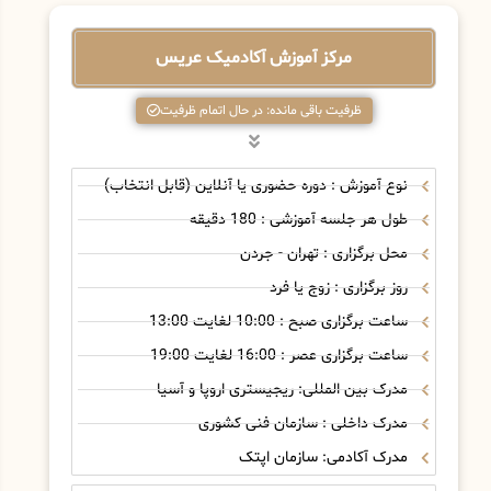
مرکز آموزش آکادمیک عریس
ظرفیت باقی مانده: در حال اتمام ظرفیت
نوع آموزش : دوره حضوری یا آنلاین (قابل انتخاب)
طول هر جلسه آموزشی : 180 دقیقه
محل برگزاری : تهران - جردن
روز برگزاری : زوج یا فرد
ساعت برگزاری صبح : 10:00 لغایت 13:00
ساعت برگزاری عصر : 16:00 لغایت 19:00
مدرک بین المللی: ریجیستری اروپا و آسیا
مدرک داخلی : سازمان فنی کشوری
مدرک آکادمی: سازمان اپتک