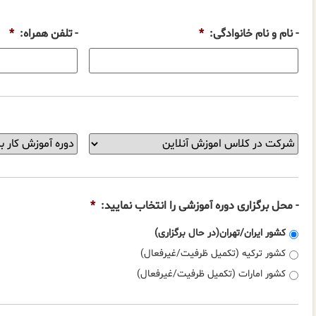
- نام و نام خانوادگی:
*
- تلفن همراه:
*
شرایط
-
دوره
عنوان
آموزشی
دوره
شما
آموزشی
عبارت
را
است
انتخاب
- محل برگزاری دوره آموزشی را انتخاب نمایید:
*
از:
نمایید:
*
کشور ایران/تهران(در حال برگزاری)
کشور ترکیه (تکمیل ظرفیت/غیرفعال)
کشور امارات (تکمیل ظرفیت/غیرفعال)