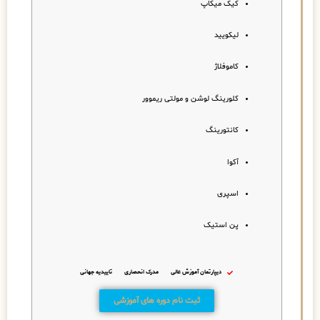
کیک میکاپ
لیکویید
کاموفلاژ
کلورینگ لوشن و مولتی ریموور
کانتورینگ
آکوا
اسپری
پن استیک
دیپارتمان آموزش عالی
مدرک انحصاری
تاییدیه جهانی
ثبت نام دوره های آموزشی