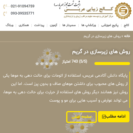
021-91094759
093-39535771
کالج
پکیج اموزشی
ورکشاپ ها
سمینار ها
آزمون
پرداخت
همکاری
وبلاگ
خانه
»
روش های زیرسازی در گریم
روش های زیرسازی در گریم
(5/5)
743 امتیاز
پایگاه دانش آکادمی عریس، استفاده از اتومات برای حالت دهی به موها یکی
از روش های محبوب برای داشتن موهای صاف و بدون پرز است. اما این
روش نیز همانند دیگر روش های استفاده از حرارت برای حالت دهی به موها،
می تواند عوارض و آسیب هایی برای مو و پوست
ادامه مطلب
صفحه اصلی