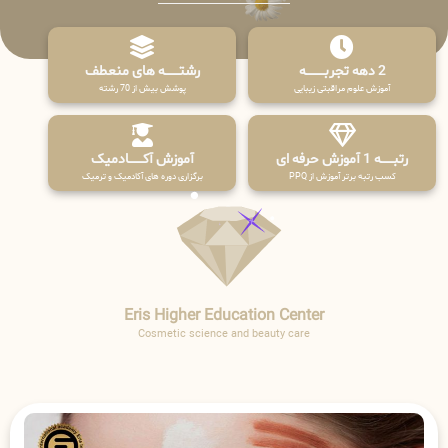
2 دهه تجربـــــــــه
رشتـــــــه های منعطف
آموزش علوم مراقبتی زیبایی
پوشش بیش از 70 رشته
رتبــــــه 1 آموزش حرفه ای
آموزش آکـــــــادمیک
کسب رتبه برتر آموزش از PPQ
برگزاری دوره های آکادمیک و ترمیک
Eris Higher Education Center
Cosmetic science and beauty care