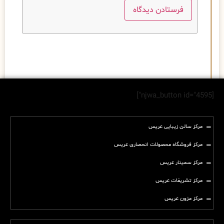
[njwa_button id="4595"]
مرکز سالن زیبایی عریس
مرکز فروشگاه محصولات انحصاری عریس
مرکز سمینار عریس
مرکز تشریفات عریس
مرکز مزون عریس