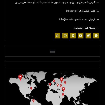
آدرس شعب ایران: تهران، جردن، نلسون ماندلا جنب گلستان ساختمان عریس
تلفن تماس: 02128421106
ایمیل: info@academy-eris.com
شبکه های اجتماعی:
(2)
(2)
(2)
(2)
(2)
(2)
(2)
(2)
(2)
(2)
(2)