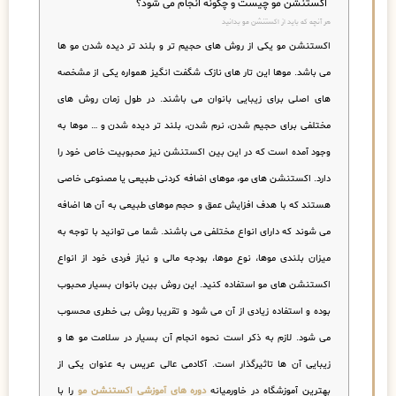
اکستنشن مو چیست و چگونه انجام می شود؟
هر آنچه که باید از اکستنشن مو بدانید
اکستنشن مو یکی از روش های حجیم تر و بلند تر دیده شدن مو ها
می باشد. موها این تار های نازک شگفت انگیز همواره یکی از مشخصه
های اصلی برای زیبایی بانوان می باشند. در طول زمان روش های
مختلفی برای حجیم شدن، نرم شدن، بلند تر دیده شدن و … موها به
وجود آمده است که در این بین اکستنشن نیز محبوبیت خاص خود را
دارد. اکستنشن های مو، موهای اضافه کردنی طبیعی یا مصنوعی خاصی
هستند که با هدف افزایش عمق و حجم موهای طبیعی به آن ها اضافه
می شوند که دارای انواع مختلفی می باشند. شما می توانید با توجه به
میزان بلندی موها، نوع موها، بودجه مالی و نیاز فردی خود از انواع
اکستنشن های مو استفاده کنید. این روش بین بانوان بسیار محبوب
بوده و استفاده زیادی از آن می شود و تقریبا روش بی خطری محسوب
می شود. لازم به ذکر است نحوه انجام آن بسیار در سلامت مو ها و
زیبایی آن ها تاثیرگذار است. آکادمی عالی عریس به عنوان یکی از
بهترین آموزشگاه در خاورمیانه
دوره های آموزشی اکستنشن مو
را با