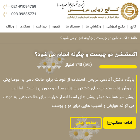
021-91094759
093-39535771
کالج
پکیج اموزشی
ورکشاپ ها
سمینار ها
آزمون
پرداخت
همکاری
وبلاگ
خانه
»
اکستنشن مو چیست و چگونه انجام می شود؟
اکستنشن مو چیست و چگونه انجام می شود؟
(5/5)
743 امتیاز
پایگاه دانش آکادمی عریس، استفاده از اتومات برای حالت دهی به موها یکی
از روش های محبوب برای داشتن موهای صاف و بدون پرز است. اما این
روش نیز همانند دیگر روش های استفاده از حرارت برای حالت دهی به موها،
می تواند عوارض و آسیب هایی برای مو و پوست
ادامه مطلب
صفحه اصلی