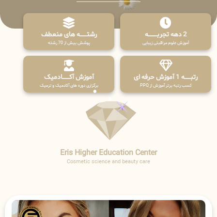
2 دهه تجربـــــــــه
رشتـــــــه های منعطف
آموزش علوم مراقبتی زیبایی
پوشش بیش از 70 رشته
رتبــــــه 1 آموزش حرفه ای
آموزش آکـــــــادمیک
کسب رتبه برتر آموزش از PPQ
برگزاری دوره های آکادمیک و ترمیک
Eris Higher Education Center
Cosmetic science and beauty care