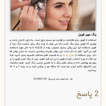
رنگ موی فویل
استفاده از فویل برای هایلایت و لولایت مو بسیار رایج است. به دلیل کنترل راحت و
بهتری که فویل برای رنگ کردن دارد می توان از چند رنگ برای ترکیب رنگ زیبا از
فویل استفاده کرد این روش بسیار محبوب بوده از گذشته تا به حال مورد استفاده
قرار می گیرد. لازم به ذکر است این روش هزینه بیشتری نسبت به سایر روش ها
دارد. برای استفاده از
فویل مو ها
را به قسمت های مختلف تقسیم بندی کنید، لایه
ای نازک از مو را انتخاب کرده و فویل را زیر آن قرار دهید. پس از رنگ کردن فویل را بر
روی مو پوشش داده و بخش های دیگر را به همین ترتیب رنگ کنید. طیف مشترک
این تکنیک­ها دکلره کردن مو است که ساقه مو را روشن کرده و به پایه ۶ و ۷ که
برسانید.
مرکز آموزش عالی عریس
02128421106
2 پاسخ