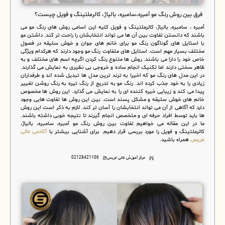
فرق بین روش رنگ مو آمبره،سامبره، بالیاژ، کالرملتینگ و فویل چیست؟
آمبره ، سامبره، بالیاژ، کالرملتینگ و فویل کلیه این اسامی روش های رنگ مو می
باشند که دانستن تفاوت بین آن ها می تواند انتخابشان را راحت تر کند. داشتن مو
با استایل های گوناگون رنگ مو برای خانم های جوان و خوش سلیقه در فصول
مختلف بسیار مهم است. استایل های متفاوت رنگ مو وجود دارند که هرکدام ویژگی
خاص خود را دارا می باشند. روش ها متنوع رنگ کردن اگرچه اسم های مختلف و به
ظاهر سختی دارند اما تکنیک انجام ساده و خروجی بی نظیری به نمایش می گذارند.
در این مدل های رنگ مو که اخیرا به ترند ترین مدل ها تبدیل شده اند و طرفداران
زیادی را به خود جذب کرده اند. رنگ مو به تدریج از رنگ تیره به رنگ روشن تغییر
پیدا می کند و زیبایی خیره کننده ای را به نمایش می گذارد. این روش ها مخصوص
خانم های خوش سلیقه و مشکل پسند است. بین این روش ها تفاوت هایی وجود
دارد که آگاهی از آن می تواند انتخابشان را آسان تر کند. لازم به ذکر است این روش
ها باید توسط افراد حرفه ای و متخصص انجام گیرند تا نتیجه خوبی داشته باشند.
ما در این مقاله می خواهیم تفاوت بین روش رنگ مو آمبره، سامبره، بالیاژ،
کالرملتینگ و فویل را مورد بررسی قرار دهیم. برای آشنایی بیشتر با
آکادمی عالی
عریس
همراه باشید.
مرکز آموزش عالی عریس
02128421106