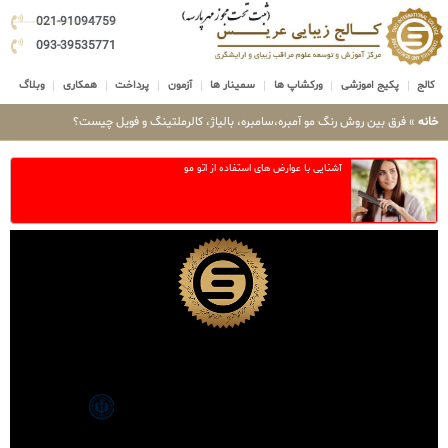
021-91094759
093-39535771
کالج
پکیج اموزشی
ورکشاپ ها
سمینار ها
آزمون
پرداخت
همکاری
وبلاگ
خانه
»
فرق بین روش رنگ مو آمبره،سامبره، بالیاژ، کالرملتینگ و فویل چیست؟
آشنایی با عوارض های استفاده از اتو مو