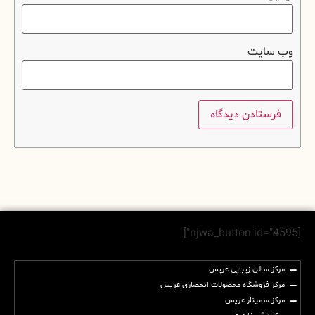
وب‌ سایت
[njwa_button id="4595"]
مرکز سالن زیبایی عریس
مرکز فروشگاه محصولات انحصاری عریس
مرکز سمینار عریس