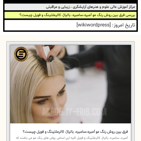
مرکز آموزش عالی علوم و هنرهای آرایشگری ، زیبایی و مراقبتی
بررسی فرق بین روش رنگ مو آمبره،سامبره، بالیاژ، کالرملتینگ و فویل چیست؟
تاریخ امروز: [wikiwordpress]
فرق بین روش رنگ مو آمبره،سامبره، بالیاژ، کالرملتینگ و فویل چیست؟
آمبره، سامبره، بالیاژ، کالرملتینگ و فویل کلیه این اسامی روش های رنگ مو می باشند که