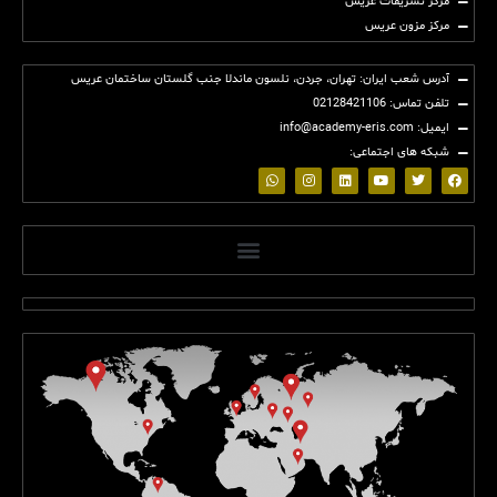
مرکز تشریفات عریس
مرکز مزون عریس
آدرس شعب ایران: تهران، جردن، نلسون ماندلا جنب گلستان ساختمان عریس
تلفن تماس: 02128421106
ایمیل: info@academy-eris.com
شبکه های اجتماعی:
(2)
(2)
(2)
(2)
(2)
(2)
(2)
(2)
(2)
(2)
(2)